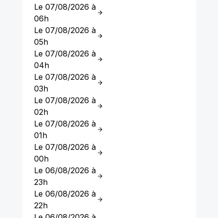
Le 07/08/2026 à
06h
Le 07/08/2026 à
05h
Le 07/08/2026 à
04h
Le 07/08/2026 à
03h
Le 07/08/2026 à
02h
Le 07/08/2026 à
01h
Le 07/08/2026 à
00h
Le 06/08/2026 à
23h
Le 06/08/2026 à
22h
Le 06/08/2026 à