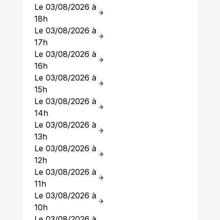
Le 03/08/2026 à
18h
Le 03/08/2026 à
17h
Le 03/08/2026 à
16h
Le 03/08/2026 à
15h
Le 03/08/2026 à
14h
Le 03/08/2026 à
13h
Le 03/08/2026 à
12h
Le 03/08/2026 à
11h
Le 03/08/2026 à
10h
Le 03/08/2026 à