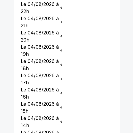
Le 04/08/2026 à
22h
Le 04/08/2026 à
21h
Le 04/08/2026 à
20h
Le 04/08/2026 à
19h
Le 04/08/2026 à
18h
Le 04/08/2026 à
17h
Le 04/08/2026 à
16h
Le 04/08/2026 à
15h
Le 04/08/2026 à
14h
Le 04/08/2026 à