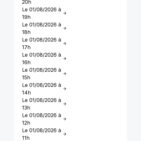
20h
Le 01/08/2026 à
19h
Le 01/08/2026 à
18h
Le 01/08/2026 à
17h
Le 01/08/2026 à
16h
Le 01/08/2026 à
15h
Le 01/08/2026 à
14h
Le 01/08/2026 à
13h
Le 01/08/2026 à
12h
Le 01/08/2026 à
11h