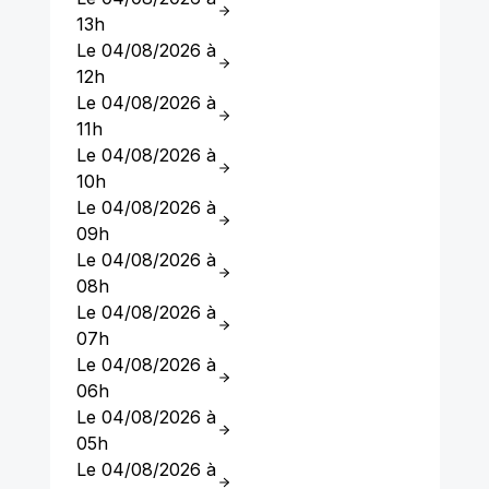
13h
Le 04/08/2026 à
12h
Le 04/08/2026 à
11h
Le 04/08/2026 à
10h
Le 04/08/2026 à
09h
Le 04/08/2026 à
08h
Le 04/08/2026 à
07h
Le 04/08/2026 à
06h
Le 04/08/2026 à
05h
Le 04/08/2026 à