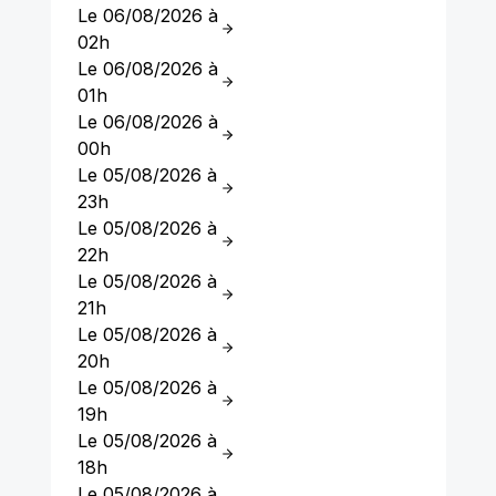
Le 06/08/2026 à
02h
Le 06/08/2026 à
01h
Le 06/08/2026 à
00h
Le 05/08/2026 à
23h
Le 05/08/2026 à
22h
Le 05/08/2026 à
21h
Le 05/08/2026 à
20h
Le 05/08/2026 à
19h
Le 05/08/2026 à
18h
Le 05/08/2026 à