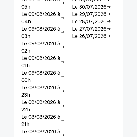
05h
Le 30/07/2026
Le 09/08/2026 à
Le 29/07/2026
04h
Le 28/07/2026
Le 09/08/2026 à
Le 27/07/2026
03h
Le 26/07/2026
Le 09/08/2026 à
02h
Le 09/08/2026 à
01h
Le 09/08/2026 à
00h
Le 08/08/2026 à
23h
Le 08/08/2026 à
22h
Le 08/08/2026 à
21h
Le 08/08/2026 à