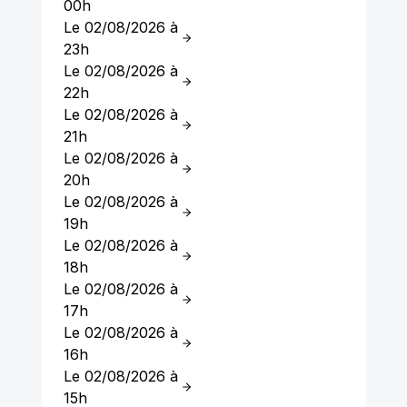
00h
Le 02/08/2026 à
23h
Le 02/08/2026 à
22h
Le 02/08/2026 à
21h
Le 02/08/2026 à
20h
Le 02/08/2026 à
19h
Le 02/08/2026 à
18h
Le 02/08/2026 à
17h
Le 02/08/2026 à
16h
Le 02/08/2026 à
15h