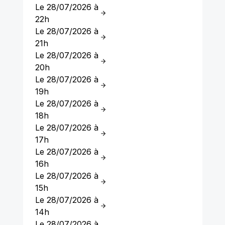
Le 28/07/2026 à
22h
Le 28/07/2026 à
21h
Le 28/07/2026 à
20h
Le 28/07/2026 à
19h
Le 28/07/2026 à
18h
Le 28/07/2026 à
17h
Le 28/07/2026 à
16h
Le 28/07/2026 à
15h
Le 28/07/2026 à
14h
Le 28/07/2026 à