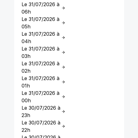
Le 31/07/2026 à
06h
Le 31/07/2026 à
05h
Le 31/07/2026 à
04h
Le 31/07/2026 à
03h
Le 31/07/2026 à
02h
Le 31/07/2026 à
01h
Le 31/07/2026 à
00h
Le 30/07/2026 à
23h
Le 30/07/2026 à
22h
Le 30/07/2026 à