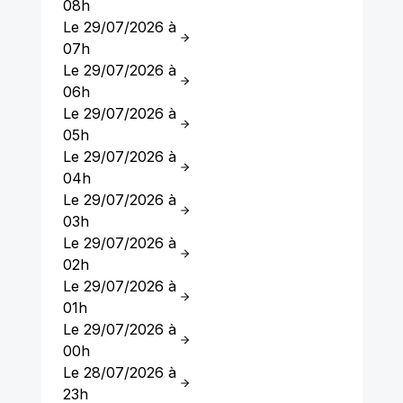
08h
Le 29/07/2026 à
07h
Le 29/07/2026 à
06h
Le 29/07/2026 à
05h
Le 29/07/2026 à
04h
Le 29/07/2026 à
03h
Le 29/07/2026 à
02h
Le 29/07/2026 à
01h
Le 29/07/2026 à
00h
Le 28/07/2026 à
23h