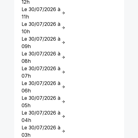
12h
Le 30/07/2026 à
11h
Le 30/07/2026 à
10h
Le 30/07/2026 à
09h
Le 30/07/2026 à
08h
Le 30/07/2026 à
07h
Le 30/07/2026 à
06h
Le 30/07/2026 à
05h
Le 30/07/2026 à
04h
Le 30/07/2026 à
03h