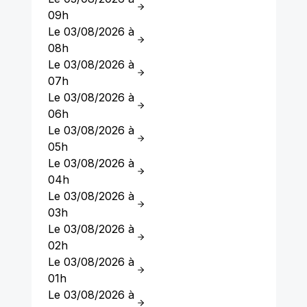
09h
Le 03/08/2026 à
08h
Le 03/08/2026 à
07h
Le 03/08/2026 à
06h
Le 03/08/2026 à
05h
Le 03/08/2026 à
04h
Le 03/08/2026 à
03h
Le 03/08/2026 à
02h
Le 03/08/2026 à
01h
Le 03/08/2026 à