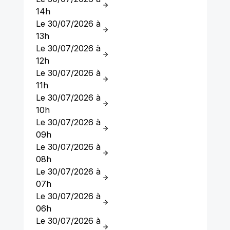
14h
Le 30/07/2026 à
13h
Le 30/07/2026 à
12h
Le 30/07/2026 à
11h
Le 30/07/2026 à
10h
Le 30/07/2026 à
09h
Le 30/07/2026 à
08h
Le 30/07/2026 à
07h
Le 30/07/2026 à
06h
Le 30/07/2026 à