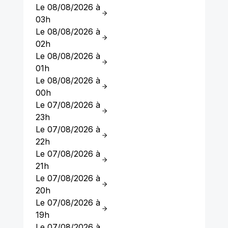
Le 08/08/2026 à
03h
Le 08/08/2026 à
02h
Le 08/08/2026 à
01h
Le 08/08/2026 à
00h
Le 07/08/2026 à
23h
Le 07/08/2026 à
22h
Le 07/08/2026 à
21h
Le 07/08/2026 à
20h
Le 07/08/2026 à
19h
Le 07/08/2026 à