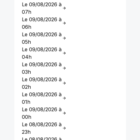
Le 09/08/2026 à
07h
Le 09/08/2026 à
06h
Le 09/08/2026 à
05h
Le 09/08/2026 à
04h
Le 09/08/2026 à
03h
Le 09/08/2026 à
02h
Le 09/08/2026 à
01h
Le 09/08/2026 à
00h
Le 08/08/2026 à
23h
Le 08/08/2026 à