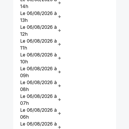
14h
Le 06/08/2026 à
13h
Le 06/08/2026 à
12h
Le 06/08/2026 à
11h
Le 06/08/2026 à
10h
Le 06/08/2026 à
09h
Le 06/08/2026 à
08h
Le 06/08/2026 à
07h
Le 06/08/2026 à
06h
Le 06/08/2026 à