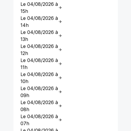
Le 04/08/2026 à
15h
Le 04/08/2026 à
14h
Le 04/08/2026 à
13h
Le 04/08/2026 à
12h
Le 04/08/2026 à
11h
Le 04/08/2026 à
10h
Le 04/08/2026 à
09h
Le 04/08/2026 à
08h
Le 04/08/2026 à
07h
Le 04/08/2026 à