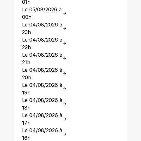
01h
Le 05/08/2026 à
00h
Le 04/08/2026 à
23h
Le 04/08/2026 à
22h
Le 04/08/2026 à
21h
Le 04/08/2026 à
20h
Le 04/08/2026 à
19h
Le 04/08/2026 à
18h
Le 04/08/2026 à
17h
Le 04/08/2026 à
16h