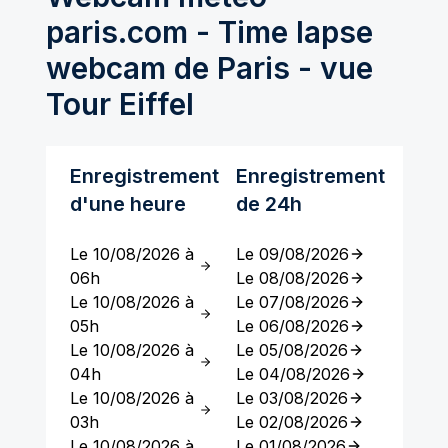
paris.com - Time lapse
webcam de Paris - vue
Tour Eiffel
Enregistrement
Enregistrement
d'une heure
de 24h
Le 10/08/2026 à
Le 09/08/2026
06h
Le 08/08/2026
Le 10/08/2026 à
Le 07/08/2026
05h
Le 06/08/2026
Le 10/08/2026 à
Le 05/08/2026
04h
Le 04/08/2026
Le 10/08/2026 à
Le 03/08/2026
03h
Le 02/08/2026
Le 10/08/2026 à
Le 01/08/2026