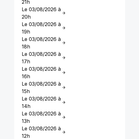
21h
Le 03/08/2026 à
20h
Le 03/08/2026 à
19h
Le 03/08/2026 à
18h
Le 03/08/2026 à
17h
Le 03/08/2026 à
16h
Le 03/08/2026 à
15h
Le 03/08/2026 à
14h
Le 03/08/2026 à
13h
Le 03/08/2026 à
12h