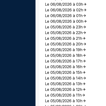
Le 06/08/2026 à 03h
Le 06/08/2026 à 02h
Le 06/08/2026 à 01h
Le 06/08/2026 à 00h
Le 05/08/2026 à 23h
Le 05/08/2026 à 22h
Le 05/08/2026 à 21h
Le 05/08/2026 à 20h
Le 05/08/2026 à 19h
Le 05/08/2026 à 18h
Le 05/08/2026 à 17h
Le 05/08/2026 à 16h
Le 05/08/2026 à 15h
Le 05/08/2026 à 14h
Le 05/08/2026 à 13h
Le 05/08/2026 à 12h
Le 05/08/2026 à 11h
Le 05/08/2026 à 10h