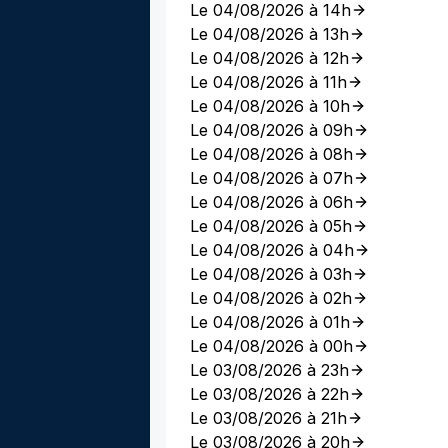
Le 04/08/2026 à 14h
Le 04/08/2026 à 13h
Le 04/08/2026 à 12h
Le 04/08/2026 à 11h
Le 04/08/2026 à 10h
Le 04/08/2026 à 09h
Le 04/08/2026 à 08h
Le 04/08/2026 à 07h
Le 04/08/2026 à 06h
Le 04/08/2026 à 05h
Le 04/08/2026 à 04h
Le 04/08/2026 à 03h
Le 04/08/2026 à 02h
Le 04/08/2026 à 01h
Le 04/08/2026 à 00h
Le 03/08/2026 à 23h
Le 03/08/2026 à 22h
Le 03/08/2026 à 21h
Le 03/08/2026 à 20h