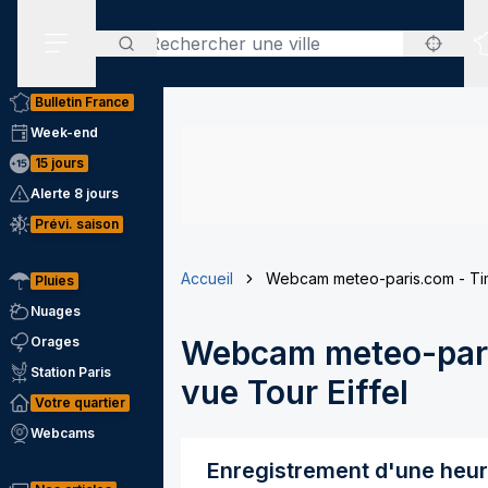
Rechercher
Menu secondaire
Bulletin France
Week-end
15 jours
Alerte 8 jours
Prévi. saison
Accueil
Webcam meteo-paris.com - Tim
Pluies
Nuages
Orages
Webcam meteo-pari
Station Paris
vue Tour Eiffel
Votre quartier
Webcams
Enregistrement d'une heu