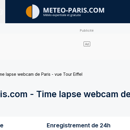
Sites expertisés
e lapse webcam de Paris - vue Tour Eiffel
s.com - Time lapse webcam de 
re
Enregistrement de 24h