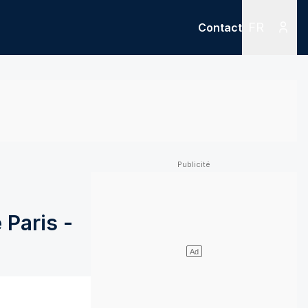
FR
Contact
Menu
Menu des
Paris -