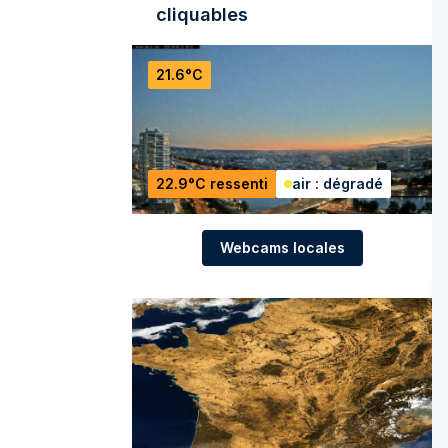
cliquables
21.6°C
22.9°C ressenti
air : dégradé
Webcams locales