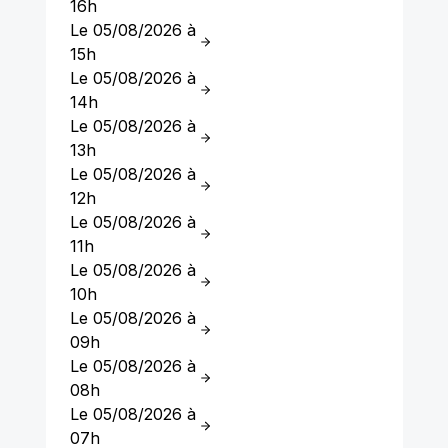
16h
Le 05/08/2026 à
15h
Le 05/08/2026 à
14h
Le 05/08/2026 à
13h
Le 05/08/2026 à
12h
Le 05/08/2026 à
11h
Le 05/08/2026 à
10h
Le 05/08/2026 à
09h
Le 05/08/2026 à
08h
Le 05/08/2026 à
07h