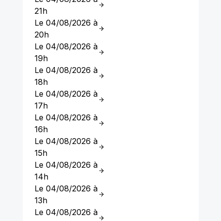
21h
Le 04/08/2026 à
20h
Le 04/08/2026 à
19h
Le 04/08/2026 à
18h
Le 04/08/2026 à
17h
Le 04/08/2026 à
16h
Le 04/08/2026 à
15h
Le 04/08/2026 à
14h
Le 04/08/2026 à
13h
Le 04/08/2026 à