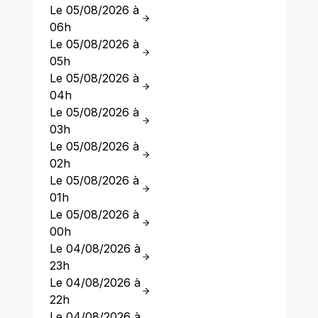
Le 05/08/2026 à
06h
Le 05/08/2026 à
05h
Le 05/08/2026 à
04h
Le 05/08/2026 à
03h
Le 05/08/2026 à
02h
Le 05/08/2026 à
01h
Le 05/08/2026 à
00h
Le 04/08/2026 à
23h
Le 04/08/2026 à
22h
Le 04/08/2026 à