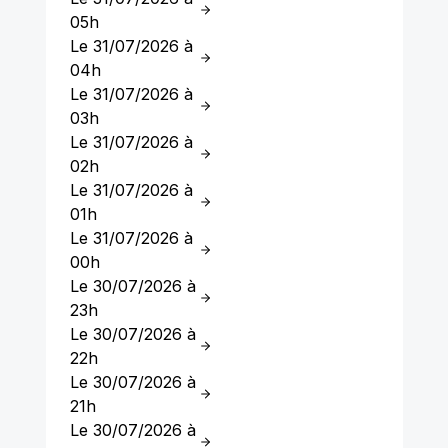
05h
Le 31/07/2026 à
04h
Le 31/07/2026 à
03h
Le 31/07/2026 à
02h
Le 31/07/2026 à
01h
Le 31/07/2026 à
00h
Le 30/07/2026 à
23h
Le 30/07/2026 à
22h
Le 30/07/2026 à
21h
Le 30/07/2026 à