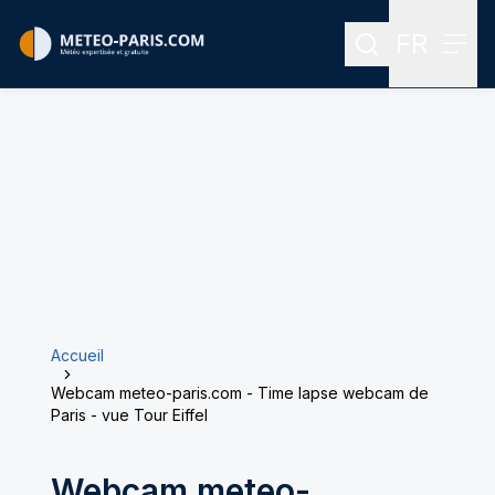
FR
Rechercher
Menu
Menu des
Accueil
Webcam meteo-paris.com - Time lapse webcam de
Paris - vue Tour Eiffel
Webcam meteo-