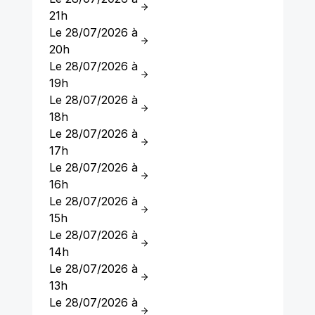
21h
Le 28/07/2026 à
20h
Le 28/07/2026 à
19h
Le 28/07/2026 à
18h
Le 28/07/2026 à
17h
Le 28/07/2026 à
16h
Le 28/07/2026 à
15h
Le 28/07/2026 à
14h
Le 28/07/2026 à
13h
Le 28/07/2026 à