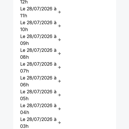
12h
Le 28/07/2026 à
11h
Le 28/07/2026 à
10h
Le 28/07/2026 à
09h
Le 28/07/2026 à
08h
Le 28/07/2026 à
07h
Le 28/07/2026 à
06h
Le 28/07/2026 à
05h
Le 28/07/2026 à
04h
Le 28/07/2026 à
03h