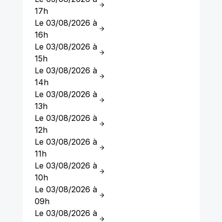
17h
Le 03/08/2026 à
16h
Le 03/08/2026 à
15h
Le 03/08/2026 à
14h
Le 03/08/2026 à
13h
Le 03/08/2026 à
12h
Le 03/08/2026 à
11h
Le 03/08/2026 à
10h
Le 03/08/2026 à
09h
Le 03/08/2026 à