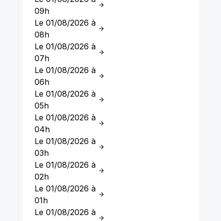
09h
Le 01/08/2026 à
08h
Le 01/08/2026 à
07h
Le 01/08/2026 à
06h
Le 01/08/2026 à
05h
Le 01/08/2026 à
04h
Le 01/08/2026 à
03h
Le 01/08/2026 à
02h
Le 01/08/2026 à
01h
Le 01/08/2026 à