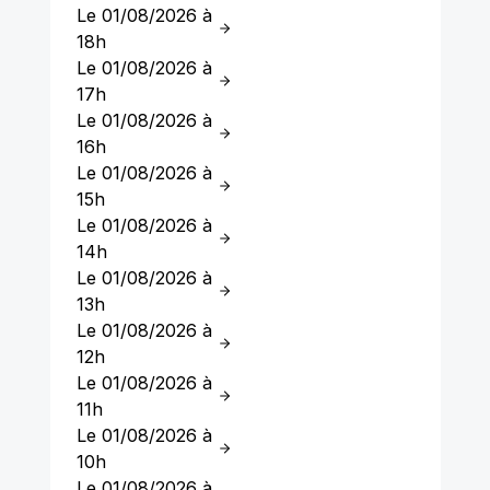
Le 01/08/2026 à
18h
Le 01/08/2026 à
17h
Le 01/08/2026 à
16h
Le 01/08/2026 à
15h
Le 01/08/2026 à
14h
Le 01/08/2026 à
13h
Le 01/08/2026 à
12h
Le 01/08/2026 à
11h
Le 01/08/2026 à
10h
Le 01/08/2026 à