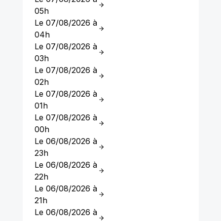
05h
Le 07/08/2026 à
04h
Le 07/08/2026 à
03h
Le 07/08/2026 à
02h
Le 07/08/2026 à
01h
Le 07/08/2026 à
00h
Le 06/08/2026 à
23h
Le 06/08/2026 à
22h
Le 06/08/2026 à
21h
Le 06/08/2026 à