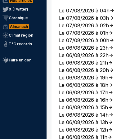
Nos articles
X (Twitter)
Le 07/08/2026 à 04h
Le 07/08/2026 à 03h
Chronique
Le 07/08/2026 à 02h
Almanach
Le 07/08/2026 à 01h
Climat région
Le 07/08/2026 à 00h
T°C records
Le 06/08/2026 à 23h
Le 06/08/2026 à 22h
Faire un don
Le 06/08/2026 à 21h
Le 06/08/2026 à 20h
Le 06/08/2026 à 19h
Le 06/08/2026 à 18h
Le 06/08/2026 à 17h
Le 06/08/2026 à 16h
Le 06/08/2026 à 15h
Le 06/08/2026 à 14h
Le 06/08/2026 à 13h
Le 06/08/2026 à 12h
Le 06/08/2026 à 11h