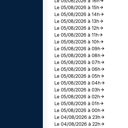
Le 05/08/2026 à 16h
Le 05/08/2026 à 15h
Le 05/08/2026 à 14h
Le 05/08/2026 à 13h
Le 05/08/2026 à 12h
Le 05/08/2026 à 11h
Le 05/08/2026 à 10h
Le 05/08/2026 à 09h
Le 05/08/2026 à 08h
Le 05/08/2026 à 07h
Le 05/08/2026 à 06h
Le 05/08/2026 à 05h
Le 05/08/2026 à 04h
Le 05/08/2026 à 03h
Le 05/08/2026 à 02h
Le 05/08/2026 à 01h
Le 05/08/2026 à 00h
Le 04/08/2026 à 23h
Le 04/08/2026 à 22h