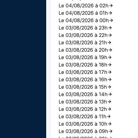
Le 04/08/2026 à 02h
Le 04/08/2026 à 01h
Le 04/08/2026 à 00h
Le 03/08/2026 à 23h
Le 03/08/2026 à 22h
Le 03/08/2026 à 21h
Le 03/08/2026 à 20h
Le 03/08/2026 à 19h
Le 03/08/2026 à 18h
Le 03/08/2026 à 17h
Le 03/08/2026 à 16h
Le 03/08/2026 à 15h
Le 03/08/2026 à 14h
Le 03/08/2026 à 13h
Le 03/08/2026 à 12h
Le 03/08/2026 à 11h
Le 03/08/2026 à 10h
Le 03/08/2026 à 09h