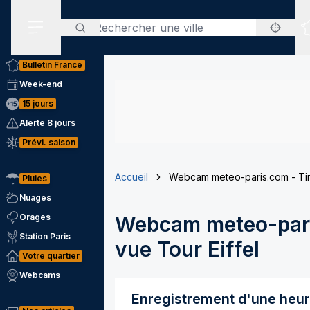
Rechercher
Menu secondaire
Bulletin France
Week-end
15 jours
Alerte 8 jours
Prévi. saison
Accueil
Webcam meteo-paris.com - Tim
Pluies
Nuages
Orages
Webcam meteo-pari
Station Paris
vue Tour Eiffel
Votre quartier
Webcams
Enregistrement d'une heu