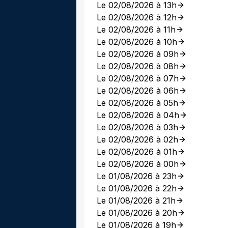
Le 02/08/2026 à 13h
Le 02/08/2026 à 12h
Le 02/08/2026 à 11h
Le 02/08/2026 à 10h
Le 02/08/2026 à 09h
Le 02/08/2026 à 08h
Le 02/08/2026 à 07h
Le 02/08/2026 à 06h
Le 02/08/2026 à 05h
Le 02/08/2026 à 04h
Le 02/08/2026 à 03h
Le 02/08/2026 à 02h
Le 02/08/2026 à 01h
Le 02/08/2026 à 00h
Le 01/08/2026 à 23h
Le 01/08/2026 à 22h
Le 01/08/2026 à 21h
Le 01/08/2026 à 20h
Le 01/08/2026 à 19h