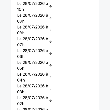
Le 28/07/2026 à
10h
Le 28/07/2026 à
09h
Le 28/07/2026 à
08h
Le 28/07/2026 à
07h
Le 28/07/2026 à
06h
Le 28/07/2026 à
05h
Le 28/07/2026 à
04h
Le 28/07/2026 à
03h
Le 28/07/2026 à
02h
Le 28/07/2026 à