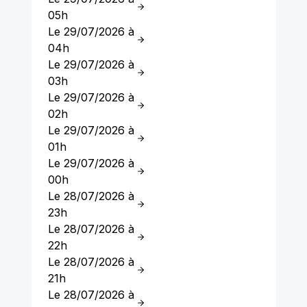
05h
Le 29/07/2026 à
04h
Le 29/07/2026 à
03h
Le 29/07/2026 à
02h
Le 29/07/2026 à
01h
Le 29/07/2026 à
00h
Le 28/07/2026 à
23h
Le 28/07/2026 à
22h
Le 28/07/2026 à
21h
Le 28/07/2026 à