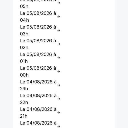
05h
Le 05/08/2026 à
04h
Le 05/08/2026 à
03h
Le 05/08/2026 à
02h
Le 05/08/2026 à
01h
Le 05/08/2026 à
00h
Le 04/08/2026 à
23h
Le 04/08/2026 à
22h
Le 04/08/2026 à
21h
Le 04/08/2026 à