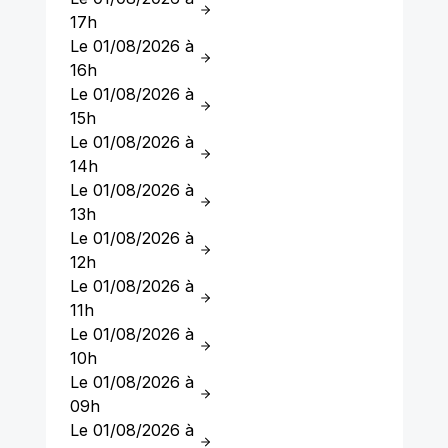
17h
Le 01/08/2026 à
16h
Le 01/08/2026 à
15h
Le 01/08/2026 à
14h
Le 01/08/2026 à
13h
Le 01/08/2026 à
12h
Le 01/08/2026 à
11h
Le 01/08/2026 à
10h
Le 01/08/2026 à
09h
Le 01/08/2026 à