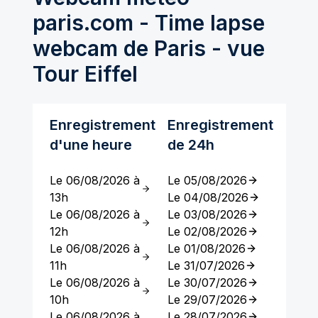
paris.com - Time lapse
webcam de Paris - vue
Tour Eiffel
Enregistrement
Enregistrement
d'une heure
de 24h
Le 06/08/2026 à
Le 05/08/2026
13h
Le 04/08/2026
Le 06/08/2026 à
Le 03/08/2026
12h
Le 02/08/2026
Le 06/08/2026 à
Le 01/08/2026
11h
Le 31/07/2026
Le 06/08/2026 à
Le 30/07/2026
10h
Le 29/07/2026
Le 06/08/2026 à
Le 28/07/2026