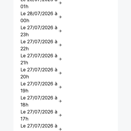
01h
Le 28/07/2026 à
00h
Le 27/07/2026 à
23h
Le 27/07/2026 à
22h
Le 27/07/2026 à
21h
Le 27/07/2026 à
20h
Le 27/07/2026 à
19h
Le 27/07/2026 à
18h
Le 27/07/2026 à
17h
Le 27/07/2026 à