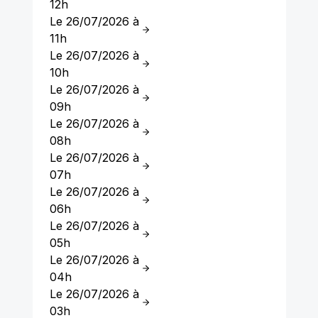
12h
Le 26/07/2026 à
11h
Le 26/07/2026 à
10h
Le 26/07/2026 à
09h
Le 26/07/2026 à
08h
Le 26/07/2026 à
07h
Le 26/07/2026 à
06h
Le 26/07/2026 à
05h
Le 26/07/2026 à
04h
Le 26/07/2026 à
03h