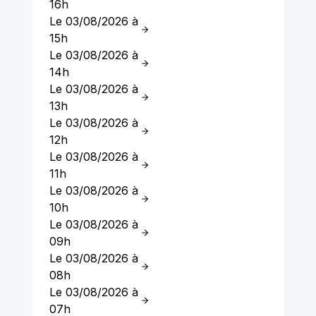
16h
Le 03/08/2026 à
15h
Le 03/08/2026 à
14h
Le 03/08/2026 à
13h
Le 03/08/2026 à
12h
Le 03/08/2026 à
11h
Le 03/08/2026 à
10h
Le 03/08/2026 à
09h
Le 03/08/2026 à
08h
Le 03/08/2026 à
07h