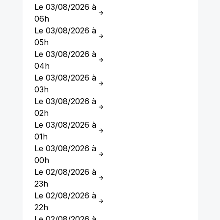
Le 03/08/2026 à
06h
Le 03/08/2026 à
05h
Le 03/08/2026 à
04h
Le 03/08/2026 à
03h
Le 03/08/2026 à
02h
Le 03/08/2026 à
01h
Le 03/08/2026 à
00h
Le 02/08/2026 à
23h
Le 02/08/2026 à
22h
Le 02/08/2026 à