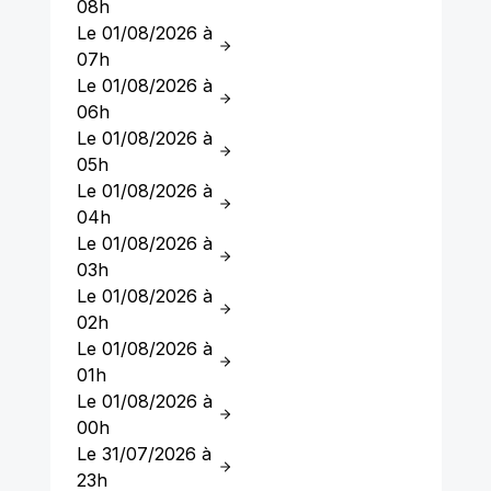
08h
Le 01/08/2026 à
07h
Le 01/08/2026 à
06h
Le 01/08/2026 à
05h
Le 01/08/2026 à
04h
Le 01/08/2026 à
03h
Le 01/08/2026 à
02h
Le 01/08/2026 à
01h
Le 01/08/2026 à
00h
Le 31/07/2026 à
23h