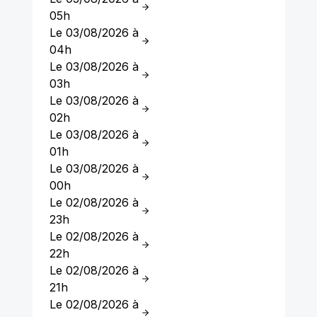
05h
Le 03/08/2026 à
04h
Le 03/08/2026 à
03h
Le 03/08/2026 à
02h
Le 03/08/2026 à
01h
Le 03/08/2026 à
00h
Le 02/08/2026 à
23h
Le 02/08/2026 à
22h
Le 02/08/2026 à
21h
Le 02/08/2026 à