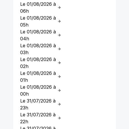
Le 01/08/2026 à
06h
Le 01/08/2026 à
05h
Le 01/08/2026 à
04h
Le 01/08/2026 à
03h
Le 01/08/2026 à
02h
Le 01/08/2026 à
01h
Le 01/08/2026 à
00h
Le 31/07/2026 à
23h
Le 31/07/2026 à
22h
Le 31/07/2026 à