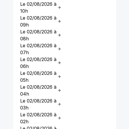
Le 02/08/2026 à
10h
Le 02/08/2026 à
09h
Le 02/08/2026 à
08h
Le 02/08/2026 à
07h
Le 02/08/2026 à
06h
Le 02/08/2026 à
05h
Le 02/08/2026 à
04h
Le 02/08/2026 à
03h
Le 02/08/2026 à
02h
Le 02/08/2026 à