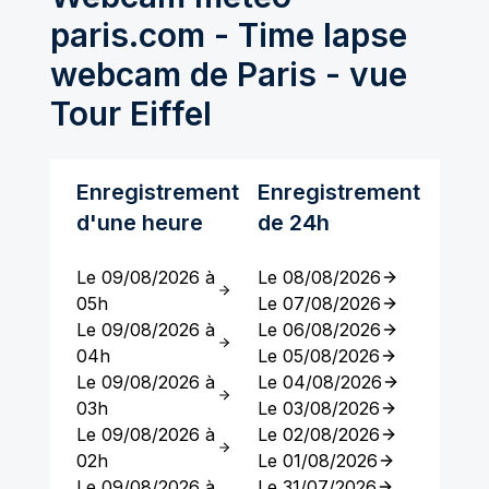
paris.com - Time lapse
webcam de Paris - vue
Tour Eiffel
Enregistrement
Enregistrement
d'une heure
de 24h
Le 09/08/2026 à
Le 08/08/2026
05h
Le 07/08/2026
Le 09/08/2026 à
Le 06/08/2026
04h
Le 05/08/2026
Le 09/08/2026 à
Le 04/08/2026
03h
Le 03/08/2026
Le 09/08/2026 à
Le 02/08/2026
02h
Le 01/08/2026
Le 09/08/2026 à
Le 31/07/2026