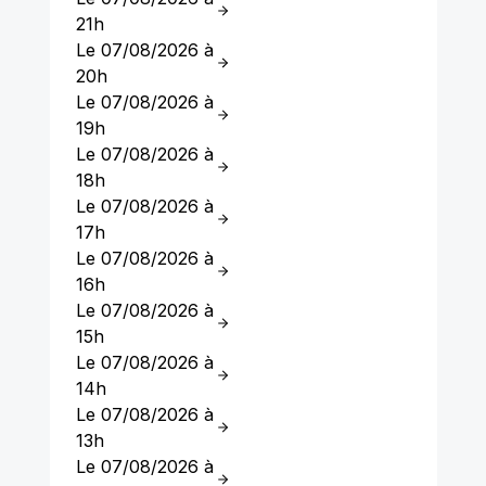
21h
Le 07/08/2026 à
20h
Le 07/08/2026 à
19h
Le 07/08/2026 à
18h
Le 07/08/2026 à
17h
Le 07/08/2026 à
16h
Le 07/08/2026 à
15h
Le 07/08/2026 à
14h
Le 07/08/2026 à
13h
Le 07/08/2026 à