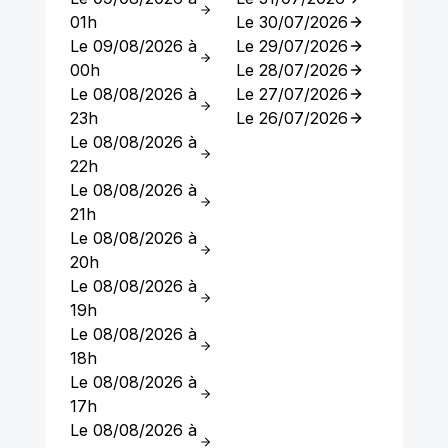
01h
Le 30/07/2026
Le 09/08/2026 à
Le 29/07/2026
00h
Le 28/07/2026
Le 08/08/2026 à
Le 27/07/2026
23h
Le 26/07/2026
Le 08/08/2026 à
22h
Le 08/08/2026 à
21h
Le 08/08/2026 à
20h
Le 08/08/2026 à
19h
Le 08/08/2026 à
18h
Le 08/08/2026 à
17h
Le 08/08/2026 à