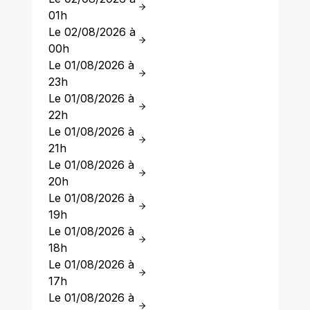
01h
Le 02/08/2026 à
00h
Le 01/08/2026 à
23h
Le 01/08/2026 à
22h
Le 01/08/2026 à
21h
Le 01/08/2026 à
20h
Le 01/08/2026 à
19h
Le 01/08/2026 à
18h
Le 01/08/2026 à
17h
Le 01/08/2026 à