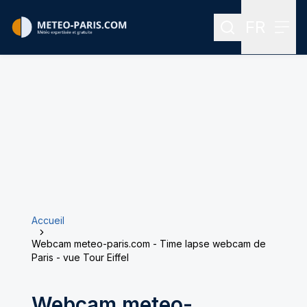
FR
Rechercher
Menu
Menu des
Accueil
Webcam meteo-paris.com - Time lapse webcam de
Paris - vue Tour Eiffel
Webcam meteo-