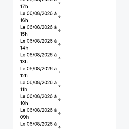
17h
Le 06/08/2026 à
16h
Le 06/08/2026 à
15h
Le 06/08/2026 à
14h
Le 06/08/2026 à
13h
Le 06/08/2026 à
12h
Le 06/08/2026 à
11h
Le 06/08/2026 à
10h
Le 06/08/2026 à
09h
Le 06/08/2026 à