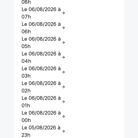
08h
Le 06/08/2026 à
07h
Le 06/08/2026 à
06h
Le 06/08/2026 à
05h
Le 06/08/2026 à
04h
Le 06/08/2026 à
03h
Le 06/08/2026 à
02h
Le 06/08/2026 à
01h
Le 06/08/2026 à
00h
Le 05/08/2026 à
23h