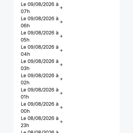
Le 09/08/2026 à
07h
Le 09/08/2026 à
06h
Le 09/08/2026 à
05h
Le 09/08/2026 à
04h
Le 09/08/2026 à
03h
Le 09/08/2026 à
02h
Le 09/08/2026 à
01h
Le 09/08/2026 à
00h
Le 08/08/2026 à
23h
Le 08/08/2026 à