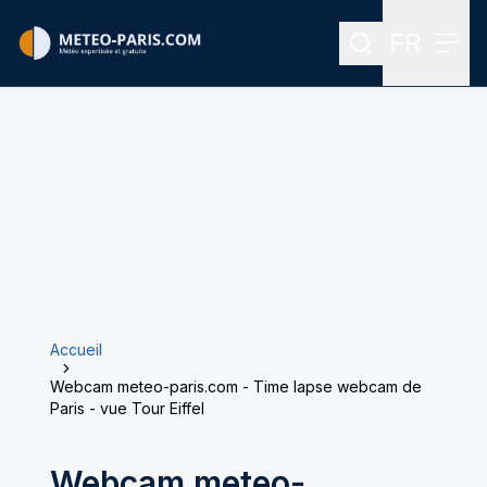
FR
Rechercher
Menu
Menu des
Accueil
Webcam meteo-paris.com - Time lapse webcam de
Paris - vue Tour Eiffel
Webcam meteo-