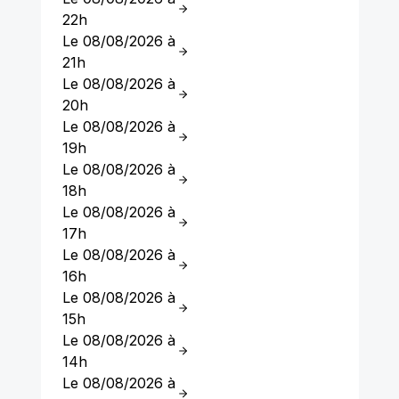
22h
Le 08/08/2026 à
21h
Le 08/08/2026 à
20h
Le 08/08/2026 à
19h
Le 08/08/2026 à
18h
Le 08/08/2026 à
17h
Le 08/08/2026 à
16h
Le 08/08/2026 à
15h
Le 08/08/2026 à
14h
Le 08/08/2026 à