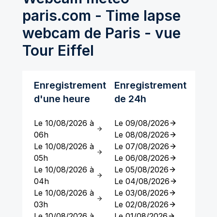
paris.com - Time lapse
webcam de Paris - vue
Tour Eiffel
Enregistrement
Enregistrement
d'une heure
de 24h
Le 10/08/2026 à
Le 09/08/2026
06h
Le 08/08/2026
Le 10/08/2026 à
Le 07/08/2026
05h
Le 06/08/2026
Le 10/08/2026 à
Le 05/08/2026
04h
Le 04/08/2026
Le 10/08/2026 à
Le 03/08/2026
03h
Le 02/08/2026
Le 10/08/2026 à
Le 01/08/2026