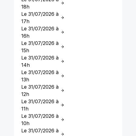
18h
Le 31/07/2026 à
17h
Le 31/07/2026 à
16h
Le 31/07/2026 à
15h
Le 31/07/2026 à
14h
Le 31/07/2026 à
13h
Le 31/07/2026 à
12h
Le 31/07/2026 à
11h
Le 31/07/2026 à
10h
Le 31/07/2026 à