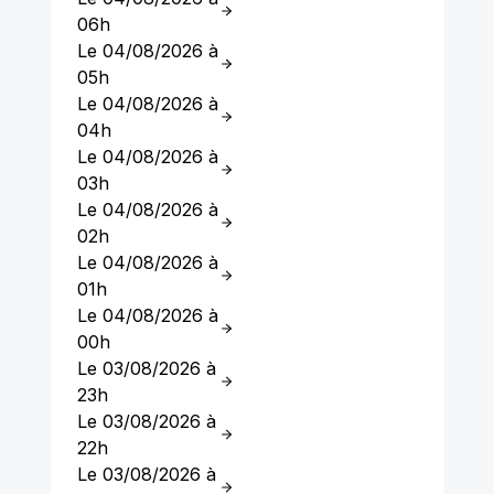
06h
Le 04/08/2026 à
05h
Le 04/08/2026 à
04h
Le 04/08/2026 à
03h
Le 04/08/2026 à
02h
Le 04/08/2026 à
01h
Le 04/08/2026 à
00h
Le 03/08/2026 à
23h
Le 03/08/2026 à
22h
Le 03/08/2026 à