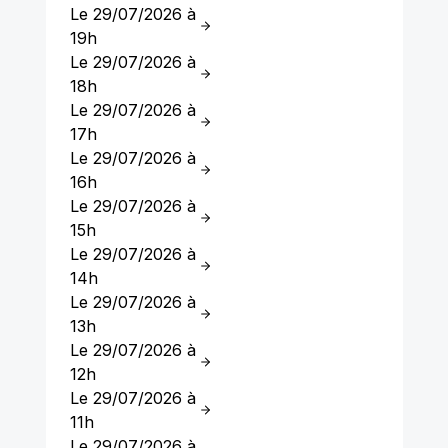
Le 29/07/2026 à
19h
Le 29/07/2026 à
18h
Le 29/07/2026 à
17h
Le 29/07/2026 à
16h
Le 29/07/2026 à
15h
Le 29/07/2026 à
14h
Le 29/07/2026 à
13h
Le 29/07/2026 à
12h
Le 29/07/2026 à
11h
Le 29/07/2026 à