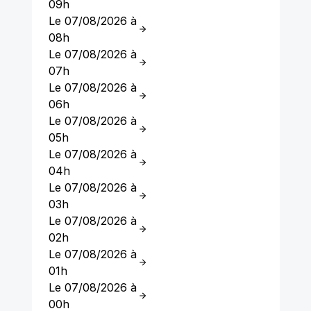
09h
Le 07/08/2026 à
08h
Le 07/08/2026 à
07h
Le 07/08/2026 à
06h
Le 07/08/2026 à
05h
Le 07/08/2026 à
04h
Le 07/08/2026 à
03h
Le 07/08/2026 à
02h
Le 07/08/2026 à
01h
Le 07/08/2026 à
00h