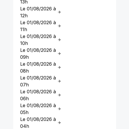
13h
Le 01/08/2026 à
12h
Le 01/08/2026 à
11h
Le 01/08/2026 à
10h
Le 01/08/2026 à
09h
Le 01/08/2026 à
08h
Le 01/08/2026 à
07h
Le 01/08/2026 à
06h
Le 01/08/2026 à
05h
Le 01/08/2026 à
04h