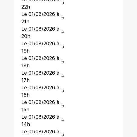
22h
Le 01/08/2026 à
21h
Le 01/08/2026 à
20h
Le 01/08/2026 à
19h
Le 01/08/2026 à
18h
Le 01/08/2026 à
17h
Le 01/08/2026 à
16h
Le 01/08/2026 à
15h
Le 01/08/2026 à
14h
Le 01/08/2026 à