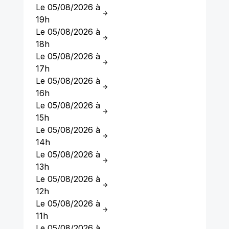
Le 05/08/2026 à
19h
Le 05/08/2026 à
18h
Le 05/08/2026 à
17h
Le 05/08/2026 à
16h
Le 05/08/2026 à
15h
Le 05/08/2026 à
14h
Le 05/08/2026 à
13h
Le 05/08/2026 à
12h
Le 05/08/2026 à
11h
Le 05/08/2026 à