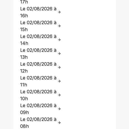
17h
Le 02/08/2026 à
16h
Le 02/08/2026 à
15h
Le 02/08/2026 à
14h
Le 02/08/2026 à
13h
Le 02/08/2026 à
12h
Le 02/08/2026 à
11h
Le 02/08/2026 à
10h
Le 02/08/2026 à
09h
Le 02/08/2026 à
08h