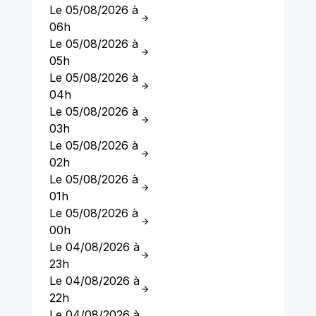
Le 05/08/2026 à
06h
Le 05/08/2026 à
05h
Le 05/08/2026 à
04h
Le 05/08/2026 à
03h
Le 05/08/2026 à
02h
Le 05/08/2026 à
01h
Le 05/08/2026 à
00h
Le 04/08/2026 à
23h
Le 04/08/2026 à
22h
Le 04/08/2026 à