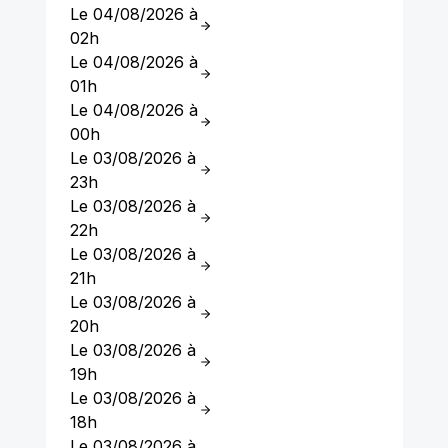
Le 04/08/2026 à
02h
Le 04/08/2026 à
01h
Le 04/08/2026 à
00h
Le 03/08/2026 à
23h
Le 03/08/2026 à
22h
Le 03/08/2026 à
21h
Le 03/08/2026 à
20h
Le 03/08/2026 à
19h
Le 03/08/2026 à
18h
Le 03/08/2026 à