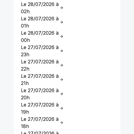
Le 28/07/2026 à
02h
Le 28/07/2026 à
01h
Le 28/07/2026 à
00h
Le 27/07/2026 à
23h
Le 27/07/2026 à
22h
Le 27/07/2026 à
21h
Le 27/07/2026 à
20h
Le 27/07/2026 à
19h
Le 27/07/2026 à
18h
Le 27/07/2026 à