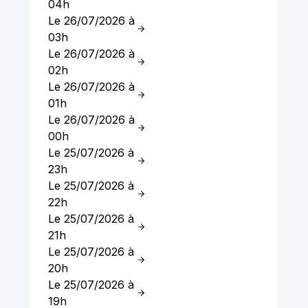
04h
Le 26/07/2026 à
03h
Le 26/07/2026 à
02h
Le 26/07/2026 à
01h
Le 26/07/2026 à
00h
Le 25/07/2026 à
23h
Le 25/07/2026 à
22h
Le 25/07/2026 à
21h
Le 25/07/2026 à
20h
Le 25/07/2026 à
19h