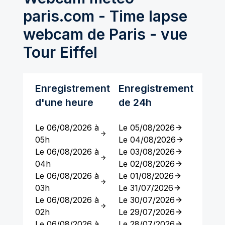
paris.com - Time lapse
webcam de Paris - vue
Tour Eiffel
Enregistrement
Enregistrement
d'une heure
de 24h
Le 06/08/2026 à
Le 05/08/2026
05h
Le 04/08/2026
Le 06/08/2026 à
Le 03/08/2026
04h
Le 02/08/2026
Le 06/08/2026 à
Le 01/08/2026
03h
Le 31/07/2026
Le 06/08/2026 à
Le 30/07/2026
02h
Le 29/07/2026
Le 06/08/2026 à
Le 28/07/2026