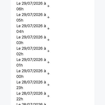
Le 29/07/2026 à
06h
Le 29/07/2026 à
05h
Le 29/07/2026 à
04h
Le 29/07/2026 à
03h
Le 29/07/2026 à
02h
Le 29/07/2026 à
01h
Le 29/07/2026 à
00h
Le 28/07/2026 à
23h
Le 28/07/2026 à
22h
Le 28/07/2026 à