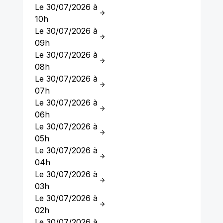
Le 30/07/2026 à
10h
Le 30/07/2026 à
09h
Le 30/07/2026 à
08h
Le 30/07/2026 à
07h
Le 30/07/2026 à
06h
Le 30/07/2026 à
05h
Le 30/07/2026 à
04h
Le 30/07/2026 à
03h
Le 30/07/2026 à
02h
Le 30/07/2026 à