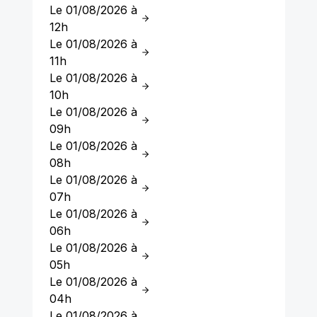
Le 01/08/2026 à
12h
Le 01/08/2026 à
11h
Le 01/08/2026 à
10h
Le 01/08/2026 à
09h
Le 01/08/2026 à
08h
Le 01/08/2026 à
07h
Le 01/08/2026 à
06h
Le 01/08/2026 à
05h
Le 01/08/2026 à
04h
Le 01/08/2026 à