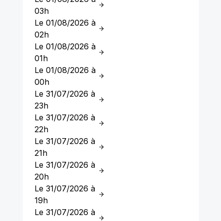
03h
Le 01/08/2026 à
02h
Le 01/08/2026 à
01h
Le 01/08/2026 à
00h
Le 31/07/2026 à
23h
Le 31/07/2026 à
22h
Le 31/07/2026 à
21h
Le 31/07/2026 à
20h
Le 31/07/2026 à
19h
Le 31/07/2026 à