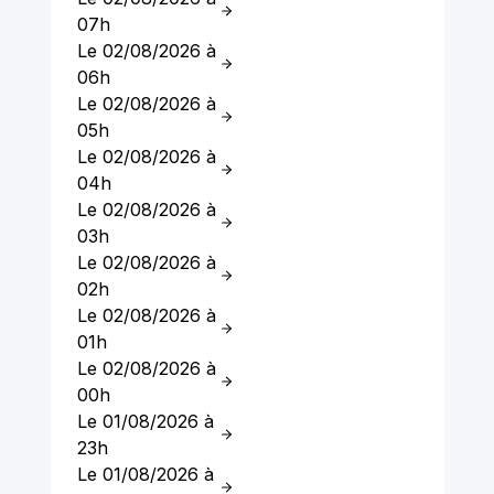
07h
Le 02/08/2026 à
06h
Le 02/08/2026 à
05h
Le 02/08/2026 à
04h
Le 02/08/2026 à
03h
Le 02/08/2026 à
02h
Le 02/08/2026 à
01h
Le 02/08/2026 à
00h
Le 01/08/2026 à
23h
Le 01/08/2026 à