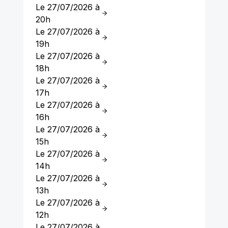
Le 27/07/2026 à
20h
Le 27/07/2026 à
19h
Le 27/07/2026 à
18h
Le 27/07/2026 à
17h
Le 27/07/2026 à
16h
Le 27/07/2026 à
15h
Le 27/07/2026 à
14h
Le 27/07/2026 à
13h
Le 27/07/2026 à
12h
Le 27/07/2026 à