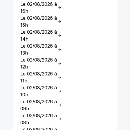
Le 02/08/2026 à
16h
Le 02/08/2026 à
15h
Le 02/08/2026 à
14h
Le 02/08/2026 à
13h
Le 02/08/2026 à
12h
Le 02/08/2026 à
11h
Le 02/08/2026 à
10h
Le 02/08/2026 à
09h
Le 02/08/2026 à
08h
Le 02/08/2026 à