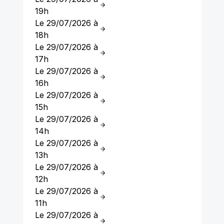
19h
Le 29/07/2026 à
18h
Le 29/07/2026 à
17h
Le 29/07/2026 à
16h
Le 29/07/2026 à
15h
Le 29/07/2026 à
14h
Le 29/07/2026 à
13h
Le 29/07/2026 à
12h
Le 29/07/2026 à
11h
Le 29/07/2026 à