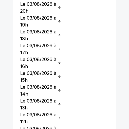
Le 03/08/2026 à
20h
Le 03/08/2026 à
19h
Le 03/08/2026 à
18h
Le 03/08/2026 à
17h
Le 03/08/2026 à
16h
Le 03/08/2026 à
15h
Le 03/08/2026 à
14h
Le 03/08/2026 à
13h
Le 03/08/2026 à
12h
Le 03/08/2026 à