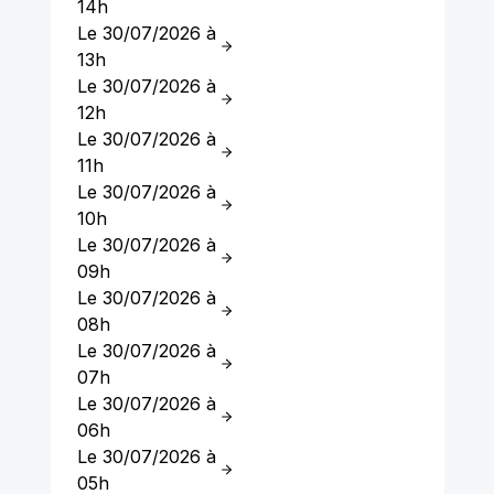
14h
Le 30/07/2026 à
13h
Le 30/07/2026 à
12h
Le 30/07/2026 à
11h
Le 30/07/2026 à
10h
Le 30/07/2026 à
09h
Le 30/07/2026 à
08h
Le 30/07/2026 à
07h
Le 30/07/2026 à
06h
Le 30/07/2026 à
05h