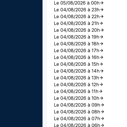
Le 05/08/2026 à 00h
Le 04/08/2026 à 23h
Le 04/08/2026 à 22h
Le 04/08/2026 à 21h
Le 04/08/2026 à 20h
Le 04/08/2026 à 19h
Le 04/08/2026 à 18h
Le 04/08/2026 à 17h
Le 04/08/2026 à 16h
Le 04/08/2026 à 15h
Le 04/08/2026 à 14h
Le 04/08/2026 à 13h
Le 04/08/2026 à 12h
Le 04/08/2026 à 11h
Le 04/08/2026 à 10h
Le 04/08/2026 à 09h
Le 04/08/2026 à 08h
Le 04/08/2026 à 07h
Le 04/08/2026 à 06h