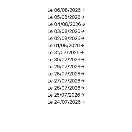
Le 06/08/2026
Le 05/08/2026
Le 04/08/2026
Le 03/08/2026
Le 02/08/2026
Le 01/08/2026
Le 31/07/2026
Le 30/07/2026
Le 29/07/2026
Le 28/07/2026
Le 27/07/2026
Le 26/07/2026
Le 25/07/2026
Le 24/07/2026