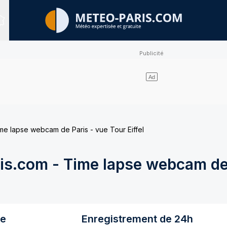
Sites expertisés
e lapse webcam de Paris - vue Tour Eiffel
s.com - Time lapse webcam de 
re
Enregistrement de 24h