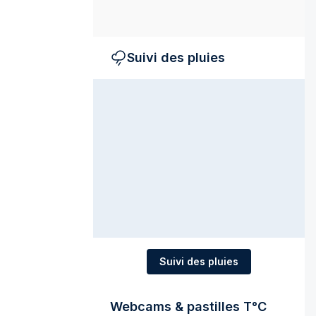
Suivi des pluies
Suivi des pluies
Webcams & pastilles T°C