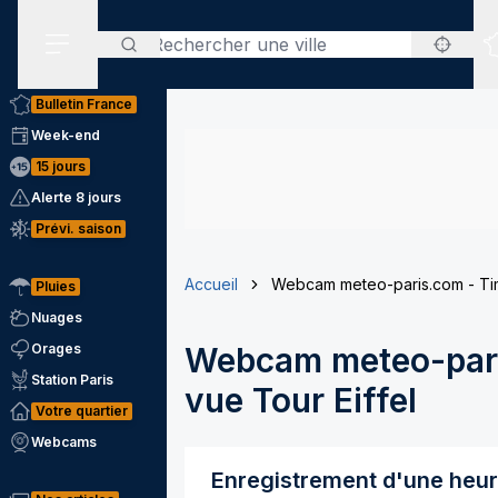
Rechercher
Menu secondaire
Bulletin France
Week-end
15 jours
Alerte 8 jours
Prévi. saison
Accueil
Webcam meteo-paris.com - Tim
Pluies
Nuages
Orages
Webcam meteo-pari
Station Paris
vue Tour Eiffel
Votre quartier
Webcams
Enregistrement d'une heu