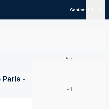
FR
Contact
Menu
Menu des
Paris -