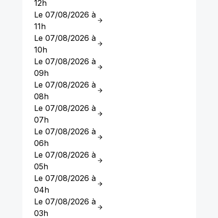
12h
Le 07/08/2026 à
11h
Le 07/08/2026 à
10h
Le 07/08/2026 à
09h
Le 07/08/2026 à
08h
Le 07/08/2026 à
07h
Le 07/08/2026 à
06h
Le 07/08/2026 à
05h
Le 07/08/2026 à
04h
Le 07/08/2026 à
03h