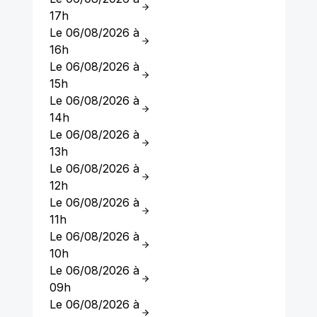
17h
Le 06/08/2026 à
16h
Le 06/08/2026 à
15h
Le 06/08/2026 à
14h
Le 06/08/2026 à
13h
Le 06/08/2026 à
12h
Le 06/08/2026 à
11h
Le 06/08/2026 à
10h
Le 06/08/2026 à
09h
Le 06/08/2026 à