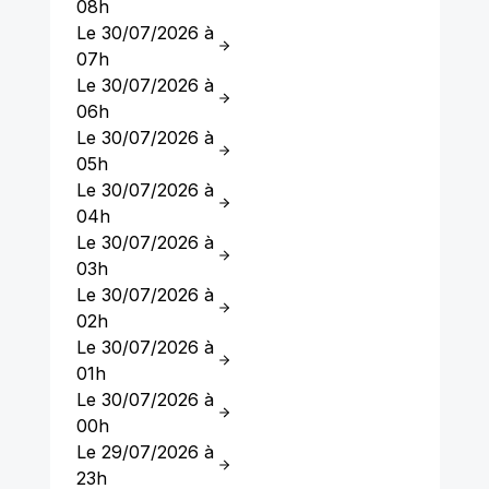
08h
Le 30/07/2026 à
07h
Le 30/07/2026 à
06h
Le 30/07/2026 à
05h
Le 30/07/2026 à
04h
Le 30/07/2026 à
03h
Le 30/07/2026 à
02h
Le 30/07/2026 à
01h
Le 30/07/2026 à
00h
Le 29/07/2026 à
23h