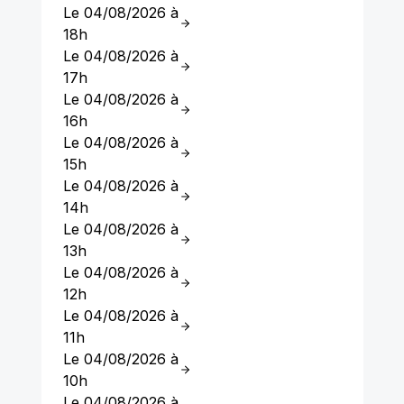
Le 04/08/2026 à
18h
Le 04/08/2026 à
17h
Le 04/08/2026 à
16h
Le 04/08/2026 à
15h
Le 04/08/2026 à
14h
Le 04/08/2026 à
13h
Le 04/08/2026 à
12h
Le 04/08/2026 à
11h
Le 04/08/2026 à
10h
Le 04/08/2026 à