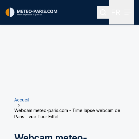
FR
Rechercher
Menu
Menu des
Accueil
Webcam meteo-paris.com - Time lapse webcam de
Paris - vue Tour Eiffel
Webcam meteo-