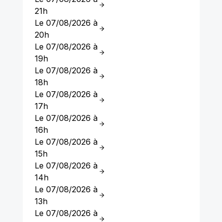
21h
Le 07/08/2026 à
20h
Le 07/08/2026 à
19h
Le 07/08/2026 à
18h
Le 07/08/2026 à
17h
Le 07/08/2026 à
16h
Le 07/08/2026 à
15h
Le 07/08/2026 à
14h
Le 07/08/2026 à
13h
Le 07/08/2026 à