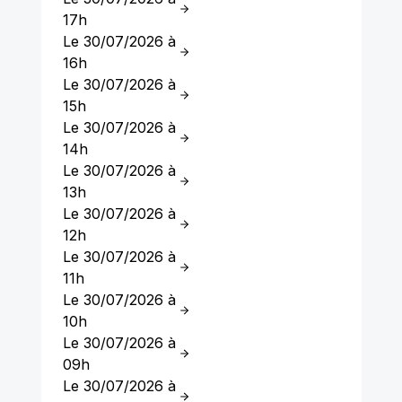
17h
Le 30/07/2026 à
16h
Le 30/07/2026 à
15h
Le 30/07/2026 à
14h
Le 30/07/2026 à
13h
Le 30/07/2026 à
12h
Le 30/07/2026 à
11h
Le 30/07/2026 à
10h
Le 30/07/2026 à
09h
Le 30/07/2026 à