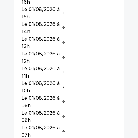
16h
Le 01/08/2026 à
15h
Le 01/08/2026 à
14h
Le 01/08/2026 à
13h
Le 01/08/2026 à
12h
Le 01/08/2026 à
11h
Le 01/08/2026 à
10h
Le 01/08/2026 à
09h
Le 01/08/2026 à
08h
Le 01/08/2026 à
07h