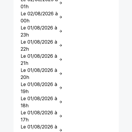
01h
Le 02/08/2026 à
00h
Le 01/08/2026 à
23h
Le 01/08/2026 à
22h
Le 01/08/2026 à
21h
Le 01/08/2026 à
20h
Le 01/08/2026 à
19h
Le 01/08/2026 à
18h
Le 01/08/2026 à
17h
Le 01/08/2026 à