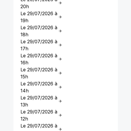
20h
Le 29/07/2026 à
19h
Le 29/07/2026 à
18h
Le 29/07/2026 à
17h
Le 29/07/2026 à
16h
Le 29/07/2026 à
15h
Le 29/07/2026 à
14h
Le 29/07/2026 à
13h
Le 29/07/2026 à
12h
Le 29/07/2026 à