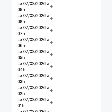
Le 07/08/2026 à
09h
Le 07/08/2026 à
08h
Le 07/08/2026 à
07h
Le 07/08/2026 à
06h
Le 07/08/2026 à
05h
Le 07/08/2026 à
04h
Le 07/08/2026 à
03h
Le 07/08/2026 à
02h
Le 07/08/2026 à
01h
Le 07/08/2026 à