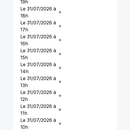
19h
Le 31/07/2026 à
18h
Le 31/07/2026 à
17h
Le 31/07/2026 à
16h
Le 31/07/2026 à
15h
Le 31/07/2026 à
14h
Le 31/07/2026 à
13h
Le 31/07/2026 à
12h
Le 31/07/2026 à
11h
Le 31/07/2026 à
10h