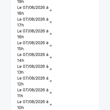
19h
Le 07/08/2026 à
18h
Le 07/08/2026 à
17h
Le 07/08/2026 à
16h
Le 07/08/2026 à
15h
Le 07/08/2026 à
14h
Le 07/08/2026 à
13h
Le 07/08/2026 à
12h
Le 07/08/2026 à
11h
Le 07/08/2026 à
10h