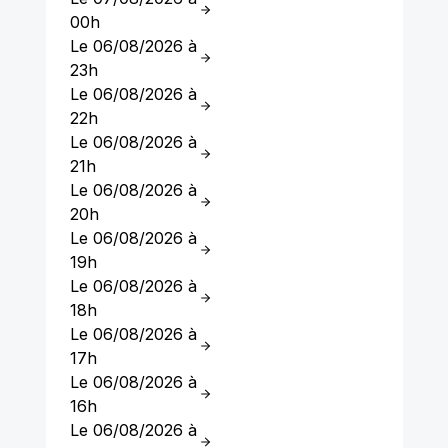
00h
Le 06/08/2026 à
23h
Le 06/08/2026 à
22h
Le 06/08/2026 à
21h
Le 06/08/2026 à
20h
Le 06/08/2026 à
19h
Le 06/08/2026 à
18h
Le 06/08/2026 à
17h
Le 06/08/2026 à
16h
Le 06/08/2026 à