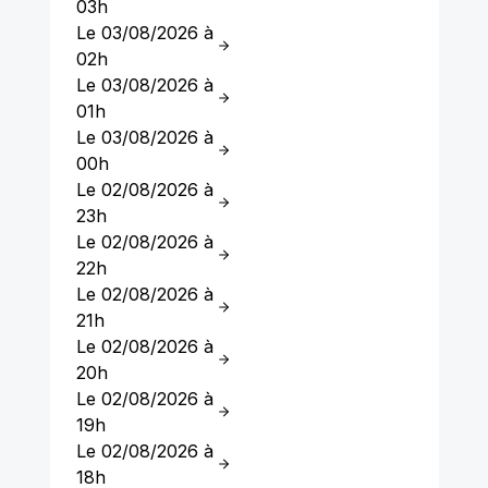
03h
Le 03/08/2026 à
02h
Le 03/08/2026 à
01h
Le 03/08/2026 à
00h
Le 02/08/2026 à
23h
Le 02/08/2026 à
22h
Le 02/08/2026 à
21h
Le 02/08/2026 à
20h
Le 02/08/2026 à
19h
Le 02/08/2026 à
18h