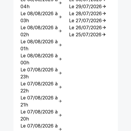
04h
Le 29/07/2026
Le 08/08/2026 à
Le 28/07/2026
03h
Le 27/07/2026
Le 08/08/2026 à
Le 26/07/2026
02h
Le 25/07/2026
Le 08/08/2026 à
01h
Le 08/08/2026 à
00h
Le 07/08/2026 à
23h
Le 07/08/2026 à
22h
Le 07/08/2026 à
21h
Le 07/08/2026 à
20h
Le 07/08/2026 à