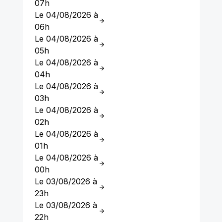
07h
Le 04/08/2026 à
06h
Le 04/08/2026 à
05h
Le 04/08/2026 à
04h
Le 04/08/2026 à
03h
Le 04/08/2026 à
02h
Le 04/08/2026 à
01h
Le 04/08/2026 à
00h
Le 03/08/2026 à
23h
Le 03/08/2026 à
22h