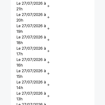
Le 27/07/2026 à
21h
Le 27/07/2026 à
20h
Le 27/07/2026 à
19h
Le 27/07/2026 à
18h
Le 27/07/2026 à
17h
Le 27/07/2026 à
16h
Le 27/07/2026 à
15h
Le 27/07/2026 à
14h
Le 27/07/2026 à
13h
Le 27/07/2026 à