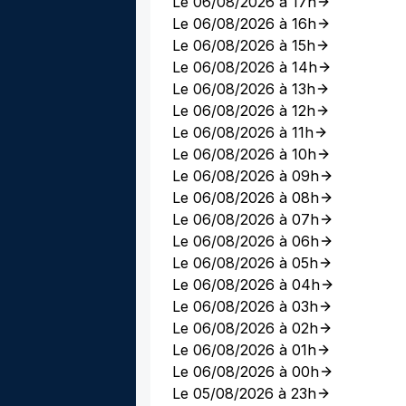
Le 06/08/2026 à 17h
Le 06/08/2026 à 16h
Le 06/08/2026 à 15h
Le 06/08/2026 à 14h
Le 06/08/2026 à 13h
Le 06/08/2026 à 12h
Le 06/08/2026 à 11h
Le 06/08/2026 à 10h
Le 06/08/2026 à 09h
Le 06/08/2026 à 08h
Le 06/08/2026 à 07h
Le 06/08/2026 à 06h
Le 06/08/2026 à 05h
Le 06/08/2026 à 04h
Le 06/08/2026 à 03h
Le 06/08/2026 à 02h
Le 06/08/2026 à 01h
Le 06/08/2026 à 00h
Le 05/08/2026 à 23h