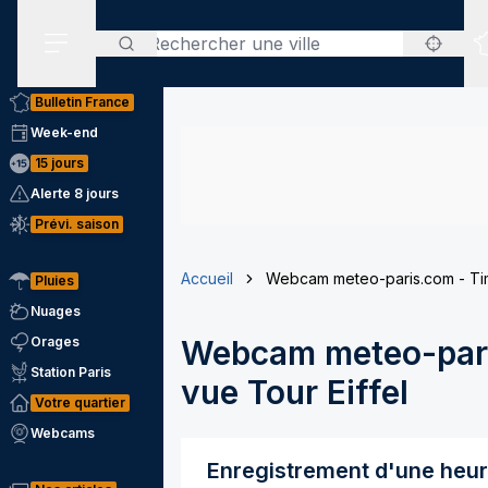
Rechercher
Menu secondaire
Bulletin France
Week-end
15 jours
Alerte 8 jours
Prévi. saison
Accueil
Webcam meteo-paris.com - Tim
Pluies
Nuages
Orages
Webcam meteo-pari
Station Paris
vue Tour Eiffel
Votre quartier
Webcams
Enregistrement d'une heu