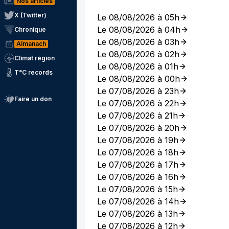
Nos articles
X (Twitter)
Le 08/08/2026 à 05h
Le 08/08/2026 à 04h
Chronique
Le 08/08/2026 à 03h
Almanach
Le 08/08/2026 à 02h
Climat région
Le 08/08/2026 à 01h
T°C records
Le 08/08/2026 à 00h
Le 07/08/2026 à 23h
Faire un don
Le 07/08/2026 à 22h
Le 07/08/2026 à 21h
Le 07/08/2026 à 20h
Le 07/08/2026 à 19h
Le 07/08/2026 à 18h
Le 07/08/2026 à 17h
Le 07/08/2026 à 16h
Le 07/08/2026 à 15h
Le 07/08/2026 à 14h
Le 07/08/2026 à 13h
Le 07/08/2026 à 12h