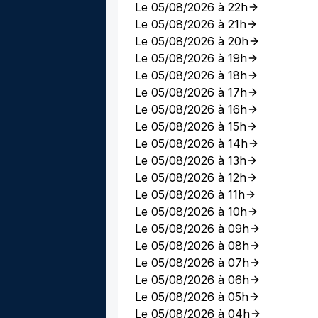
Le 05/08/2026 à 22h
Le 05/08/2026 à 21h
Le 05/08/2026 à 20h
Le 05/08/2026 à 19h
Le 05/08/2026 à 18h
Le 05/08/2026 à 17h
Le 05/08/2026 à 16h
Le 05/08/2026 à 15h
Le 05/08/2026 à 14h
Le 05/08/2026 à 13h
Le 05/08/2026 à 12h
Le 05/08/2026 à 11h
Le 05/08/2026 à 10h
Le 05/08/2026 à 09h
Le 05/08/2026 à 08h
Le 05/08/2026 à 07h
Le 05/08/2026 à 06h
Le 05/08/2026 à 05h
Le 05/08/2026 à 04h