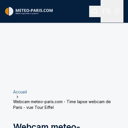
FR
Rechercher
Menu
Menu des
Accueil
Webcam meteo-paris.com - Time lapse webcam de
Paris - vue Tour Eiffel
Webcam meteo-