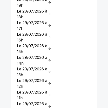
19h
Le 29/07/2026 à
18h
Le 29/07/2026 à
17h
Le 29/07/2026 à
16h
Le 29/07/2026 à
15h
Le 29/07/2026 à
14h
Le 29/07/2026 à
13h
Le 29/07/2026 à
12h
Le 29/07/2026 à
11h
Le 29/07/2026 à