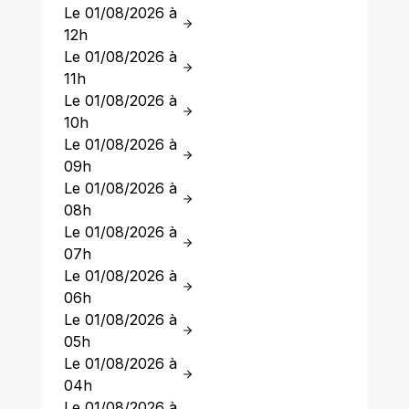
Le 01/08/2026 à
12h
Le 01/08/2026 à
11h
Le 01/08/2026 à
10h
Le 01/08/2026 à
09h
Le 01/08/2026 à
08h
Le 01/08/2026 à
07h
Le 01/08/2026 à
06h
Le 01/08/2026 à
05h
Le 01/08/2026 à
04h
Le 01/08/2026 à