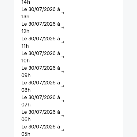
14h
Le 30/07/2026 à
13h
Le 30/07/2026 à
12h
Le 30/07/2026 à
11h
Le 30/07/2026 à
10h
Le 30/07/2026 à
09h
Le 30/07/2026 à
08h
Le 30/07/2026 à
07h
Le 30/07/2026 à
06h
Le 30/07/2026 à
05h