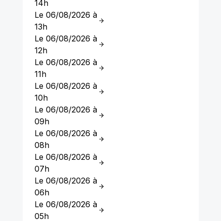
14h
Le 06/08/2026 à
13h
Le 06/08/2026 à
12h
Le 06/08/2026 à
11h
Le 06/08/2026 à
10h
Le 06/08/2026 à
09h
Le 06/08/2026 à
08h
Le 06/08/2026 à
07h
Le 06/08/2026 à
06h
Le 06/08/2026 à
05h