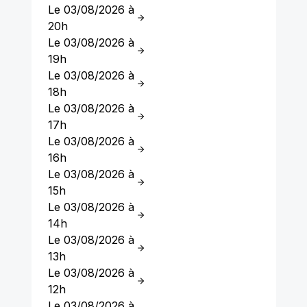
Le 03/08/2026 à
20h
Le 03/08/2026 à
19h
Le 03/08/2026 à
18h
Le 03/08/2026 à
17h
Le 03/08/2026 à
16h
Le 03/08/2026 à
15h
Le 03/08/2026 à
14h
Le 03/08/2026 à
13h
Le 03/08/2026 à
12h
Le 03/08/2026 à