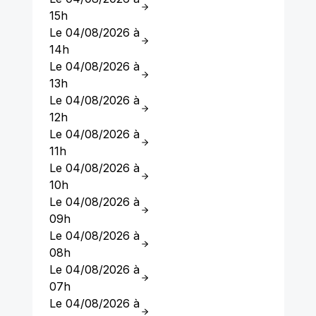
15h
Le 04/08/2026 à
14h
Le 04/08/2026 à
13h
Le 04/08/2026 à
12h
Le 04/08/2026 à
11h
Le 04/08/2026 à
10h
Le 04/08/2026 à
09h
Le 04/08/2026 à
08h
Le 04/08/2026 à
07h
Le 04/08/2026 à