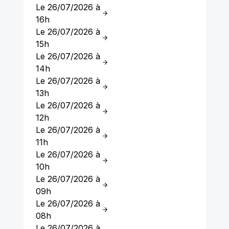
Le 26/07/2026 à
16h
Le 26/07/2026 à
15h
Le 26/07/2026 à
14h
Le 26/07/2026 à
13h
Le 26/07/2026 à
12h
Le 26/07/2026 à
11h
Le 26/07/2026 à
10h
Le 26/07/2026 à
09h
Le 26/07/2026 à
08h
Le 26/07/2026 à