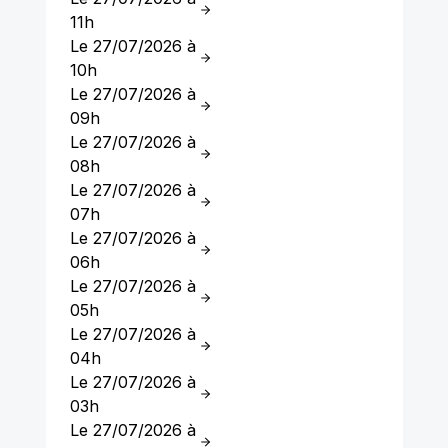
11h
Le 27/07/2026 à
10h
Le 27/07/2026 à
09h
Le 27/07/2026 à
08h
Le 27/07/2026 à
07h
Le 27/07/2026 à
06h
Le 27/07/2026 à
05h
Le 27/07/2026 à
04h
Le 27/07/2026 à
03h
Le 27/07/2026 à