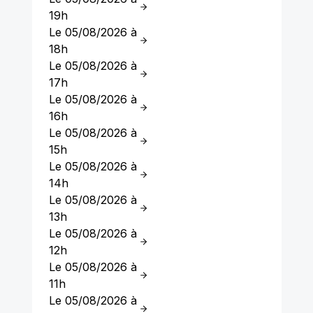
19h
Le 05/08/2026 à
18h
Le 05/08/2026 à
17h
Le 05/08/2026 à
16h
Le 05/08/2026 à
15h
Le 05/08/2026 à
14h
Le 05/08/2026 à
13h
Le 05/08/2026 à
12h
Le 05/08/2026 à
11h
Le 05/08/2026 à