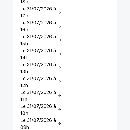
18h
Le 31/07/2026 à
17h
Le 31/07/2026 à
16h
Le 31/07/2026 à
15h
Le 31/07/2026 à
14h
Le 31/07/2026 à
13h
Le 31/07/2026 à
12h
Le 31/07/2026 à
11h
Le 31/07/2026 à
10h
Le 31/07/2026 à
09h