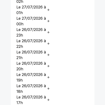
02h
Le 27/07/2026 à
01h
Le 27/07/2026 à
00h
Le 26/07/2026 à
23h
Le 26/07/2026 à
22h
Le 26/07/2026 à
21h
Le 26/07/2026 à
20h
Le 26/07/2026 à
19h
Le 26/07/2026 à
18h
Le 26/07/2026 à
17h