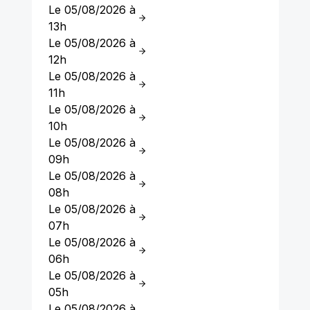
Le 05/08/2026 à
13h
Le 05/08/2026 à
12h
Le 05/08/2026 à
11h
Le 05/08/2026 à
10h
Le 05/08/2026 à
09h
Le 05/08/2026 à
08h
Le 05/08/2026 à
07h
Le 05/08/2026 à
06h
Le 05/08/2026 à
05h
Le 05/08/2026 à