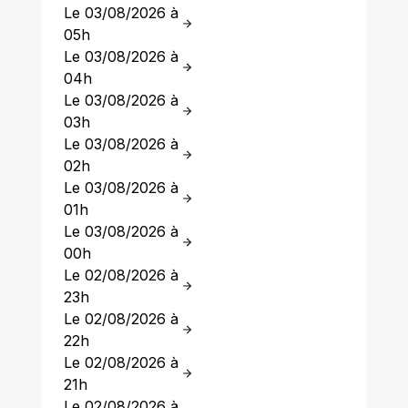
Le 03/08/2026 à
05h
Le 03/08/2026 à
04h
Le 03/08/2026 à
03h
Le 03/08/2026 à
02h
Le 03/08/2026 à
01h
Le 03/08/2026 à
00h
Le 02/08/2026 à
23h
Le 02/08/2026 à
22h
Le 02/08/2026 à
21h
Le 02/08/2026 à