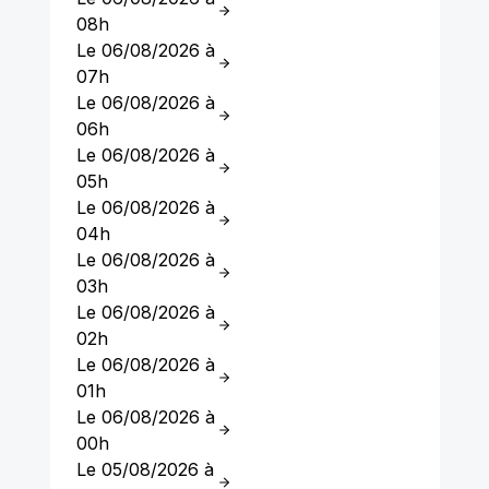
08h
Le 06/08/2026 à
07h
Le 06/08/2026 à
06h
Le 06/08/2026 à
05h
Le 06/08/2026 à
04h
Le 06/08/2026 à
03h
Le 06/08/2026 à
02h
Le 06/08/2026 à
01h
Le 06/08/2026 à
00h
Le 05/08/2026 à