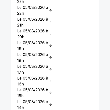
23h
Le 05/08/2026 à
22h
Le 05/08/2026 à
21h
Le 05/08/2026 à
20h
Le 05/08/2026 à
19h
Le 05/08/2026 à
18h
Le 05/08/2026 à
17h
Le 05/08/2026 à
16h
Le 05/08/2026 à
15h
Le 05/08/2026 à
14h