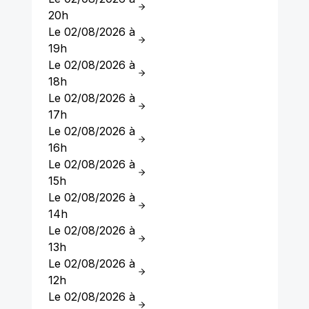
20h
Le 02/08/2026 à
19h
Le 02/08/2026 à
18h
Le 02/08/2026 à
17h
Le 02/08/2026 à
16h
Le 02/08/2026 à
15h
Le 02/08/2026 à
14h
Le 02/08/2026 à
13h
Le 02/08/2026 à
12h
Le 02/08/2026 à