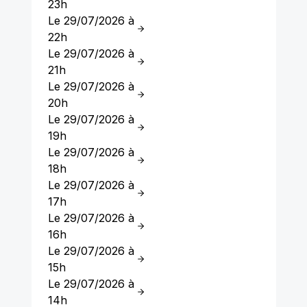
23h
Le 29/07/2026 à
22h
Le 29/07/2026 à
21h
Le 29/07/2026 à
20h
Le 29/07/2026 à
19h
Le 29/07/2026 à
18h
Le 29/07/2026 à
17h
Le 29/07/2026 à
16h
Le 29/07/2026 à
15h
Le 29/07/2026 à
14h