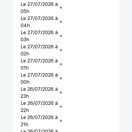
Le 27/07/2026 à
05h
Le 27/07/2026 à
04h
Le 27/07/2026 à
03h
Le 27/07/2026 à
02h
Le 27/07/2026 à
01h
Le 27/07/2026 à
00h
Le 26/07/2026 à
23h
Le 26/07/2026 à
22h
Le 26/07/2026 à
21h
Le 26/07/2026 à