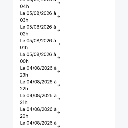
04h
Le 05/08/2026 à
03h
Le 05/08/2026 à
02h
Le 05/08/2026 à
01h
Le 05/08/2026 à
00h
Le 04/08/2026 à
23h
Le 04/08/2026 à
22h
Le 04/08/2026 à
21h
Le 04/08/2026 à
20h
Le 04/08/2026 à