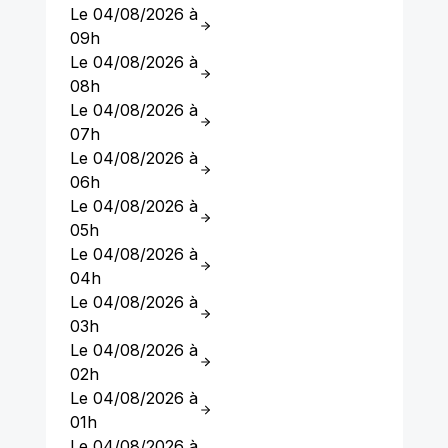
Le 04/08/2026 à
09h
Le 04/08/2026 à
08h
Le 04/08/2026 à
07h
Le 04/08/2026 à
06h
Le 04/08/2026 à
05h
Le 04/08/2026 à
04h
Le 04/08/2026 à
03h
Le 04/08/2026 à
02h
Le 04/08/2026 à
01h
Le 04/08/2026 à