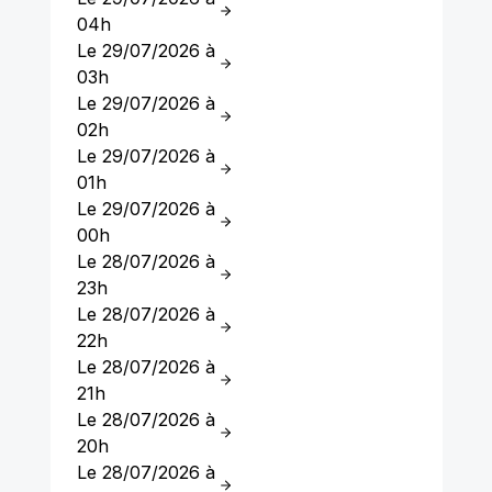
04h
Le 29/07/2026 à
03h
Le 29/07/2026 à
02h
Le 29/07/2026 à
01h
Le 29/07/2026 à
00h
Le 28/07/2026 à
23h
Le 28/07/2026 à
22h
Le 28/07/2026 à
21h
Le 28/07/2026 à
20h
Le 28/07/2026 à