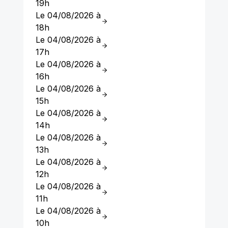
19h
Le 04/08/2026 à
18h
Le 04/08/2026 à
17h
Le 04/08/2026 à
16h
Le 04/08/2026 à
15h
Le 04/08/2026 à
14h
Le 04/08/2026 à
13h
Le 04/08/2026 à
12h
Le 04/08/2026 à
11h
Le 04/08/2026 à
10h