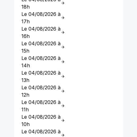
18h
Le 04/08/2026 à
17h
Le 04/08/2026 à
16h
Le 04/08/2026 à
15h
Le 04/08/2026 à
14h
Le 04/08/2026 à
13h
Le 04/08/2026 à
12h
Le 04/08/2026 à
11h
Le 04/08/2026 à
10h
Le 04/08/2026 à