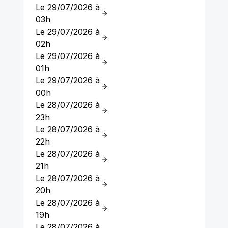
Le 29/07/2026 à
03h
Le 29/07/2026 à
02h
Le 29/07/2026 à
01h
Le 29/07/2026 à
00h
Le 28/07/2026 à
23h
Le 28/07/2026 à
22h
Le 28/07/2026 à
21h
Le 28/07/2026 à
20h
Le 28/07/2026 à
19h
Le 28/07/2026 à