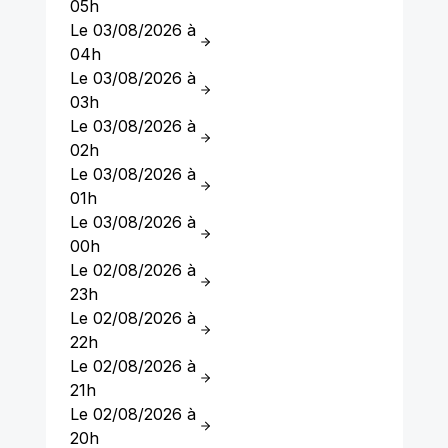
05h
Le 03/08/2026 à
04h
Le 03/08/2026 à
03h
Le 03/08/2026 à
02h
Le 03/08/2026 à
01h
Le 03/08/2026 à
00h
Le 02/08/2026 à
23h
Le 02/08/2026 à
22h
Le 02/08/2026 à
21h
Le 02/08/2026 à
20h