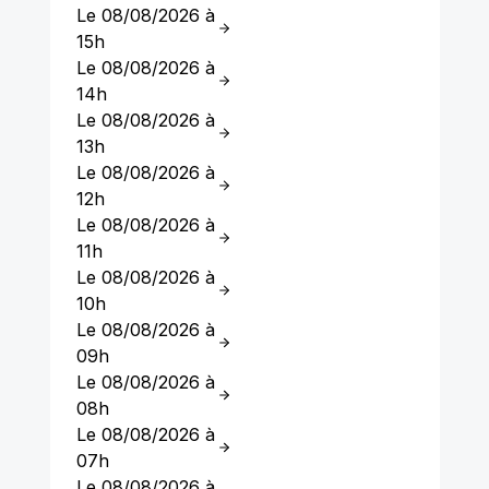
Le 08/08/2026 à
15h
Le 08/08/2026 à
14h
Le 08/08/2026 à
13h
Le 08/08/2026 à
12h
Le 08/08/2026 à
11h
Le 08/08/2026 à
10h
Le 08/08/2026 à
09h
Le 08/08/2026 à
08h
Le 08/08/2026 à
07h
Le 08/08/2026 à