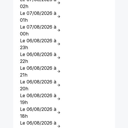
02h
Le 07/08/2026 à
01h
Le 07/08/2026 à
00h
Le 06/08/2026 à
23h
Le 06/08/2026 à
22h
Le 06/08/2026 à
21h
Le 06/08/2026 à
20h
Le 06/08/2026 à
19h
Le 06/08/2026 à
18h
Le 06/08/2026 à