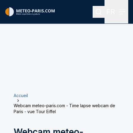
FR
Rechercher
Menu
Menu des
Accueil
Webcam meteo-paris.com - Time lapse webcam de
Paris - vue Tour Eiffel
Webcam meteo-