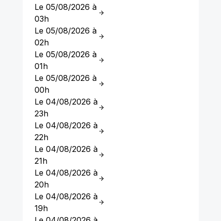
Le 05/08/2026 à
03h
Le 05/08/2026 à
02h
Le 05/08/2026 à
01h
Le 05/08/2026 à
00h
Le 04/08/2026 à
23h
Le 04/08/2026 à
22h
Le 04/08/2026 à
21h
Le 04/08/2026 à
20h
Le 04/08/2026 à
19h
Le 04/08/2026 à