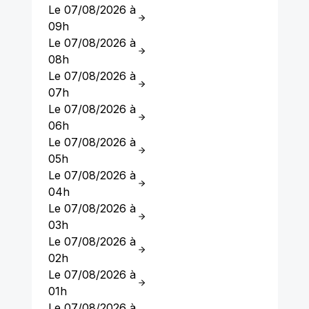
Le 07/08/2026 à
09h
Le 07/08/2026 à
08h
Le 07/08/2026 à
07h
Le 07/08/2026 à
06h
Le 07/08/2026 à
05h
Le 07/08/2026 à
04h
Le 07/08/2026 à
03h
Le 07/08/2026 à
02h
Le 07/08/2026 à
01h
Le 07/08/2026 à