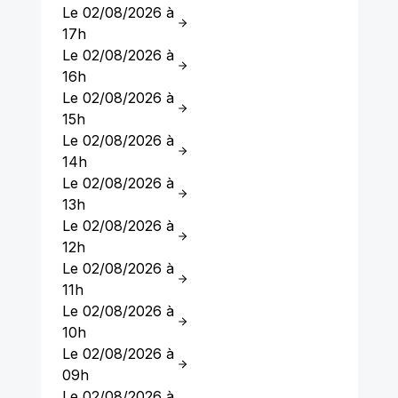
Le 02/08/2026 à
17h
Le 02/08/2026 à
16h
Le 02/08/2026 à
15h
Le 02/08/2026 à
14h
Le 02/08/2026 à
13h
Le 02/08/2026 à
12h
Le 02/08/2026 à
11h
Le 02/08/2026 à
10h
Le 02/08/2026 à
09h
Le 02/08/2026 à