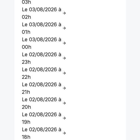
03h
Le 03/08/2026 à
02h
Le 03/08/2026 à
01h
Le 03/08/2026 à
00h
Le 02/08/2026 à
23h
Le 02/08/2026 à
22h
Le 02/08/2026 à
21h
Le 02/08/2026 à
20h
Le 02/08/2026 à
19h
Le 02/08/2026 à
18h