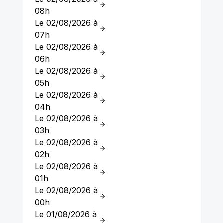
08h
Le 02/08/2026 à
07h
Le 02/08/2026 à
06h
Le 02/08/2026 à
05h
Le 02/08/2026 à
04h
Le 02/08/2026 à
03h
Le 02/08/2026 à
02h
Le 02/08/2026 à
01h
Le 02/08/2026 à
00h
Le 01/08/2026 à