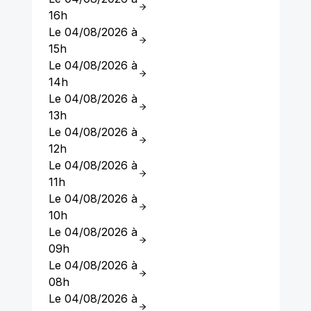
16h
Le 04/08/2026 à
15h
Le 04/08/2026 à
14h
Le 04/08/2026 à
13h
Le 04/08/2026 à
12h
Le 04/08/2026 à
11h
Le 04/08/2026 à
10h
Le 04/08/2026 à
09h
Le 04/08/2026 à
08h
Le 04/08/2026 à