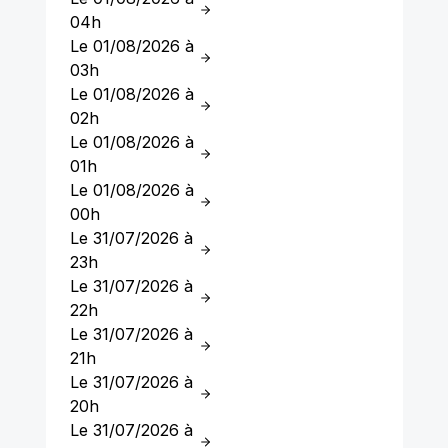
04h
Le 01/08/2026 à
03h
Le 01/08/2026 à
02h
Le 01/08/2026 à
01h
Le 01/08/2026 à
00h
Le 31/07/2026 à
23h
Le 31/07/2026 à
22h
Le 31/07/2026 à
21h
Le 31/07/2026 à
20h
Le 31/07/2026 à