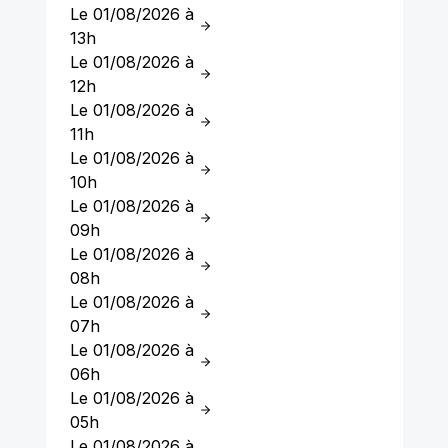
Le 01/08/2026 à
13h
Le 01/08/2026 à
12h
Le 01/08/2026 à
11h
Le 01/08/2026 à
10h
Le 01/08/2026 à
09h
Le 01/08/2026 à
08h
Le 01/08/2026 à
07h
Le 01/08/2026 à
06h
Le 01/08/2026 à
05h
Le 01/08/2026 à