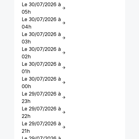
Le 30/07/2026 à
05h
Le 30/07/2026 à
04h
Le 30/07/2026 à
03h
Le 30/07/2026 à
02h
Le 30/07/2026 à
01h
Le 30/07/2026 à
00h
Le 29/07/2026 à
23h
Le 29/07/2026 à
22h
Le 29/07/2026 à
21h
Le 29/07/2026 à