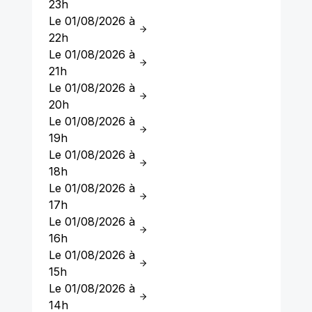
23h
Le 01/08/2026 à
22h
Le 01/08/2026 à
21h
Le 01/08/2026 à
20h
Le 01/08/2026 à
19h
Le 01/08/2026 à
18h
Le 01/08/2026 à
17h
Le 01/08/2026 à
16h
Le 01/08/2026 à
15h
Le 01/08/2026 à
14h