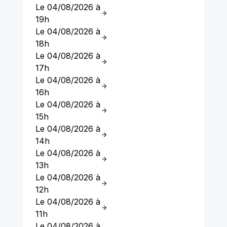
Le 04/08/2026 à
19h
Le 04/08/2026 à
18h
Le 04/08/2026 à
17h
Le 04/08/2026 à
16h
Le 04/08/2026 à
15h
Le 04/08/2026 à
14h
Le 04/08/2026 à
13h
Le 04/08/2026 à
12h
Le 04/08/2026 à
11h
Le 04/08/2026 à