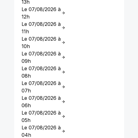
13h
Le 07/08/2026 à
12h
Le 07/08/2026 à
11h
Le 07/08/2026 à
10h
Le 07/08/2026 à
09h
Le 07/08/2026 à
08h
Le 07/08/2026 à
07h
Le 07/08/2026 à
06h
Le 07/08/2026 à
05h
Le 07/08/2026 à
04h