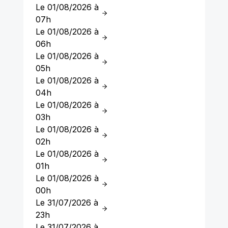
Le 01/08/2026 à
07h
Le 01/08/2026 à
06h
Le 01/08/2026 à
05h
Le 01/08/2026 à
04h
Le 01/08/2026 à
03h
Le 01/08/2026 à
02h
Le 01/08/2026 à
01h
Le 01/08/2026 à
00h
Le 31/07/2026 à
23h
Le 31/07/2026 à