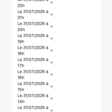
22h
Le 31/07/2026 à
21h
Le 31/07/2026 à
20h
Le 31/07/2026 à
19h
Le 31/07/2026 à
18h
Le 31/07/2026 à
17h
Le 31/07/2026 à
16h
Le 31/07/2026 à
15h
Le 31/07/2026 à
14h
Le 31/07/2026 à