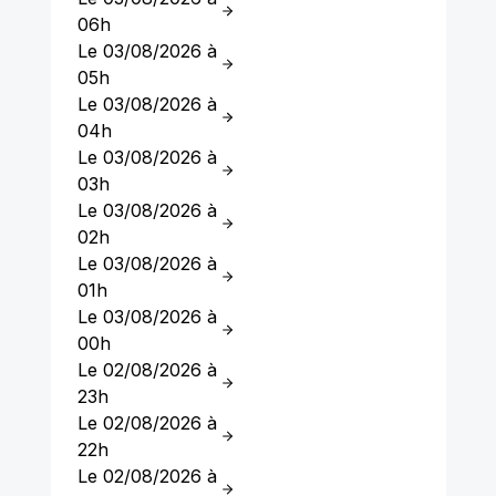
06h
Le 03/08/2026 à
05h
Le 03/08/2026 à
04h
Le 03/08/2026 à
03h
Le 03/08/2026 à
02h
Le 03/08/2026 à
01h
Le 03/08/2026 à
00h
Le 02/08/2026 à
23h
Le 02/08/2026 à
22h
Le 02/08/2026 à