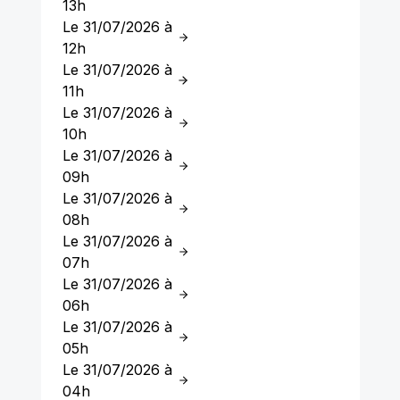
13h
Le 31/07/2026 à
12h
Le 31/07/2026 à
11h
Le 31/07/2026 à
10h
Le 31/07/2026 à
09h
Le 31/07/2026 à
08h
Le 31/07/2026 à
07h
Le 31/07/2026 à
06h
Le 31/07/2026 à
05h
Le 31/07/2026 à
04h