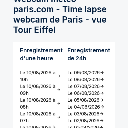
paris.com - Time lapse
webcam de Paris - vue
Tour Eiffel
Enregistrement
Enregistrement
d'une heure
de 24h
Le 10/08/2026 à
Le 09/08/2026
10h
Le 08/08/2026
Le 10/08/2026 à
Le 07/08/2026
09h
Le 06/08/2026
Le 10/08/2026 à
Le 05/08/2026
08h
Le 04/08/2026
Le 10/08/2026 à
Le 03/08/2026
07h
Le 02/08/2026
Le 10/08/2026 à
Le 01/08/2026