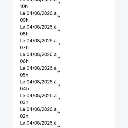
10h
Le 04/08/2026 à
09h
Le 04/08/2026 à
08h
Le 04/08/2026 à
07h
Le 04/08/2026 à
06h
Le 04/08/2026 à
05h
Le 04/08/2026 à
04h
Le 04/08/2026 à
03h
Le 04/08/2026 à
02h
Le 04/08/2026 à