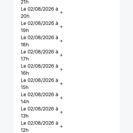
21h
Le 02/08/2026 à
20h
Le 02/08/2026 à
19h
Le 02/08/2026 à
18h
Le 02/08/2026 à
17h
Le 02/08/2026 à
16h
Le 02/08/2026 à
15h
Le 02/08/2026 à
14h
Le 02/08/2026 à
13h
Le 02/08/2026 à
12h