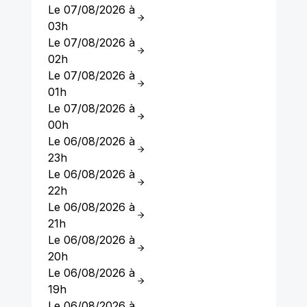
Le 07/08/2026 à
03h
Le 07/08/2026 à
02h
Le 07/08/2026 à
01h
Le 07/08/2026 à
00h
Le 06/08/2026 à
23h
Le 06/08/2026 à
22h
Le 06/08/2026 à
21h
Le 06/08/2026 à
20h
Le 06/08/2026 à
19h
Le 06/08/2026 à