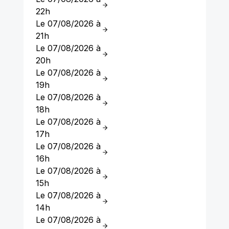
22h
Le 07/08/2026 à
21h
Le 07/08/2026 à
20h
Le 07/08/2026 à
19h
Le 07/08/2026 à
18h
Le 07/08/2026 à
17h
Le 07/08/2026 à
16h
Le 07/08/2026 à
15h
Le 07/08/2026 à
14h
Le 07/08/2026 à