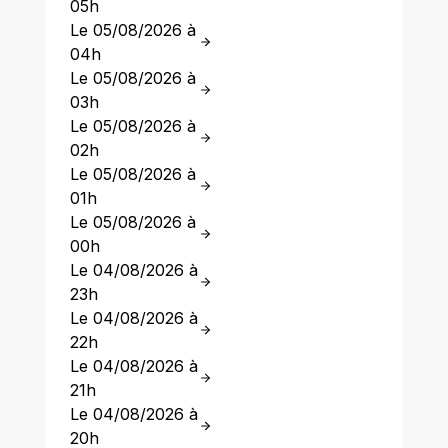
05h
Le 05/08/2026 à
04h
Le 05/08/2026 à
03h
Le 05/08/2026 à
02h
Le 05/08/2026 à
01h
Le 05/08/2026 à
00h
Le 04/08/2026 à
23h
Le 04/08/2026 à
22h
Le 04/08/2026 à
21h
Le 04/08/2026 à
20h