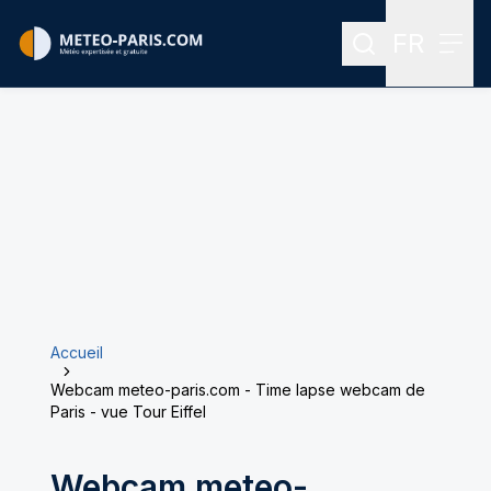
FR
Rechercher
Menu
Menu des
Accueil
Webcam meteo-paris.com - Time lapse webcam de
Paris - vue Tour Eiffel
Webcam meteo-