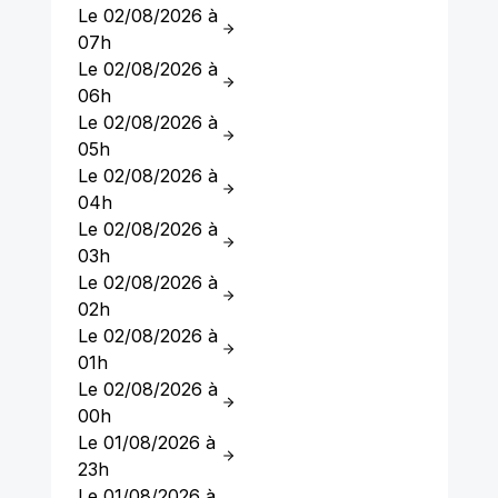
Le 02/08/2026 à
07h
Le 02/08/2026 à
06h
Le 02/08/2026 à
05h
Le 02/08/2026 à
04h
Le 02/08/2026 à
03h
Le 02/08/2026 à
02h
Le 02/08/2026 à
01h
Le 02/08/2026 à
00h
Le 01/08/2026 à
23h
Le 01/08/2026 à