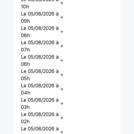
10h
Le 05/08/2026 à
09h
Le 05/08/2026 à
08h
Le 05/08/2026 à
07h
Le 05/08/2026 à
06h
Le 05/08/2026 à
05h
Le 05/08/2026 à
04h
Le 05/08/2026 à
03h
Le 05/08/2026 à
02h
Le 05/08/2026 à