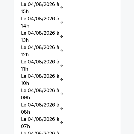
Le 04/08/2026 à
15h
Le 04/08/2026 à
14h
Le 04/08/2026 à
13h
Le 04/08/2026 à
12h
Le 04/08/2026 à
11h
Le 04/08/2026 à
10h
Le 04/08/2026 à
09h
Le 04/08/2026 à
08h
Le 04/08/2026 à
07h
Le 04/08/2026 à