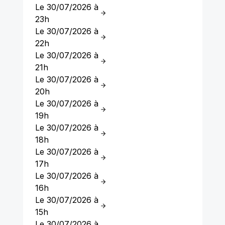
Le 30/07/2026 à
23h
Le 30/07/2026 à
22h
Le 30/07/2026 à
21h
Le 30/07/2026 à
20h
Le 30/07/2026 à
19h
Le 30/07/2026 à
18h
Le 30/07/2026 à
17h
Le 30/07/2026 à
16h
Le 30/07/2026 à
15h
Le 30/07/2026 à