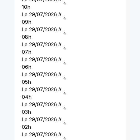
10h
Le 29/07/2026 à
09h
Le 29/07/2026 à
08h
Le 29/07/2026 à
07h
Le 29/07/2026 à
06h
Le 29/07/2026 à
05h
Le 29/07/2026 à
04h
Le 29/07/2026 à
03h
Le 29/07/2026 à
02h
Le 29/07/2026 à