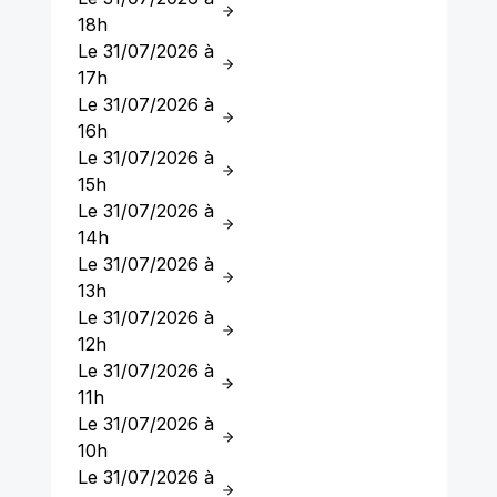
18h
Le 31/07/2026 à
17h
Le 31/07/2026 à
16h
Le 31/07/2026 à
15h
Le 31/07/2026 à
14h
Le 31/07/2026 à
13h
Le 31/07/2026 à
12h
Le 31/07/2026 à
11h
Le 31/07/2026 à
10h
Le 31/07/2026 à