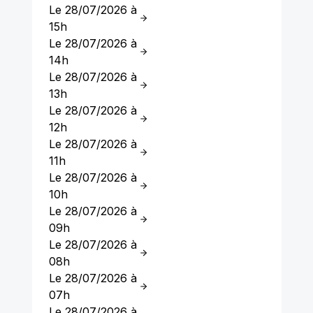
Le 28/07/2026 à
15h
Le 28/07/2026 à
14h
Le 28/07/2026 à
13h
Le 28/07/2026 à
12h
Le 28/07/2026 à
11h
Le 28/07/2026 à
10h
Le 28/07/2026 à
09h
Le 28/07/2026 à
08h
Le 28/07/2026 à
07h
Le 28/07/2026 à