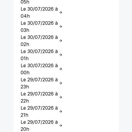
05h
Le 30/07/2026 à
04h
Le 30/07/2026 à
03h
Le 30/07/2026 à
02h
Le 30/07/2026 à
01h
Le 30/07/2026 à
00h
Le 29/07/2026 à
23h
Le 29/07/2026 à
22h
Le 29/07/2026 à
21h
Le 29/07/2026 à
20h