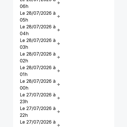
06h
Le 28/07/2026 à
05h
Le 28/07/2026 à
04h
Le 28/07/2026 à
03h
Le 28/07/2026 à
02h
Le 28/07/2026 à
01h
Le 28/07/2026 à
00h
Le 27/07/2026 à
23h
Le 27/07/2026 à
22h
Le 27/07/2026 à