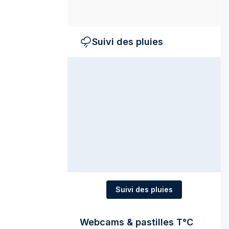
Suivi des pluies
Suivi des pluies
Webcams & pastilles T°C