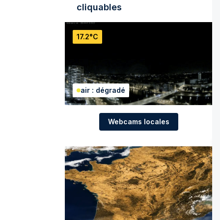
cliquables
17.2°C
air : dégradé
Webcams locales