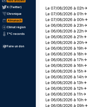
Nos articles
X (Twitter)
Le 07/08/2026 à 02h
Le 07/08/2026 à 01h
Chronique
Le 07/08/2026 à 00h
Almanach
Le 06/08/2026 à 23h
Climat région
Le 06/08/2026 à 22h
T°C records
Le 06/08/2026 à 21h
Le 06/08/2026 à 20h
Faire un don
Le 06/08/2026 à 19h
Le 06/08/2026 à 18h
Le 06/08/2026 à 17h
Le 06/08/2026 à 16h
Le 06/08/2026 à 15h
Le 06/08/2026 à 14h
Le 06/08/2026 à 13h
Le 06/08/2026 à 12h
Le 06/08/2026 à 11h
Le 06/08/2026 à 10h
Le 06/08/2026 à 09h