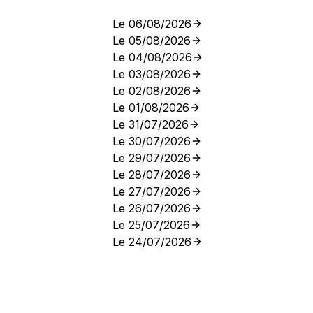
Le 06/08/2026
Le 05/08/2026
Le 04/08/2026
Le 03/08/2026
Le 02/08/2026
Le 01/08/2026
Le 31/07/2026
Le 30/07/2026
Le 29/07/2026
Le 28/07/2026
Le 27/07/2026
Le 26/07/2026
Le 25/07/2026
Le 24/07/2026