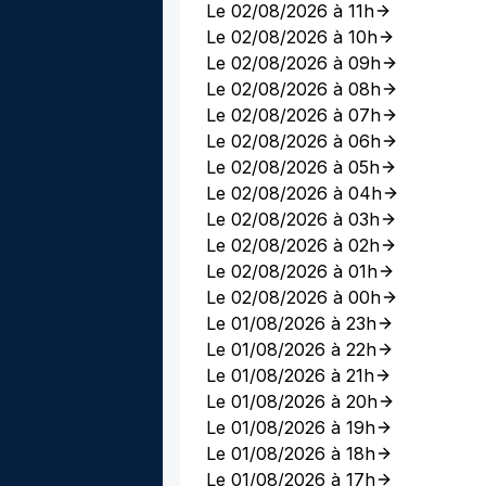
Le 02/08/2026 à 11h
Le 02/08/2026 à 10h
Le 02/08/2026 à 09h
Le 02/08/2026 à 08h
Le 02/08/2026 à 07h
Le 02/08/2026 à 06h
Le 02/08/2026 à 05h
Le 02/08/2026 à 04h
Le 02/08/2026 à 03h
Le 02/08/2026 à 02h
Le 02/08/2026 à 01h
Le 02/08/2026 à 00h
Le 01/08/2026 à 23h
Le 01/08/2026 à 22h
Le 01/08/2026 à 21h
Le 01/08/2026 à 20h
Le 01/08/2026 à 19h
Le 01/08/2026 à 18h
Le 01/08/2026 à 17h