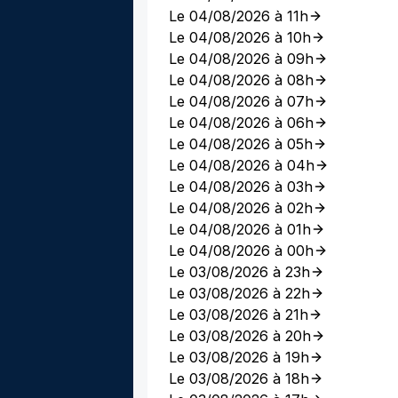
Le 04/08/2026 à 11h
Le 04/08/2026 à 10h
Le 04/08/2026 à 09h
Le 04/08/2026 à 08h
Le 04/08/2026 à 07h
Le 04/08/2026 à 06h
Le 04/08/2026 à 05h
Le 04/08/2026 à 04h
Le 04/08/2026 à 03h
Le 04/08/2026 à 02h
Le 04/08/2026 à 01h
Le 04/08/2026 à 00h
Le 03/08/2026 à 23h
Le 03/08/2026 à 22h
Le 03/08/2026 à 21h
Le 03/08/2026 à 20h
Le 03/08/2026 à 19h
Le 03/08/2026 à 18h