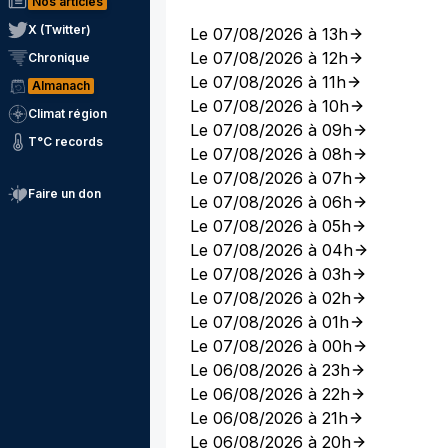
Nos articles
X (Twitter)
Le 07/08/2026 à 13h
Le 07/08/2026 à 12h
Chronique
Le 07/08/2026 à 11h
Almanach
Le 07/08/2026 à 10h
Climat région
Le 07/08/2026 à 09h
T°C records
Le 07/08/2026 à 08h
Le 07/08/2026 à 07h
Faire un don
Le 07/08/2026 à 06h
Le 07/08/2026 à 05h
Le 07/08/2026 à 04h
Le 07/08/2026 à 03h
Le 07/08/2026 à 02h
Le 07/08/2026 à 01h
Le 07/08/2026 à 00h
Le 06/08/2026 à 23h
Le 06/08/2026 à 22h
Le 06/08/2026 à 21h
Le 06/08/2026 à 20h