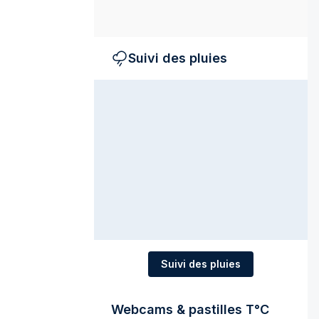
Suivi des pluies
Suivi des pluies
Webcams & pastilles T°C