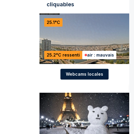
cliquables
25.1°C
25.2°C ressenti
air : mauvais
Webcams locales