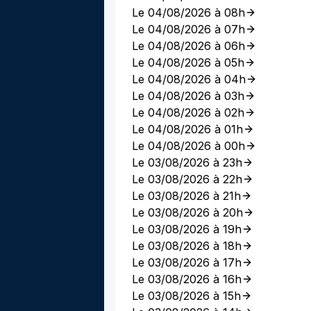
Le 04/08/2026 à 08h
Le 04/08/2026 à 07h
Le 04/08/2026 à 06h
Le 04/08/2026 à 05h
Le 04/08/2026 à 04h
Le 04/08/2026 à 03h
Le 04/08/2026 à 02h
Le 04/08/2026 à 01h
Le 04/08/2026 à 00h
Le 03/08/2026 à 23h
Le 03/08/2026 à 22h
Le 03/08/2026 à 21h
Le 03/08/2026 à 20h
Le 03/08/2026 à 19h
Le 03/08/2026 à 18h
Le 03/08/2026 à 17h
Le 03/08/2026 à 16h
Le 03/08/2026 à 15h