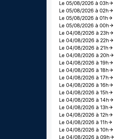
Le 05/08/2026 à 03h
Le 05/08/2026 à 02h
Le 05/08/2026 à 01h
Le 05/08/2026 à 00h
Le 04/08/2026 à 23h
Le 04/08/2026 à 22h
Le 04/08/2026 à 21h
Le 04/08/2026 à 20h
Le 04/08/2026 à 19h
Le 04/08/2026 à 18h
Le 04/08/2026 à 17h
Le 04/08/2026 à 16h
Le 04/08/2026 à 15h
Le 04/08/2026 à 14h
Le 04/08/2026 à 13h
Le 04/08/2026 à 12h
Le 04/08/2026 à 11h
Le 04/08/2026 à 10h
Le 04/08/2026 à 09h