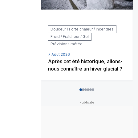
Douceur / Forte chaleur / Incendies
Froid / Fraîcheur / Gel
Prévisions météo
7 Août 2026
Après cet été historique, allons-
nous connaître un hiver glacial ?
0
1
2
3
4
5