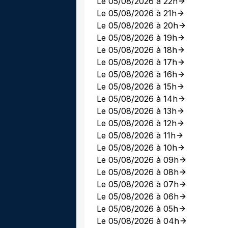
Le 05/08/2026 à 22h
Le 05/08/2026 à 21h
Le 05/08/2026 à 20h
Le 05/08/2026 à 19h
Le 05/08/2026 à 18h
Le 05/08/2026 à 17h
Le 05/08/2026 à 16h
Le 05/08/2026 à 15h
Le 05/08/2026 à 14h
Le 05/08/2026 à 13h
Le 05/08/2026 à 12h
Le 05/08/2026 à 11h
Le 05/08/2026 à 10h
Le 05/08/2026 à 09h
Le 05/08/2026 à 08h
Le 05/08/2026 à 07h
Le 05/08/2026 à 06h
Le 05/08/2026 à 05h
Le 05/08/2026 à 04h