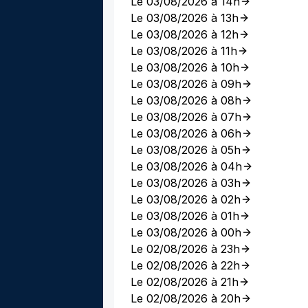
Le 03/08/2026 à 14h
Le 03/08/2026 à 13h
Le 03/08/2026 à 12h
Le 03/08/2026 à 11h
Le 03/08/2026 à 10h
Le 03/08/2026 à 09h
Le 03/08/2026 à 08h
Le 03/08/2026 à 07h
Le 03/08/2026 à 06h
Le 03/08/2026 à 05h
Le 03/08/2026 à 04h
Le 03/08/2026 à 03h
Le 03/08/2026 à 02h
Le 03/08/2026 à 01h
Le 03/08/2026 à 00h
Le 02/08/2026 à 23h
Le 02/08/2026 à 22h
Le 02/08/2026 à 21h
Le 02/08/2026 à 20h