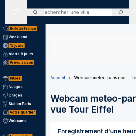
Rechercher
Menu secondaire
Bulletin France
Week-end
15 jours
Alerte 8 jours
Prévi. saison
Accueil
Webcam meteo-paris.com - Tim
Pluies
Nuages
Orages
Webcam meteo-pari
Station Paris
vue Tour Eiffel
Votre quartier
Webcams
Enregistrement d'une heu