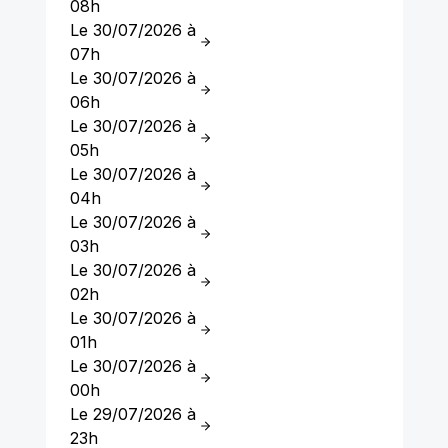
08h
Le 30/07/2026 à
07h
Le 30/07/2026 à
06h
Le 30/07/2026 à
05h
Le 30/07/2026 à
04h
Le 30/07/2026 à
03h
Le 30/07/2026 à
02h
Le 30/07/2026 à
01h
Le 30/07/2026 à
00h
Le 29/07/2026 à
23h