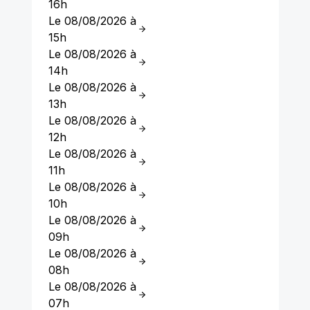
16h
Le 08/08/2026 à
15h
Le 08/08/2026 à
14h
Le 08/08/2026 à
13h
Le 08/08/2026 à
12h
Le 08/08/2026 à
11h
Le 08/08/2026 à
10h
Le 08/08/2026 à
09h
Le 08/08/2026 à
08h
Le 08/08/2026 à
07h