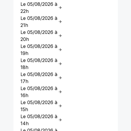
Le 05/08/2026 à
22h
Le 05/08/2026 à
21h
Le 05/08/2026 à
20h
Le 05/08/2026 à
19h
Le 05/08/2026 à
18h
Le 05/08/2026 à
17h
Le 05/08/2026 à
16h
Le 05/08/2026 à
15h
Le 05/08/2026 à
14h
Le 05/08/2026 à