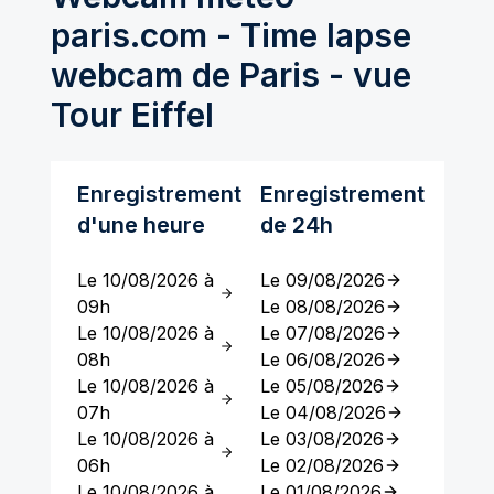
paris.com - Time lapse
webcam de Paris - vue
Tour Eiffel
Enregistrement
Enregistrement
d'une heure
de 24h
Le 10/08/2026 à
Le 09/08/2026
09h
Le 08/08/2026
Le 10/08/2026 à
Le 07/08/2026
08h
Le 06/08/2026
Le 10/08/2026 à
Le 05/08/2026
07h
Le 04/08/2026
Le 10/08/2026 à
Le 03/08/2026
06h
Le 02/08/2026
Le 10/08/2026 à
Le 01/08/2026