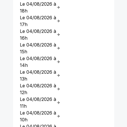
Le 04/08/2026 à
18h
Le 04/08/2026 à
17h
Le 04/08/2026 à
16h
Le 04/08/2026 à
15h
Le 04/08/2026 à
14h
Le 04/08/2026 à
13h
Le 04/08/2026 à
12h
Le 04/08/2026 à
11h
Le 04/08/2026 à
10h
Le 04/08/2026 à