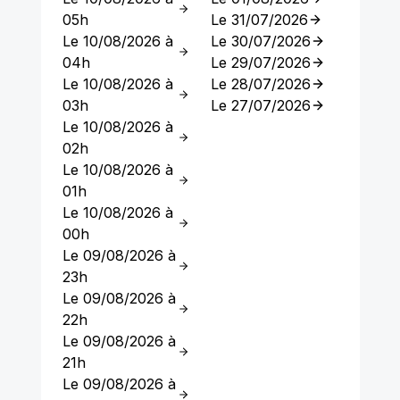
05h
Le 31/07/2026
Le 10/08/2026 à
Le 30/07/2026
04h
Le 29/07/2026
Le 10/08/2026 à
Le 28/07/2026
03h
Le 27/07/2026
Le 10/08/2026 à
02h
Le 10/08/2026 à
01h
Le 10/08/2026 à
00h
Le 09/08/2026 à
23h
Le 09/08/2026 à
22h
Le 09/08/2026 à
21h
Le 09/08/2026 à