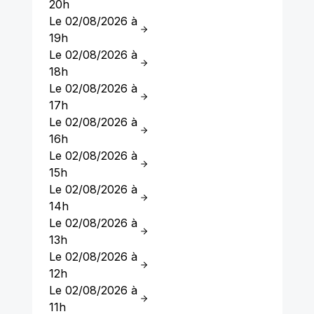
20h
Le 02/08/2026 à
19h
Le 02/08/2026 à
18h
Le 02/08/2026 à
17h
Le 02/08/2026 à
16h
Le 02/08/2026 à
15h
Le 02/08/2026 à
14h
Le 02/08/2026 à
13h
Le 02/08/2026 à
12h
Le 02/08/2026 à
11h