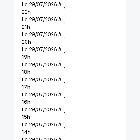
Le 29/07/2026 à
22h
Le 29/07/2026 à
21h
Le 29/07/2026 à
20h
Le 29/07/2026 à
19h
Le 29/07/2026 à
18h
Le 29/07/2026 à
17h
Le 29/07/2026 à
16h
Le 29/07/2026 à
15h
Le 29/07/2026 à
14h
Le 29/07/2026 à