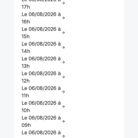
17h
Le 06/08/2026 à
16h
Le 06/08/2026 à
15h
Le 06/08/2026 à
14h
Le 06/08/2026 à
13h
Le 06/08/2026 à
12h
Le 06/08/2026 à
11h
Le 06/08/2026 à
10h
Le 06/08/2026 à
09h
Le 06/08/2026 à