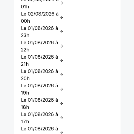
01h
Le 02/08/2026 à
00h
Le 01/08/2026 à
23h
Le 01/08/2026 à
22h
Le 01/08/2026 à
21h
Le 01/08/2026 à
20h
Le 01/08/2026 à
19h
Le 01/08/2026 à
18h
Le 01/08/2026 à
17h
Le 01/08/2026 à