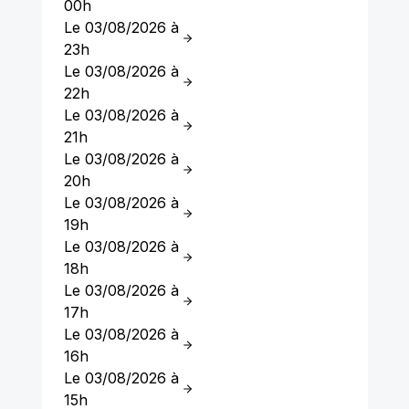
00h
Le 03/08/2026 à
23h
Le 03/08/2026 à
22h
Le 03/08/2026 à
21h
Le 03/08/2026 à
20h
Le 03/08/2026 à
19h
Le 03/08/2026 à
18h
Le 03/08/2026 à
17h
Le 03/08/2026 à
16h
Le 03/08/2026 à
15h