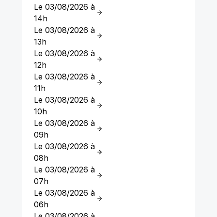
Le 03/08/2026 à
14h
Le 03/08/2026 à
13h
Le 03/08/2026 à
12h
Le 03/08/2026 à
11h
Le 03/08/2026 à
10h
Le 03/08/2026 à
09h
Le 03/08/2026 à
08h
Le 03/08/2026 à
07h
Le 03/08/2026 à
06h
Le 03/08/2026 à