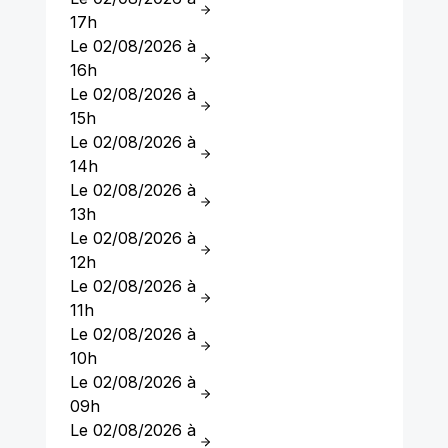
17h
Le 02/08/2026 à
16h
Le 02/08/2026 à
15h
Le 02/08/2026 à
14h
Le 02/08/2026 à
13h
Le 02/08/2026 à
12h
Le 02/08/2026 à
11h
Le 02/08/2026 à
10h
Le 02/08/2026 à
09h
Le 02/08/2026 à