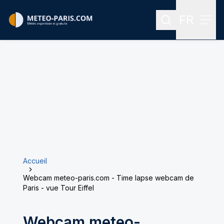
FR
Rechercher
Menu
Menu des
Accueil
Webcam meteo-paris.com - Time lapse webcam de
Paris - vue Tour Eiffel
Webcam meteo-