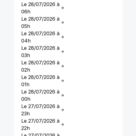
Le 28/07/2026 à
06h
Le 28/07/2026 à
05h
Le 28/07/2026 à
04h
Le 28/07/2026 à
03h
Le 28/07/2026 à
02h
Le 28/07/2026 à
01h
Le 28/07/2026 à
00h
Le 27/07/2026 à
23h
Le 27/07/2026 à
22h
Le 27/07/2026 à