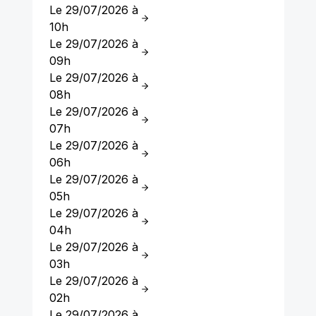
Le 29/07/2026 à
10h
Le 29/07/2026 à
09h
Le 29/07/2026 à
08h
Le 29/07/2026 à
07h
Le 29/07/2026 à
06h
Le 29/07/2026 à
05h
Le 29/07/2026 à
04h
Le 29/07/2026 à
03h
Le 29/07/2026 à
02h
Le 29/07/2026 à