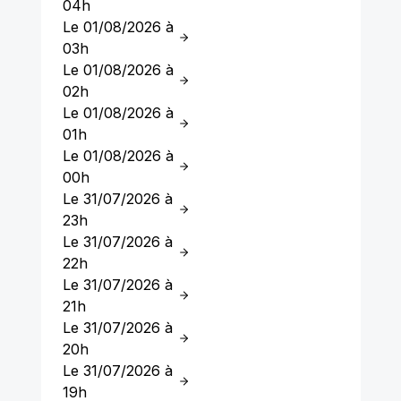
04h
Le 01/08/2026 à
03h
Le 01/08/2026 à
02h
Le 01/08/2026 à
01h
Le 01/08/2026 à
00h
Le 31/07/2026 à
23h
Le 31/07/2026 à
22h
Le 31/07/2026 à
21h
Le 31/07/2026 à
20h
Le 31/07/2026 à
19h