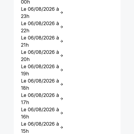
00h
Le 06/08/2026 à
23h
Le 06/08/2026 à
22h
Le 06/08/2026 à
21h
Le 06/08/2026 à
20h
Le 06/08/2026 à
19h
Le 06/08/2026 à
18h
Le 06/08/2026 à
17h
Le 06/08/2026 à
16h
Le 06/08/2026 à
15h