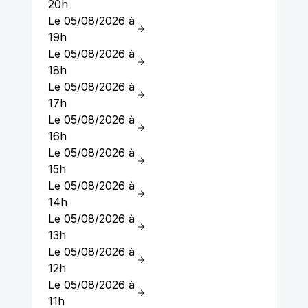
20h
Le 05/08/2026 à
19h
Le 05/08/2026 à
18h
Le 05/08/2026 à
17h
Le 05/08/2026 à
16h
Le 05/08/2026 à
15h
Le 05/08/2026 à
14h
Le 05/08/2026 à
13h
Le 05/08/2026 à
12h
Le 05/08/2026 à
11h