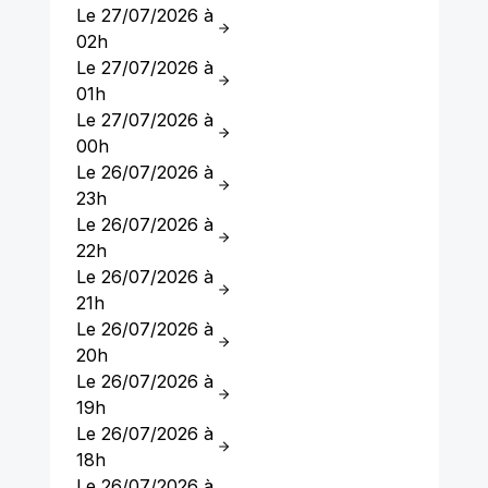
Le 27/07/2026 à
02h
Le 27/07/2026 à
01h
Le 27/07/2026 à
00h
Le 26/07/2026 à
23h
Le 26/07/2026 à
22h
Le 26/07/2026 à
21h
Le 26/07/2026 à
20h
Le 26/07/2026 à
19h
Le 26/07/2026 à
18h
Le 26/07/2026 à