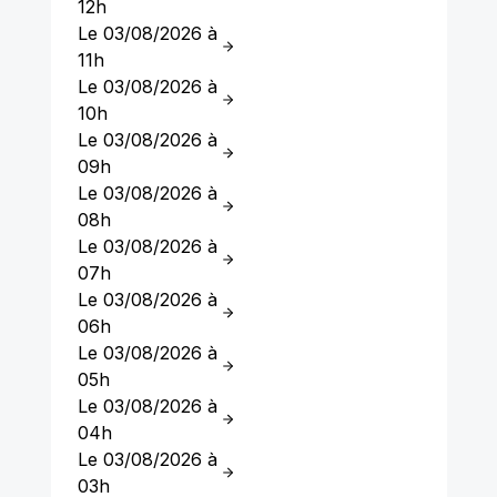
12h
Le 03/08/2026 à
11h
Le 03/08/2026 à
10h
Le 03/08/2026 à
09h
Le 03/08/2026 à
08h
Le 03/08/2026 à
07h
Le 03/08/2026 à
06h
Le 03/08/2026 à
05h
Le 03/08/2026 à
04h
Le 03/08/2026 à
03h