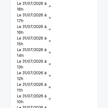
Le 31/07/2026 à
18h
Le 31/07/2026 à
17h
Le 31/07/2026 à
16h
Le 31/07/2026 à
15h
Le 31/07/2026 à
14h
Le 31/07/2026 à
13h
Le 31/07/2026 à
12h
Le 31/07/2026 à
11h
Le 31/07/2026 à
10h
Le 31/07/2026 à