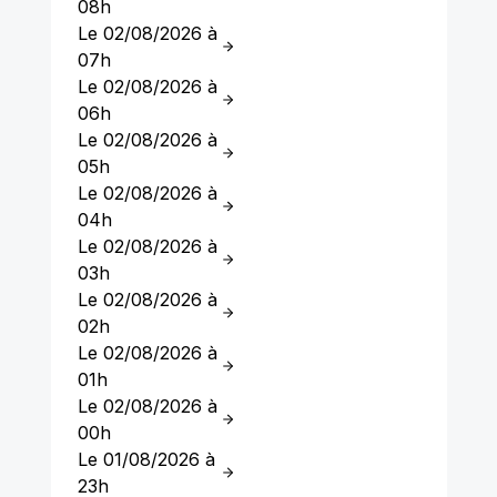
08h
Le 02/08/2026 à
07h
Le 02/08/2026 à
06h
Le 02/08/2026 à
05h
Le 02/08/2026 à
04h
Le 02/08/2026 à
03h
Le 02/08/2026 à
02h
Le 02/08/2026 à
01h
Le 02/08/2026 à
00h
Le 01/08/2026 à
23h