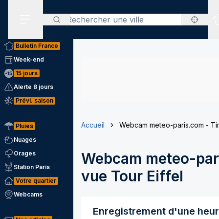
Rechercher
Menu secondaire
Bulletin France
Week-end
15 jours
Alerte 8 jours
Prévi. saison
Accueil
Webcam meteo-paris.com - Tim
Pluies
Nuages
Orages
Webcam meteo-pari
Station Paris
vue Tour Eiffel
Votre quartier
Webcams
Enregistrement d'une heu