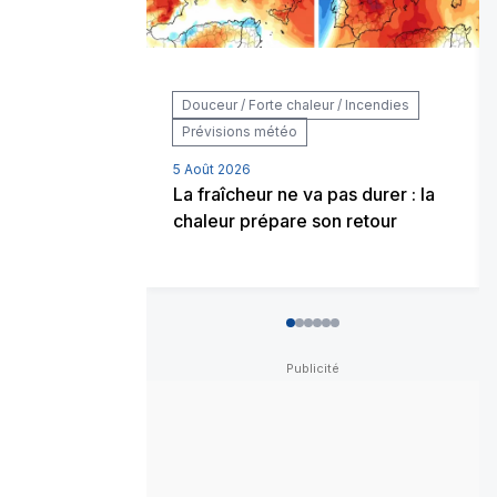
Douceur / Forte chaleur / Incendies
Prévisions météo
5 Août 2026
La fraîcheur ne va pas durer : la
chaleur prépare son retour
0
1
2
3
4
5