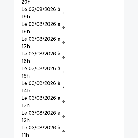
20h
Le 03/08/2026 à
19h
Le 03/08/2026 à
18h
Le 03/08/2026 à
17h
Le 03/08/2026 à
16h
Le 03/08/2026 à
15h
Le 03/08/2026 à
14h
Le 03/08/2026 à
13h
Le 03/08/2026 à
12h
Le 03/08/2026 à
11h