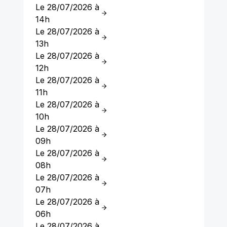
Le 28/07/2026 à
14h
Le 28/07/2026 à
13h
Le 28/07/2026 à
12h
Le 28/07/2026 à
11h
Le 28/07/2026 à
10h
Le 28/07/2026 à
09h
Le 28/07/2026 à
08h
Le 28/07/2026 à
07h
Le 28/07/2026 à
06h
Le 28/07/2026 à