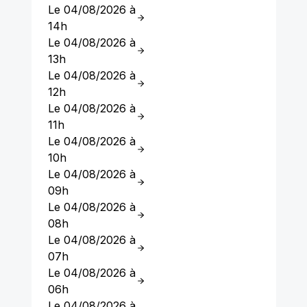
Le 04/08/2026 à
14h
Le 04/08/2026 à
13h
Le 04/08/2026 à
12h
Le 04/08/2026 à
11h
Le 04/08/2026 à
10h
Le 04/08/2026 à
09h
Le 04/08/2026 à
08h
Le 04/08/2026 à
07h
Le 04/08/2026 à
06h
Le 04/08/2026 à