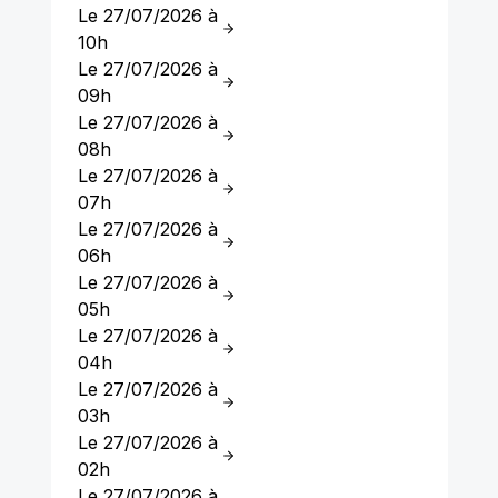
Le 27/07/2026 à
10h
Le 27/07/2026 à
09h
Le 27/07/2026 à
08h
Le 27/07/2026 à
07h
Le 27/07/2026 à
06h
Le 27/07/2026 à
05h
Le 27/07/2026 à
04h
Le 27/07/2026 à
03h
Le 27/07/2026 à
02h
Le 27/07/2026 à