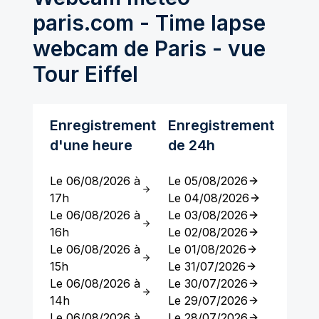
paris.com - Time lapse
webcam de Paris - vue
Tour Eiffel
Enregistrement
Enregistrement
d'une heure
de 24h
Le 06/08/2026 à
Le 05/08/2026
17h
Le 04/08/2026
Le 06/08/2026 à
Le 03/08/2026
16h
Le 02/08/2026
Le 06/08/2026 à
Le 01/08/2026
15h
Le 31/07/2026
Le 06/08/2026 à
Le 30/07/2026
14h
Le 29/07/2026
Le 06/08/2026 à
Le 28/07/2026