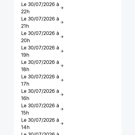
Le 30/07/2026 à
22h
Le 30/07/2026 à
21h
Le 30/07/2026 à
20h
Le 30/07/2026 à
19h
Le 30/07/2026 à
18h
Le 30/07/2026 à
17h
Le 30/07/2026 à
16h
Le 30/07/2026 à
15h
Le 30/07/2026 à
14h
Le 30/07/2026 à