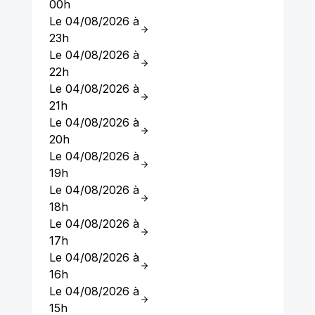
00h
Le 04/08/2026 à
23h
Le 04/08/2026 à
22h
Le 04/08/2026 à
21h
Le 04/08/2026 à
20h
Le 04/08/2026 à
19h
Le 04/08/2026 à
18h
Le 04/08/2026 à
17h
Le 04/08/2026 à
16h
Le 04/08/2026 à
15h