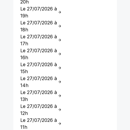
20h
Le 27/07/2026 à
19h
Le 27/07/2026 à
18h
Le 27/07/2026 à
17h
Le 27/07/2026 à
16h
Le 27/07/2026 à
15h
Le 27/07/2026 à
14h
Le 27/07/2026 à
13h
Le 27/07/2026 à
12h
Le 27/07/2026 à
11h