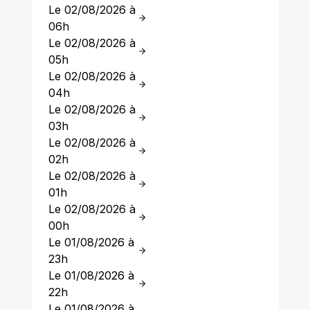
Le 02/08/2026 à
06h
Le 02/08/2026 à
05h
Le 02/08/2026 à
04h
Le 02/08/2026 à
03h
Le 02/08/2026 à
02h
Le 02/08/2026 à
01h
Le 02/08/2026 à
00h
Le 01/08/2026 à
23h
Le 01/08/2026 à
22h
Le 01/08/2026 à