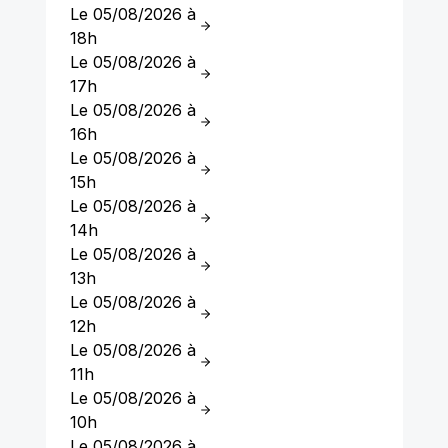
Le 05/08/2026 à
18h
Le 05/08/2026 à
17h
Le 05/08/2026 à
16h
Le 05/08/2026 à
15h
Le 05/08/2026 à
14h
Le 05/08/2026 à
13h
Le 05/08/2026 à
12h
Le 05/08/2026 à
11h
Le 05/08/2026 à
10h
Le 05/08/2026 à