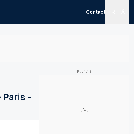
FR
Contact
Menu
Menu des
Paris -