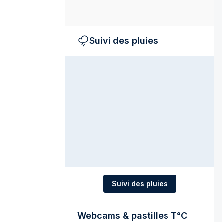
Suivi des pluies
Suivi des pluies
Webcams & pastilles T°C