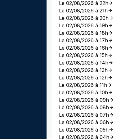
Le 02/08/2026 à 22h
Le 02/08/2026 à 21h
Le 02/08/2026 à 20h
Le 02/08/2026 à 19h
Le 02/08/2026 à 18h
Le 02/08/2026 à 17h
Le 02/08/2026 à 16h
Le 02/08/2026 à 15h
Le 02/08/2026 à 14h
Le 02/08/2026 à 13h
Le 02/08/2026 à 12h
Le 02/08/2026 à 11h
Le 02/08/2026 à 10h
Le 02/08/2026 à 09h
Le 02/08/2026 à 08h
Le 02/08/2026 à 07h
Le 02/08/2026 à 06h
Le 02/08/2026 à 05h
Le 02/08/2026 à 04h