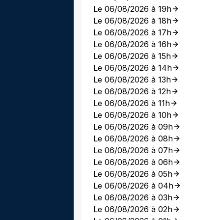
Le 06/08/2026 à 19h
Le 06/08/2026 à 18h
Le 06/08/2026 à 17h
Le 06/08/2026 à 16h
Le 06/08/2026 à 15h
Le 06/08/2026 à 14h
Le 06/08/2026 à 13h
Le 06/08/2026 à 12h
Le 06/08/2026 à 11h
Le 06/08/2026 à 10h
Le 06/08/2026 à 09h
Le 06/08/2026 à 08h
Le 06/08/2026 à 07h
Le 06/08/2026 à 06h
Le 06/08/2026 à 05h
Le 06/08/2026 à 04h
Le 06/08/2026 à 03h
Le 06/08/2026 à 02h