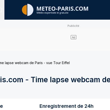
Sites expertisés
e lapse webcam de Paris - vue Tour Eiffel
s.com - Time lapse webcam de 
re
Enregistrement de 24h