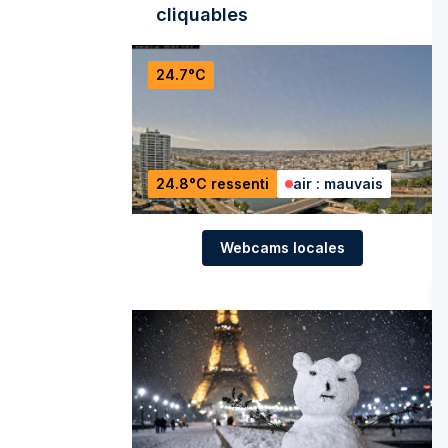
cliquables
24.7°C
24.8°C ressenti
air : mauvais
Webcams locales