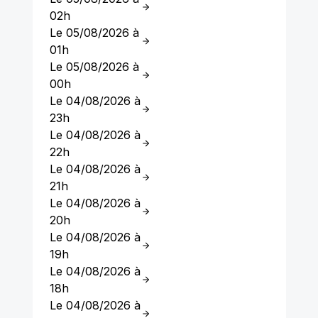
02h
Le 05/08/2026 à
01h
Le 05/08/2026 à
00h
Le 04/08/2026 à
23h
Le 04/08/2026 à
22h
Le 04/08/2026 à
21h
Le 04/08/2026 à
20h
Le 04/08/2026 à
19h
Le 04/08/2026 à
18h
Le 04/08/2026 à