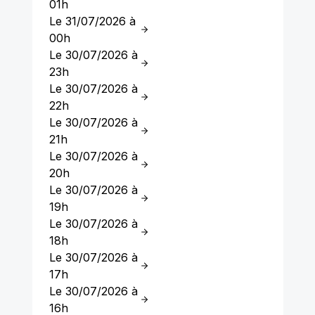
01h
Le 31/07/2026 à
00h
Le 30/07/2026 à
23h
Le 30/07/2026 à
22h
Le 30/07/2026 à
21h
Le 30/07/2026 à
20h
Le 30/07/2026 à
19h
Le 30/07/2026 à
18h
Le 30/07/2026 à
17h
Le 30/07/2026 à
16h