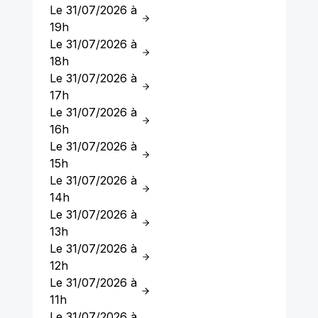
Le 31/07/2026 à
19h
Le 31/07/2026 à
18h
Le 31/07/2026 à
17h
Le 31/07/2026 à
16h
Le 31/07/2026 à
15h
Le 31/07/2026 à
14h
Le 31/07/2026 à
13h
Le 31/07/2026 à
12h
Le 31/07/2026 à
11h
Le 31/07/2026 à