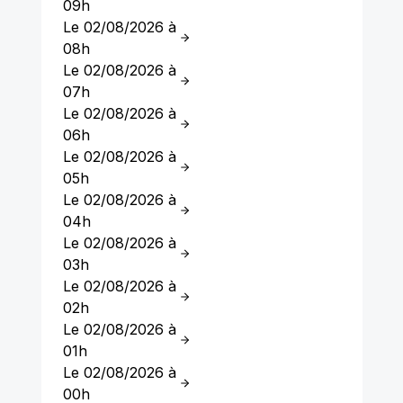
09h
Le 02/08/2026 à
08h
Le 02/08/2026 à
07h
Le 02/08/2026 à
06h
Le 02/08/2026 à
05h
Le 02/08/2026 à
04h
Le 02/08/2026 à
03h
Le 02/08/2026 à
02h
Le 02/08/2026 à
01h
Le 02/08/2026 à
00h