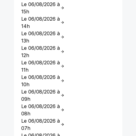
Le 06/08/2026 à
15h
Le 06/08/2026 à
14h
Le 06/08/2026 à
13h
Le 06/08/2026 à
12h
Le 06/08/2026 à
11h
Le 06/08/2026 à
10h
Le 06/08/2026 à
09h
Le 06/08/2026 à
08h
Le 06/08/2026 à
07h
Le 06/08/2026 à