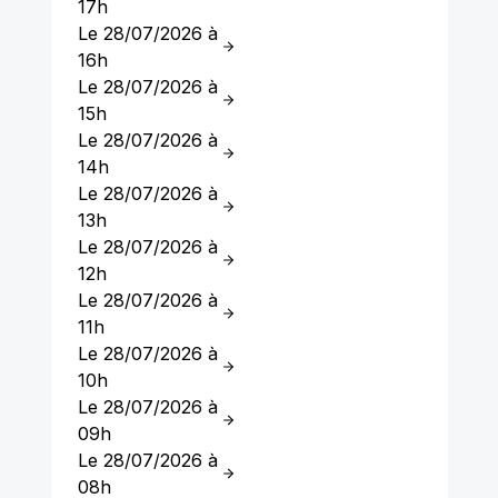
17h
Le 28/07/2026 à
16h
Le 28/07/2026 à
15h
Le 28/07/2026 à
14h
Le 28/07/2026 à
13h
Le 28/07/2026 à
12h
Le 28/07/2026 à
11h
Le 28/07/2026 à
10h
Le 28/07/2026 à
09h
Le 28/07/2026 à
08h