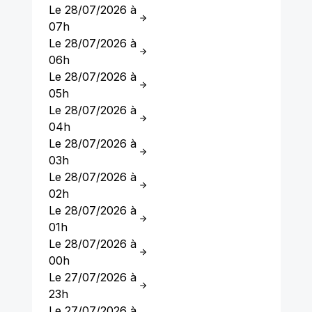
Le 28/07/2026 à
07h
Le 28/07/2026 à
06h
Le 28/07/2026 à
05h
Le 28/07/2026 à
04h
Le 28/07/2026 à
03h
Le 28/07/2026 à
02h
Le 28/07/2026 à
01h
Le 28/07/2026 à
00h
Le 27/07/2026 à
23h
Le 27/07/2026 à