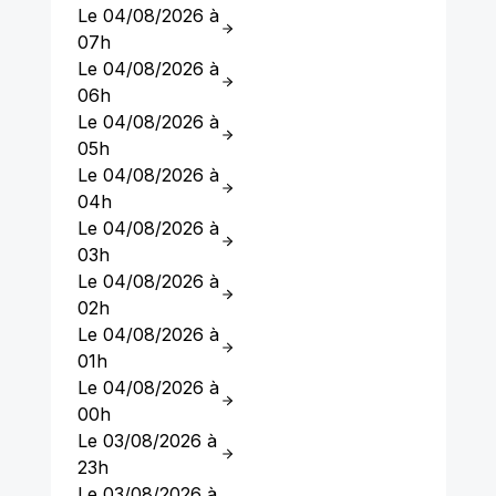
Le 04/08/2026 à
07h
Le 04/08/2026 à
06h
Le 04/08/2026 à
05h
Le 04/08/2026 à
04h
Le 04/08/2026 à
03h
Le 04/08/2026 à
02h
Le 04/08/2026 à
01h
Le 04/08/2026 à
00h
Le 03/08/2026 à
23h
Le 03/08/2026 à