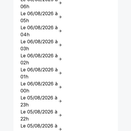
06h
Le 06/08/2026 à
05h
Le 06/08/2026 à
04h
Le 06/08/2026 à
03h
Le 06/08/2026 à
02h
Le 06/08/2026 à
01h
Le 06/08/2026 à
00h
Le 05/08/2026 à
23h
Le 05/08/2026 à
22h
Le 05/08/2026 à