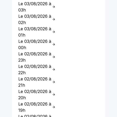
Le 03/08/2026 à
03h
Le 03/08/2026 à
02h
Le 03/08/2026 à
01h
Le 03/08/2026 à
00h
Le 02/08/2026 à
23h
Le 02/08/2026 à
22h
Le 02/08/2026 à
21h
Le 02/08/2026 à
20h
Le 02/08/2026 à
19h
Le 02/08/2026 à