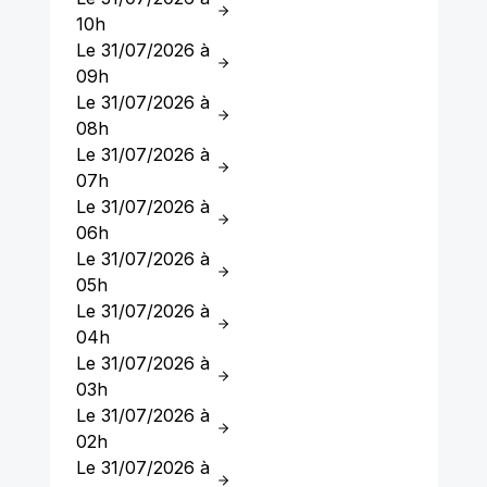
10h
Le 31/07/2026 à
09h
Le 31/07/2026 à
08h
Le 31/07/2026 à
07h
Le 31/07/2026 à
06h
Le 31/07/2026 à
05h
Le 31/07/2026 à
04h
Le 31/07/2026 à
03h
Le 31/07/2026 à
02h
Le 31/07/2026 à