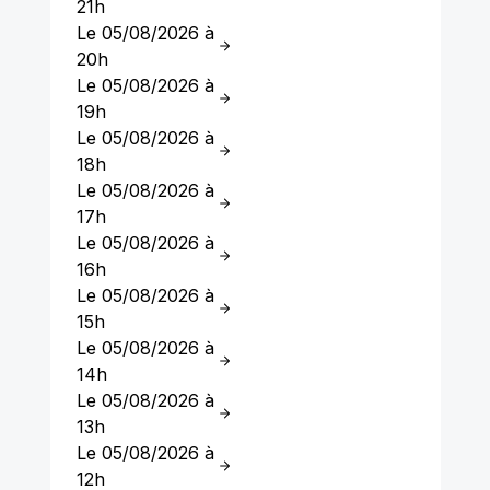
21h
Le 05/08/2026 à
20h
Le 05/08/2026 à
19h
Le 05/08/2026 à
18h
Le 05/08/2026 à
17h
Le 05/08/2026 à
16h
Le 05/08/2026 à
15h
Le 05/08/2026 à
14h
Le 05/08/2026 à
13h
Le 05/08/2026 à
12h