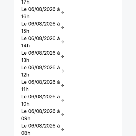
17h
Le 06/08/2026 à
16h
Le 06/08/2026 à
15h
Le 06/08/2026 à
14h
Le 06/08/2026 à
13h
Le 06/08/2026 à
12h
Le 06/08/2026 à
11h
Le 06/08/2026 à
10h
Le 06/08/2026 à
09h
Le 06/08/2026 à
08h