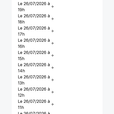
Le 26/07/2026 à
19h
Le 26/07/2026 à
18h
Le 26/07/2026 à
17h
Le 26/07/2026 à
16h
Le 26/07/2026 à
15h
Le 26/07/2026 à
14h
Le 26/07/2026 à
13h
Le 26/07/2026 à
12h
Le 26/07/2026 à
11h
Le 26/07/2026 à