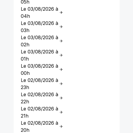
05h
Le 03/08/2026 à
04h
Le 03/08/2026 à
03h
Le 03/08/2026 à
02h
Le 03/08/2026 à
01h
Le 03/08/2026 à
00h
Le 02/08/2026 à
23h
Le 02/08/2026 à
22h
Le 02/08/2026 à
21h
Le 02/08/2026 à
20h