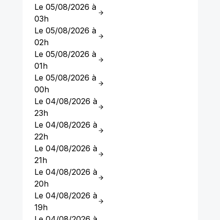
Le 05/08/2026 à
03h
Le 05/08/2026 à
02h
Le 05/08/2026 à
01h
Le 05/08/2026 à
00h
Le 04/08/2026 à
23h
Le 04/08/2026 à
22h
Le 04/08/2026 à
21h
Le 04/08/2026 à
20h
Le 04/08/2026 à
19h
Le 04/08/2026 à