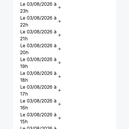
Le 03/08/2026 à
23h
Le 03/08/2026 à
22h
Le 03/08/2026 à
21h
Le 03/08/2026 à
20h
Le 03/08/2026 à
19h
Le 03/08/2026 à
18h
Le 03/08/2026 à
17h
Le 03/08/2026 à
16h
Le 03/08/2026 à
15h
Le 03/08/2026 à