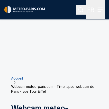
FR
Rechercher
Menu
Menu des
Accueil
Webcam meteo-paris.com - Time lapse webcam de
Paris - vue Tour Eiffel
Webcam meteo-