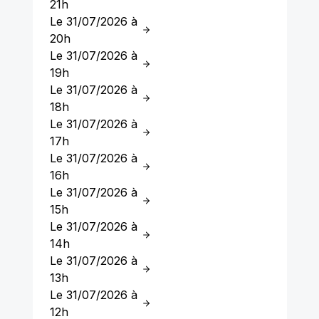
21h
Le 31/07/2026 à
20h
Le 31/07/2026 à
19h
Le 31/07/2026 à
18h
Le 31/07/2026 à
17h
Le 31/07/2026 à
16h
Le 31/07/2026 à
15h
Le 31/07/2026 à
14h
Le 31/07/2026 à
13h
Le 31/07/2026 à
12h