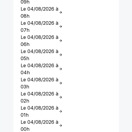
09h
Le 04/08/2026 à
08h
Le 04/08/2026 à
07h
Le 04/08/2026 à
06h
Le 04/08/2026 à
05h
Le 04/08/2026 à
04h
Le 04/08/2026 à
03h
Le 04/08/2026 à
02h
Le 04/08/2026 à
01h
Le 04/08/2026 à
00h