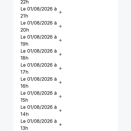
22h
Le 01/08/2026 à
21h
Le 01/08/2026 à
20h
Le 01/08/2026 à
19h
Le 01/08/2026 à
18h
Le 01/08/2026 à
17h
Le 01/08/2026 à
16h
Le 01/08/2026 à
15h
Le 01/08/2026 à
14h
Le 01/08/2026 à
13h