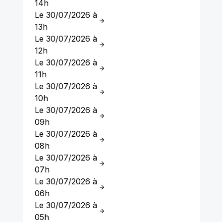
14h
Le 30/07/2026 à
13h
Le 30/07/2026 à
12h
Le 30/07/2026 à
11h
Le 30/07/2026 à
10h
Le 30/07/2026 à
09h
Le 30/07/2026 à
08h
Le 30/07/2026 à
07h
Le 30/07/2026 à
06h
Le 30/07/2026 à
05h