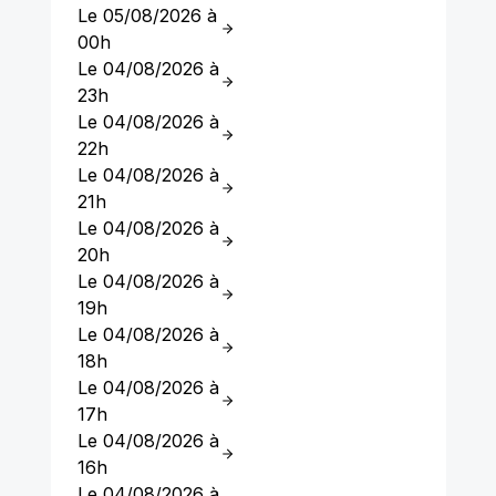
Le 05/08/2026 à
00h
Le 04/08/2026 à
23h
Le 04/08/2026 à
22h
Le 04/08/2026 à
21h
Le 04/08/2026 à
20h
Le 04/08/2026 à
19h
Le 04/08/2026 à
18h
Le 04/08/2026 à
17h
Le 04/08/2026 à
16h
Le 04/08/2026 à