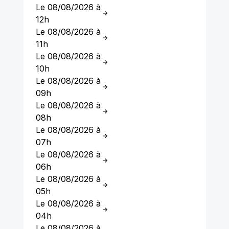
Le 08/08/2026 à
12h
Le 08/08/2026 à
11h
Le 08/08/2026 à
10h
Le 08/08/2026 à
09h
Le 08/08/2026 à
08h
Le 08/08/2026 à
07h
Le 08/08/2026 à
06h
Le 08/08/2026 à
05h
Le 08/08/2026 à
04h
Le 08/08/2026 à