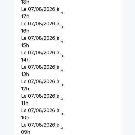
18h
Le 07/08/2026 à
17h
Le 07/08/2026 à
16h
Le 07/08/2026 à
15h
Le 07/08/2026 à
14h
Le 07/08/2026 à
13h
Le 07/08/2026 à
12h
Le 07/08/2026 à
11h
Le 07/08/2026 à
10h
Le 07/08/2026 à
09h