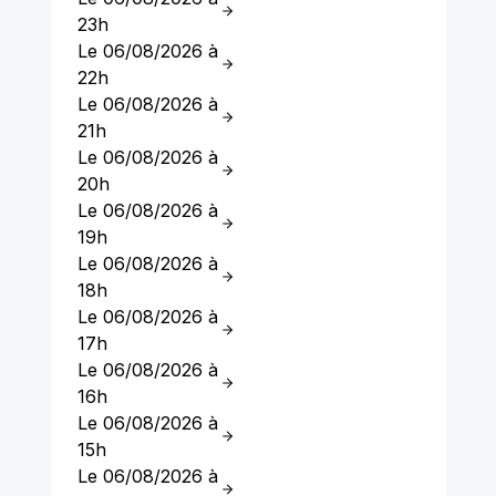
23h
Le 06/08/2026 à
22h
Le 06/08/2026 à
21h
Le 06/08/2026 à
20h
Le 06/08/2026 à
19h
Le 06/08/2026 à
18h
Le 06/08/2026 à
17h
Le 06/08/2026 à
16h
Le 06/08/2026 à
15h
Le 06/08/2026 à