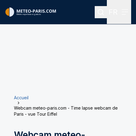
FR
Rechercher
Menu
Menu des
Accueil
Webcam meteo-paris.com - Time lapse webcam de
Paris - vue Tour Eiffel
Webcam meteo-