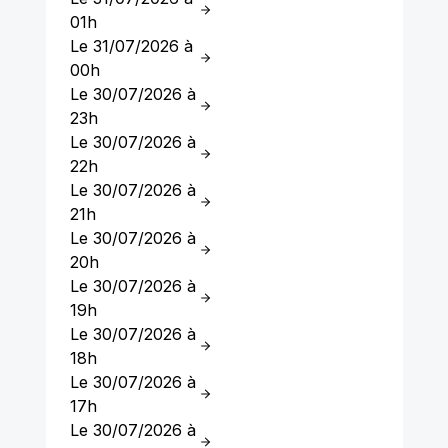
01h
Le 31/07/2026 à
00h
Le 30/07/2026 à
23h
Le 30/07/2026 à
22h
Le 30/07/2026 à
21h
Le 30/07/2026 à
20h
Le 30/07/2026 à
19h
Le 30/07/2026 à
18h
Le 30/07/2026 à
17h
Le 30/07/2026 à