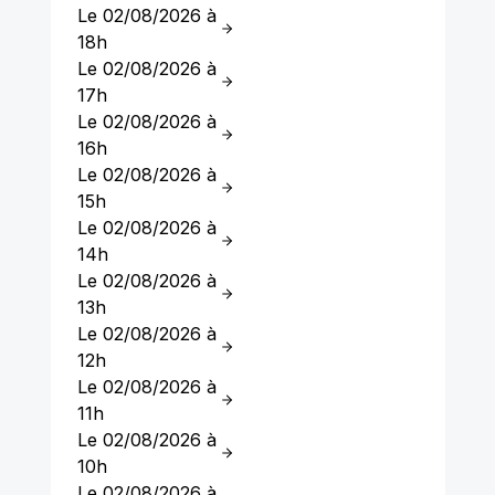
Le 02/08/2026 à
18h
Le 02/08/2026 à
17h
Le 02/08/2026 à
16h
Le 02/08/2026 à
15h
Le 02/08/2026 à
14h
Le 02/08/2026 à
13h
Le 02/08/2026 à
12h
Le 02/08/2026 à
11h
Le 02/08/2026 à
10h
Le 02/08/2026 à