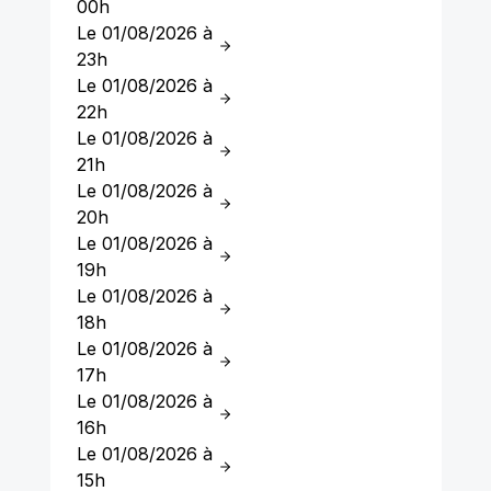
00h
Le 01/08/2026 à
23h
Le 01/08/2026 à
22h
Le 01/08/2026 à
21h
Le 01/08/2026 à
20h
Le 01/08/2026 à
19h
Le 01/08/2026 à
18h
Le 01/08/2026 à
17h
Le 01/08/2026 à
16h
Le 01/08/2026 à
15h