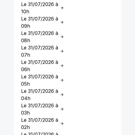
Le 31/07/2026 à
10h
Le 31/07/2026 à
09h
Le 31/07/2026 à
08h
Le 31/07/2026 à
07h
Le 31/07/2026 à
06h
Le 31/07/2026 à
05h
Le 31/07/2026 à
04h
Le 31/07/2026 à
03h
Le 31/07/2026 à
02h
Le 31/07/2026 à