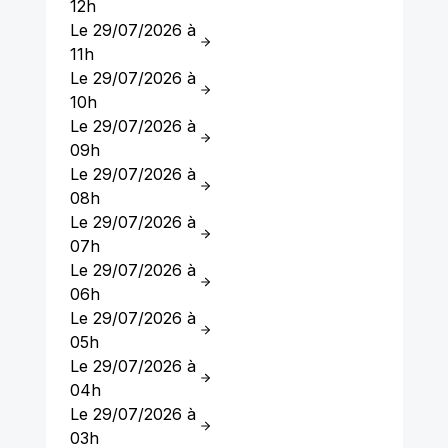
12h
Le 29/07/2026 à
11h
Le 29/07/2026 à
10h
Le 29/07/2026 à
09h
Le 29/07/2026 à
08h
Le 29/07/2026 à
07h
Le 29/07/2026 à
06h
Le 29/07/2026 à
05h
Le 29/07/2026 à
04h
Le 29/07/2026 à
03h