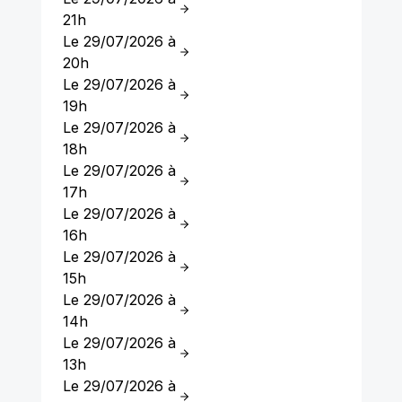
21h
Le 29/07/2026 à
20h
Le 29/07/2026 à
19h
Le 29/07/2026 à
18h
Le 29/07/2026 à
17h
Le 29/07/2026 à
16h
Le 29/07/2026 à
15h
Le 29/07/2026 à
14h
Le 29/07/2026 à
13h
Le 29/07/2026 à