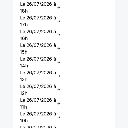
Le 26/07/2026 à
18h
Le 26/07/2026 à
17h
Le 26/07/2026 à
16h
Le 26/07/2026 à
15h
Le 26/07/2026 à
14h
Le 26/07/2026 à
13h
Le 26/07/2026 à
12h
Le 26/07/2026 à
11h
Le 26/07/2026 à
10h
Le 26/07/2026 à