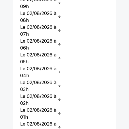
09h
Le 02/08/2026 à
08h
Le 02/08/2026 à
07h
Le 02/08/2026 à
06h
Le 02/08/2026 à
05h
Le 02/08/2026 à
04h
Le 02/08/2026 à
03h
Le 02/08/2026 à
02h
Le 02/08/2026 à
01h
Le 02/08/2026 à