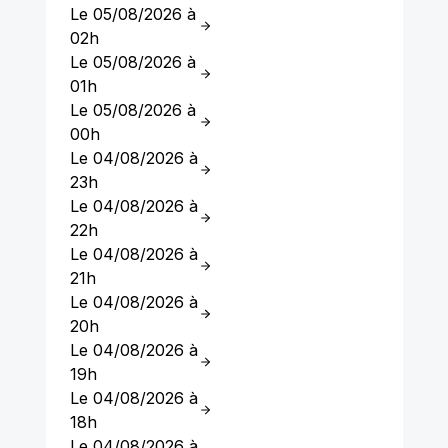
Le 05/08/2026 à
02h
Le 05/08/2026 à
01h
Le 05/08/2026 à
00h
Le 04/08/2026 à
23h
Le 04/08/2026 à
22h
Le 04/08/2026 à
21h
Le 04/08/2026 à
20h
Le 04/08/2026 à
19h
Le 04/08/2026 à
18h
Le 04/08/2026 à