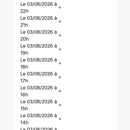
Le 03/08/2026 à
22h
Le 03/08/2026 à
21h
Le 03/08/2026 à
20h
Le 03/08/2026 à
19h
Le 03/08/2026 à
18h
Le 03/08/2026 à
17h
Le 03/08/2026 à
16h
Le 03/08/2026 à
15h
Le 03/08/2026 à
14h
Le 03/08/2026 à