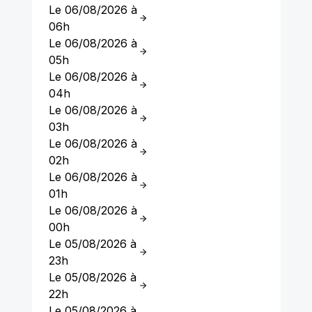
Le 06/08/2026 à
06h
Le 06/08/2026 à
05h
Le 06/08/2026 à
04h
Le 06/08/2026 à
03h
Le 06/08/2026 à
02h
Le 06/08/2026 à
01h
Le 06/08/2026 à
00h
Le 05/08/2026 à
23h
Le 05/08/2026 à
22h
Le 05/08/2026 à