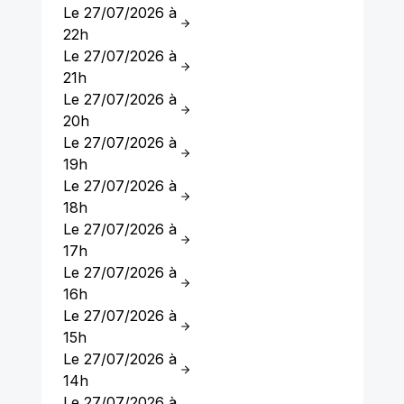
Le 27/07/2026 à
22h
Le 27/07/2026 à
21h
Le 27/07/2026 à
20h
Le 27/07/2026 à
19h
Le 27/07/2026 à
18h
Le 27/07/2026 à
17h
Le 27/07/2026 à
16h
Le 27/07/2026 à
15h
Le 27/07/2026 à
14h
Le 27/07/2026 à