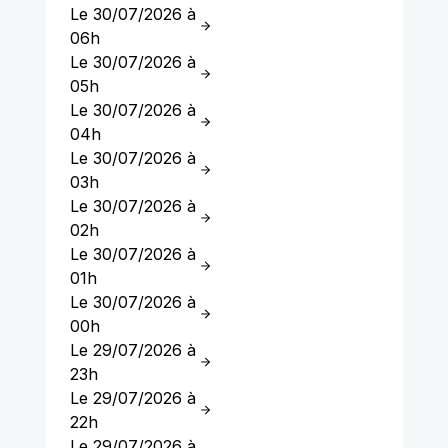
Le 30/07/2026 à
06h
Le 30/07/2026 à
05h
Le 30/07/2026 à
04h
Le 30/07/2026 à
03h
Le 30/07/2026 à
02h
Le 30/07/2026 à
01h
Le 30/07/2026 à
00h
Le 29/07/2026 à
23h
Le 29/07/2026 à
22h
Le 29/07/2026 à