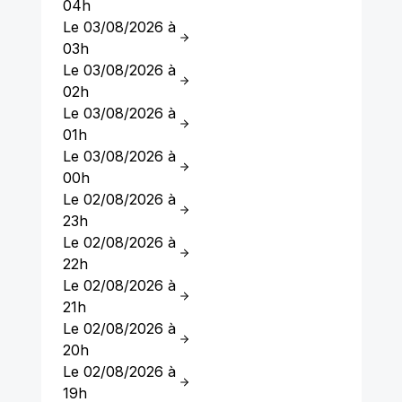
04h
Le 03/08/2026 à
03h
Le 03/08/2026 à
02h
Le 03/08/2026 à
01h
Le 03/08/2026 à
00h
Le 02/08/2026 à
23h
Le 02/08/2026 à
22h
Le 02/08/2026 à
21h
Le 02/08/2026 à
20h
Le 02/08/2026 à
19h