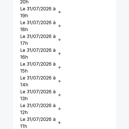
20h
Le 31/07/2026 à
19h
Le 31/07/2026 à
18h
Le 31/07/2026 à
17h
Le 31/07/2026 à
16h
Le 31/07/2026 à
15h
Le 31/07/2026 à
14h
Le 31/07/2026 à
13h
Le 31/07/2026 à
12h
Le 31/07/2026 à
11h