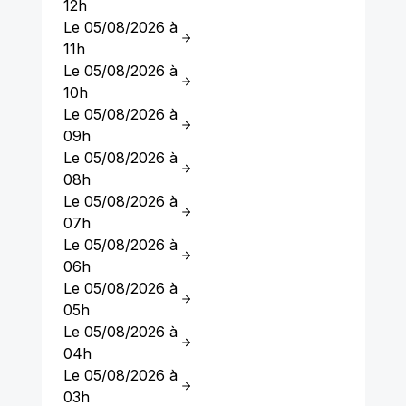
12h
Le 05/08/2026 à
11h
Le 05/08/2026 à
10h
Le 05/08/2026 à
09h
Le 05/08/2026 à
08h
Le 05/08/2026 à
07h
Le 05/08/2026 à
06h
Le 05/08/2026 à
05h
Le 05/08/2026 à
04h
Le 05/08/2026 à
03h