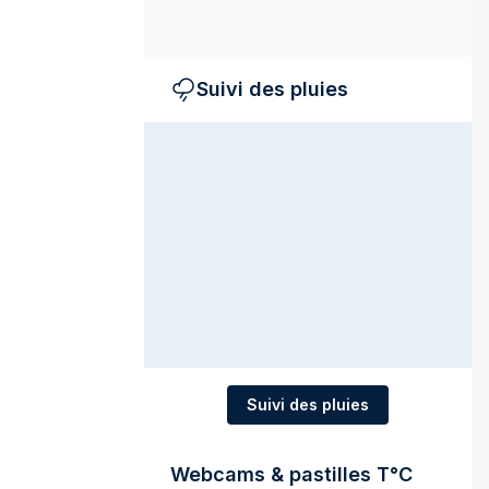
Suivi des pluies
Suivi des pluies
Webcams & pastilles T°C