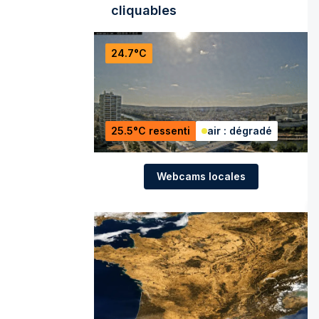
cliquables
24.7°C
25.5°C ressenti
air : dégradé
Webcams locales