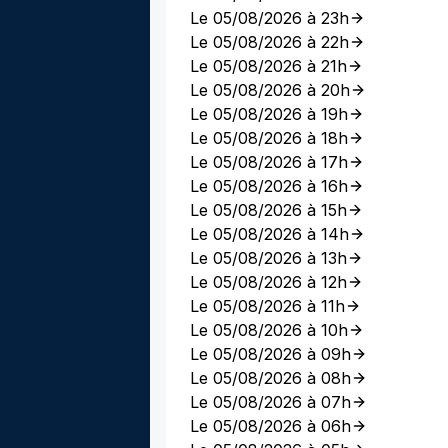
Le 05/08/2026 à 23h
Le 05/08/2026 à 22h
Le 05/08/2026 à 21h
Le 05/08/2026 à 20h
Le 05/08/2026 à 19h
Le 05/08/2026 à 18h
Le 05/08/2026 à 17h
Le 05/08/2026 à 16h
Le 05/08/2026 à 15h
Le 05/08/2026 à 14h
Le 05/08/2026 à 13h
Le 05/08/2026 à 12h
Le 05/08/2026 à 11h
Le 05/08/2026 à 10h
Le 05/08/2026 à 09h
Le 05/08/2026 à 08h
Le 05/08/2026 à 07h
Le 05/08/2026 à 06h