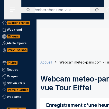
Rechercher
Menu secondaire
Bulletin France
Week-end
15 jours
Alerte 8 jours
Prévi. saison
Accueil
Webcam meteo-paris.com - Tim
Pluies
Nuages
Orages
Webcam meteo-pari
Station Paris
vue Tour Eiffel
Votre quartier
Webcams
Enregistrement d'une heu