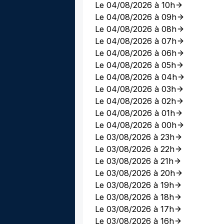
Le 04/08/2026 à 10h
Le 04/08/2026 à 09h
Le 04/08/2026 à 08h
Le 04/08/2026 à 07h
Le 04/08/2026 à 06h
Le 04/08/2026 à 05h
Le 04/08/2026 à 04h
Le 04/08/2026 à 03h
Le 04/08/2026 à 02h
Le 04/08/2026 à 01h
Le 04/08/2026 à 00h
Le 03/08/2026 à 23h
Le 03/08/2026 à 22h
Le 03/08/2026 à 21h
Le 03/08/2026 à 20h
Le 03/08/2026 à 19h
Le 03/08/2026 à 18h
Le 03/08/2026 à 17h
Le 03/08/2026 à 16h