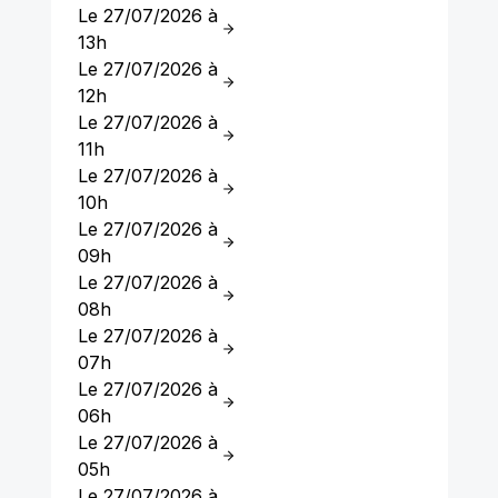
Le 27/07/2026 à
13h
Le 27/07/2026 à
12h
Le 27/07/2026 à
11h
Le 27/07/2026 à
10h
Le 27/07/2026 à
09h
Le 27/07/2026 à
08h
Le 27/07/2026 à
07h
Le 27/07/2026 à
06h
Le 27/07/2026 à
05h
Le 27/07/2026 à