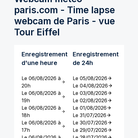
paris.com - Time lapse
webcam de Paris - vue
Tour Eiffel
Enregistrement
Enregistrement
d'une heure
de 24h
Le 06/08/2026 à
Le 05/08/2026
20h
Le 04/08/2026
Le 06/08/2026 à
Le 03/08/2026
19h
Le 02/08/2026
Le 06/08/2026 à
Le 01/08/2026
18h
Le 31/07/2026
Le 06/08/2026 à
Le 30/07/2026
17h
Le 29/07/2026
Le 06/08/2026 à
Le 28/07/2026