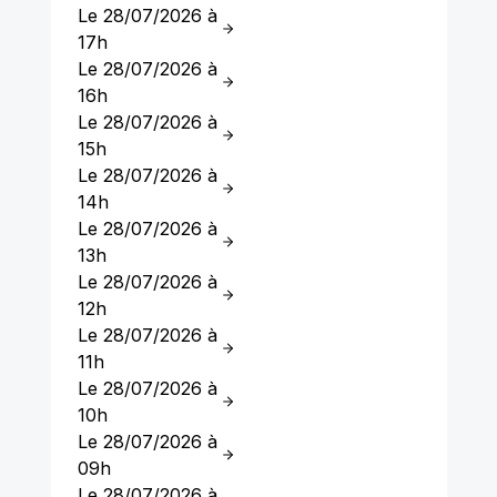
Le 28/07/2026 à
17h
Le 28/07/2026 à
16h
Le 28/07/2026 à
15h
Le 28/07/2026 à
14h
Le 28/07/2026 à
13h
Le 28/07/2026 à
12h
Le 28/07/2026 à
11h
Le 28/07/2026 à
10h
Le 28/07/2026 à
09h
Le 28/07/2026 à