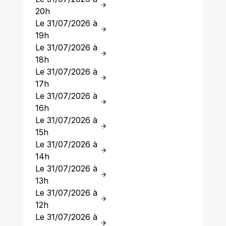
20h
Le 31/07/2026 à
19h
Le 31/07/2026 à
18h
Le 31/07/2026 à
17h
Le 31/07/2026 à
16h
Le 31/07/2026 à
15h
Le 31/07/2026 à
14h
Le 31/07/2026 à
13h
Le 31/07/2026 à
12h
Le 31/07/2026 à