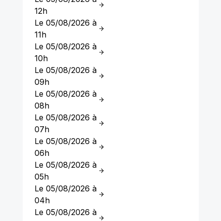
12h
Le 05/08/2026 à
11h
Le 05/08/2026 à
10h
Le 05/08/2026 à
09h
Le 05/08/2026 à
08h
Le 05/08/2026 à
07h
Le 05/08/2026 à
06h
Le 05/08/2026 à
05h
Le 05/08/2026 à
04h
Le 05/08/2026 à