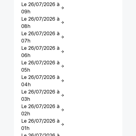
Le 26/07/2026 à
09h
Le 26/07/2026 à
08h
Le 26/07/2026 à
07h
Le 26/07/2026 à
06h
Le 26/07/2026 à
05h
Le 26/07/2026 à
04h
Le 26/07/2026 à
03h
Le 26/07/2026 à
02h
Le 26/07/2026 à
01h
Le 26/07/2026 à