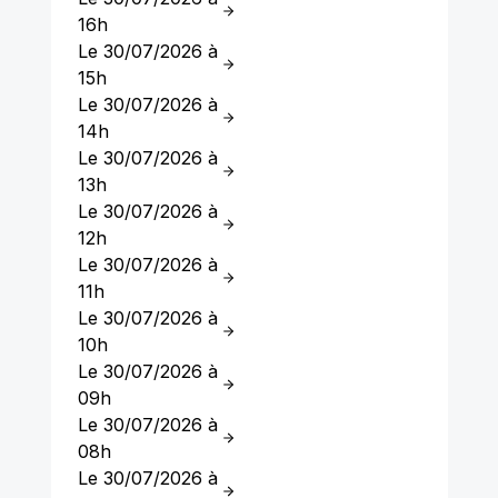
16h
Le 30/07/2026 à
15h
Le 30/07/2026 à
14h
Le 30/07/2026 à
13h
Le 30/07/2026 à
12h
Le 30/07/2026 à
11h
Le 30/07/2026 à
10h
Le 30/07/2026 à
09h
Le 30/07/2026 à
08h
Le 30/07/2026 à