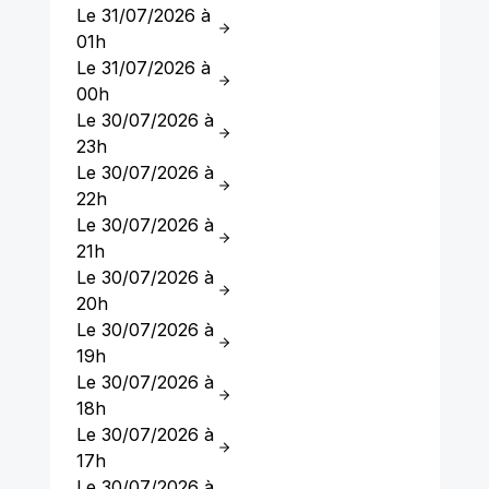
Le 31/07/2026 à
01h
Le 31/07/2026 à
00h
Le 30/07/2026 à
23h
Le 30/07/2026 à
22h
Le 30/07/2026 à
21h
Le 30/07/2026 à
20h
Le 30/07/2026 à
19h
Le 30/07/2026 à
18h
Le 30/07/2026 à
17h
Le 30/07/2026 à