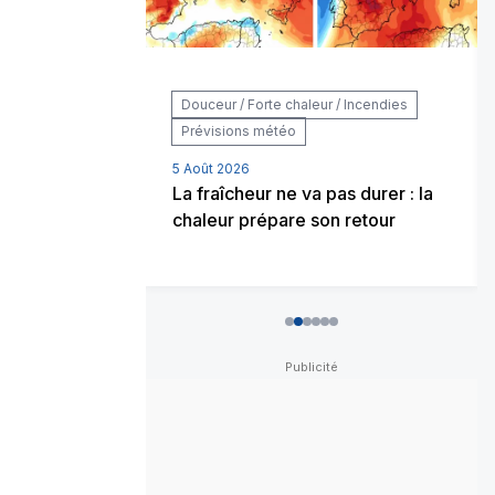
 / Incendies
Douceur / Forte chaleur / Incendies
ons météo
Prévisions météo
5 Août 2026
rester
La fraîcheur ne va pas durer : la
é sans
chaleur prépare son retour
0
1
2
3
4
5