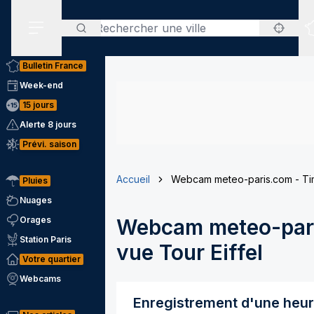
Rechercher
Menu secondaire
Bulletin France
Week-end
15 jours
Alerte 8 jours
Prévi. saison
Accueil
Webcam meteo-paris.com - Tim
Pluies
Nuages
Orages
Webcam meteo-pari
Station Paris
vue Tour Eiffel
Votre quartier
Webcams
Enregistrement d'une heu