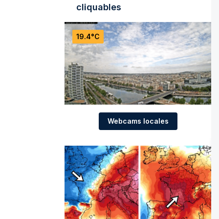
cliquables
19.4°C
Webcams locales