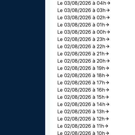
Le 03/08/2026 à 04h
Le 03/08/2026 à 03h
Le 03/08/2026 à 02h
Le 03/08/2026 à 01h
Le 03/08/2026 à 00h
Le 02/08/2026 à 23h
Le 02/08/2026 à 22h
Le 02/08/2026 à 21h
Le 02/08/2026 à 20h
Le 02/08/2026 à 19h
Le 02/08/2026 à 18h
Le 02/08/2026 à 17h
Le 02/08/2026 à 16h
Le 02/08/2026 à 15h
Le 02/08/2026 à 14h
Le 02/08/2026 à 13h
Le 02/08/2026 à 12h
Le 02/08/2026 à 11h
Le 02/08/2026 à 10h