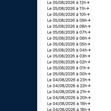
Le 05/08/2026 à 12h
Le 05/08/2026 à 11h
Le 05/08/2026 à 10h
Le 05/08/2026 à 09h
Le 05/08/2026 à 08h
Le 05/08/2026 à 07h
Le 05/08/2026 à 06h
Le 05/08/2026 à 05h
Le 05/08/2026 à 04h
Le 05/08/2026 à 03h
Le 05/08/2026 à 02h
Le 05/08/2026 à 01h
Le 05/08/2026 à 00h
Le 04/08/2026 à 23h
Le 04/08/2026 à 22h
Le 04/08/2026 à 21h
Le 04/08/2026 à 20h
Le 04/08/2026 à 19h
Le 04/08/2026 à 18h