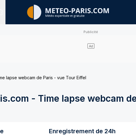
Sites expertisés
e lapse webcam de Paris - vue Tour Eiffel
s.com - Time lapse webcam de 
re
Enregistrement de 24h