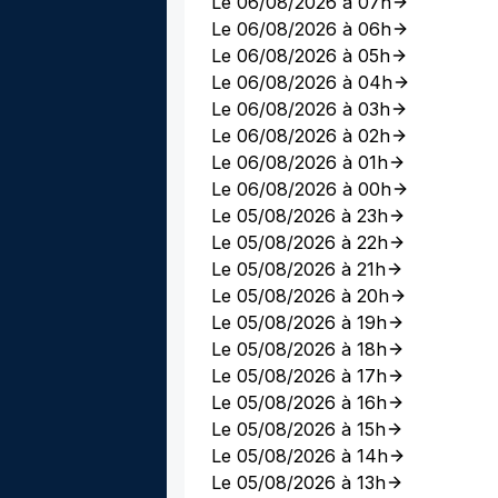
Le 06/08/2026 à 07h
Le 06/08/2026 à 06h
Le 06/08/2026 à 05h
Le 06/08/2026 à 04h
Le 06/08/2026 à 03h
Le 06/08/2026 à 02h
Le 06/08/2026 à 01h
Le 06/08/2026 à 00h
Le 05/08/2026 à 23h
Le 05/08/2026 à 22h
Le 05/08/2026 à 21h
Le 05/08/2026 à 20h
Le 05/08/2026 à 19h
Le 05/08/2026 à 18h
Le 05/08/2026 à 17h
Le 05/08/2026 à 16h
Le 05/08/2026 à 15h
Le 05/08/2026 à 14h
Le 05/08/2026 à 13h