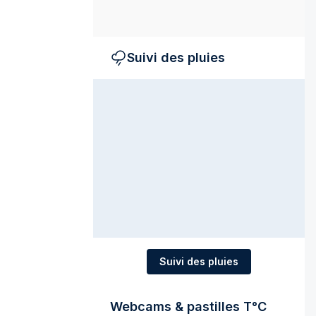
Suivi des pluies
Suivi des pluies
Webcams & pastilles T°C