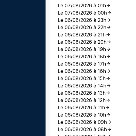
Le 07/08/2026 à 01h
Le 07/08/2026 à 00h
Le 06/08/2026 à 23h
Le 06/08/2026 à 22h
Le 06/08/2026 à 21h
Le 06/08/2026 à 20h
Le 06/08/2026 à 19h
Le 06/08/2026 à 18h
Le 06/08/2026 à 17h
Le 06/08/2026 à 16h
Le 06/08/2026 à 15h
Le 06/08/2026 à 14h
Le 06/08/2026 à 13h
Le 06/08/2026 à 12h
Le 06/08/2026 à 11h
Le 06/08/2026 à 10h
Le 06/08/2026 à 09h
Le 06/08/2026 à 08h