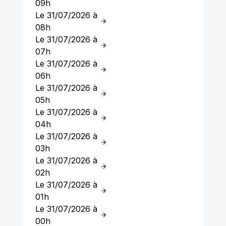
09h
Le 31/07/2026 à
08h
Le 31/07/2026 à
07h
Le 31/07/2026 à
06h
Le 31/07/2026 à
05h
Le 31/07/2026 à
04h
Le 31/07/2026 à
03h
Le 31/07/2026 à
02h
Le 31/07/2026 à
01h
Le 31/07/2026 à
00h