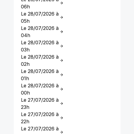
06h
Le 28/07/2026 à
05h
Le 28/07/2026 à
04h
Le 28/07/2026 à
03h
Le 28/07/2026 à
02h
Le 28/07/2026 à
01h
Le 28/07/2026 à
00h
Le 27/07/2026 à
23h
Le 27/07/2026 à
22h
Le 27/07/2026 à