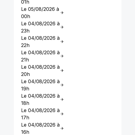
01h
Le 05/08/2026 à
00h
Le 04/08/2026 à
23h
Le 04/08/2026 à
22h
Le 04/08/2026 à
21h
Le 04/08/2026 à
20h
Le 04/08/2026 à
19h
Le 04/08/2026 à
18h
Le 04/08/2026 à
17h
Le 04/08/2026 à
16h