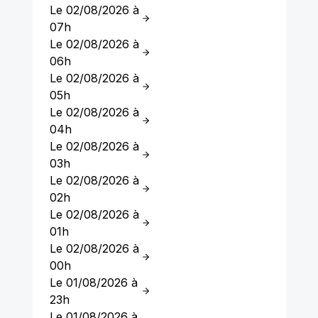
Le 02/08/2026 à
07h
Le 02/08/2026 à
06h
Le 02/08/2026 à
05h
Le 02/08/2026 à
04h
Le 02/08/2026 à
03h
Le 02/08/2026 à
02h
Le 02/08/2026 à
01h
Le 02/08/2026 à
00h
Le 01/08/2026 à
23h
Le 01/08/2026 à