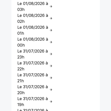
Le 01/08/2026 à
03h
Le 01/08/2026 à
02h
Le 01/08/2026 à
01h
Le 01/08/2026 à
00h
Le 31/07/2026 à
23h
Le 31/07/2026 à
22h
Le 31/07/2026 à
21h
Le 31/07/2026 à
20h
Le 31/07/2026 à
19h
Le 31/07/2026 à