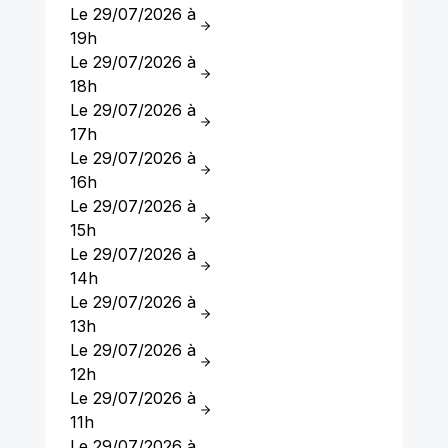
Le 29/07/2026 à
19h
Le 29/07/2026 à
18h
Le 29/07/2026 à
17h
Le 29/07/2026 à
16h
Le 29/07/2026 à
15h
Le 29/07/2026 à
14h
Le 29/07/2026 à
13h
Le 29/07/2026 à
12h
Le 29/07/2026 à
11h
Le 29/07/2026 à