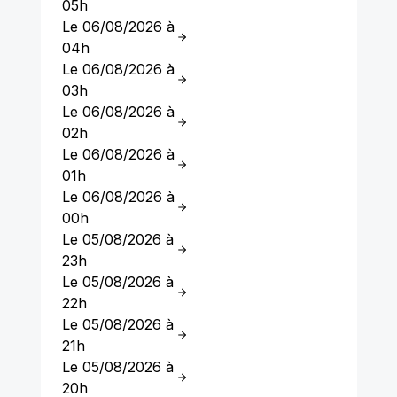
05h
Le 06/08/2026 à
04h
Le 06/08/2026 à
03h
Le 06/08/2026 à
02h
Le 06/08/2026 à
01h
Le 06/08/2026 à
00h
Le 05/08/2026 à
23h
Le 05/08/2026 à
22h
Le 05/08/2026 à
21h
Le 05/08/2026 à
20h