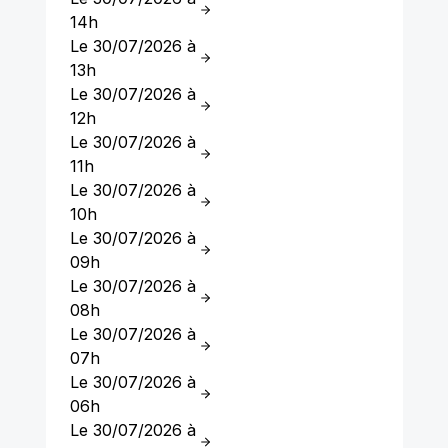
14h
Le 30/07/2026 à
13h
Le 30/07/2026 à
12h
Le 30/07/2026 à
11h
Le 30/07/2026 à
10h
Le 30/07/2026 à
09h
Le 30/07/2026 à
08h
Le 30/07/2026 à
07h
Le 30/07/2026 à
06h
Le 30/07/2026 à