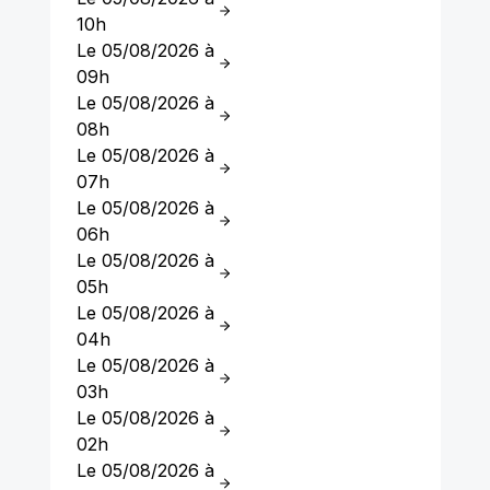
10h
Le 05/08/2026 à
09h
Le 05/08/2026 à
08h
Le 05/08/2026 à
07h
Le 05/08/2026 à
06h
Le 05/08/2026 à
05h
Le 05/08/2026 à
04h
Le 05/08/2026 à
03h
Le 05/08/2026 à
02h
Le 05/08/2026 à