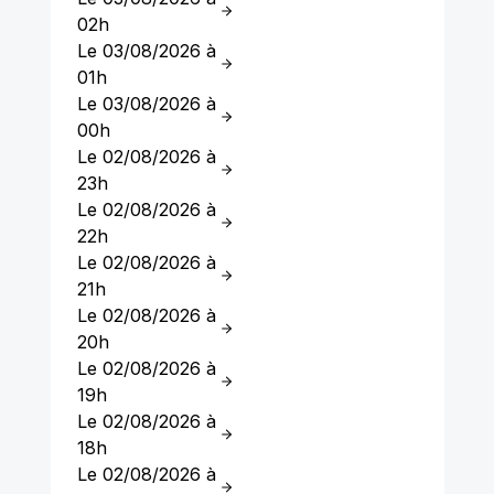
02h
Le 03/08/2026 à
01h
Le 03/08/2026 à
00h
Le 02/08/2026 à
23h
Le 02/08/2026 à
22h
Le 02/08/2026 à
21h
Le 02/08/2026 à
20h
Le 02/08/2026 à
19h
Le 02/08/2026 à
18h
Le 02/08/2026 à