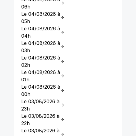
06h
Le 04/08/2026 à
05h
Le 04/08/2026 à
04h
Le 04/08/2026 à
03h
Le 04/08/2026 à
02h
Le 04/08/2026 à
01h
Le 04/08/2026 à
00h
Le 03/08/2026 à
23h
Le 03/08/2026 à
22h
Le 03/08/2026 à