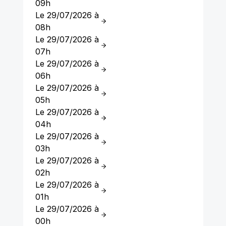
09h
Le 29/07/2026 à
08h
Le 29/07/2026 à
07h
Le 29/07/2026 à
06h
Le 29/07/2026 à
05h
Le 29/07/2026 à
04h
Le 29/07/2026 à
03h
Le 29/07/2026 à
02h
Le 29/07/2026 à
01h
Le 29/07/2026 à
00h