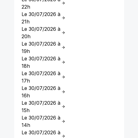
22h
Le 30/07/2026 à
21h
Le 30/07/2026 à
20h
Le 30/07/2026 à
19h
Le 30/07/2026 à
18h
Le 30/07/2026 à
17h
Le 30/07/2026 à
16h
Le 30/07/2026 à
15h
Le 30/07/2026 à
14h
Le 30/07/2026 à