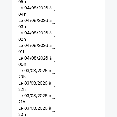
05h
Le 04/08/2026 à
04h
Le 04/08/2026 à
03h
Le 04/08/2026 à
02h
Le 04/08/2026 à
01h
Le 04/08/2026 à
00h
Le 03/08/2026 à
23h
Le 03/08/2026 à
22h
Le 03/08/2026 à
21h
Le 03/08/2026 à
20h