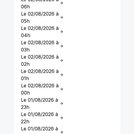
06h
Le 02/08/2026 à
05h
Le 02/08/2026 à
04h
Le 02/08/2026 à
03h
Le 02/08/2026 à
02h
Le 02/08/2026 à
01h
Le 02/08/2026 à
00h
Le 01/08/2026 à
23h
Le 01/08/2026 à
22h
Le 01/08/2026 à