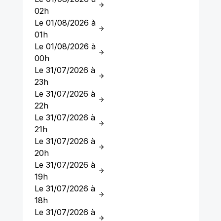
02h
Le 01/08/2026 à
01h
Le 01/08/2026 à
00h
Le 31/07/2026 à
23h
Le 31/07/2026 à
22h
Le 31/07/2026 à
21h
Le 31/07/2026 à
20h
Le 31/07/2026 à
19h
Le 31/07/2026 à
18h
Le 31/07/2026 à