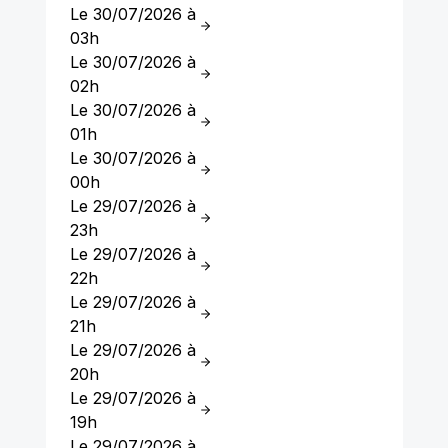
Le 30/07/2026 à
03h
Le 30/07/2026 à
02h
Le 30/07/2026 à
01h
Le 30/07/2026 à
00h
Le 29/07/2026 à
23h
Le 29/07/2026 à
22h
Le 29/07/2026 à
21h
Le 29/07/2026 à
20h
Le 29/07/2026 à
19h
Le 29/07/2026 à