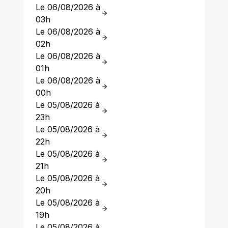
Le 06/08/2026 à
03h
Le 06/08/2026 à
02h
Le 06/08/2026 à
01h
Le 06/08/2026 à
00h
Le 05/08/2026 à
23h
Le 05/08/2026 à
22h
Le 05/08/2026 à
21h
Le 05/08/2026 à
20h
Le 05/08/2026 à
19h
Le 05/08/2026 à