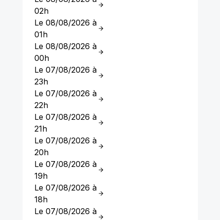
02h
Le 08/08/2026 à
01h
Le 08/08/2026 à
00h
Le 07/08/2026 à
23h
Le 07/08/2026 à
22h
Le 07/08/2026 à
21h
Le 07/08/2026 à
20h
Le 07/08/2026 à
19h
Le 07/08/2026 à
18h
Le 07/08/2026 à