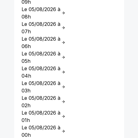
09h
Le 05/08/2026 à
08h
Le 05/08/2026 à
07h
Le 05/08/2026 à
06h
Le 05/08/2026 à
05h
Le 05/08/2026 à
04h
Le 05/08/2026 à
03h
Le 05/08/2026 à
02h
Le 05/08/2026 à
01h
Le 05/08/2026 à
00h