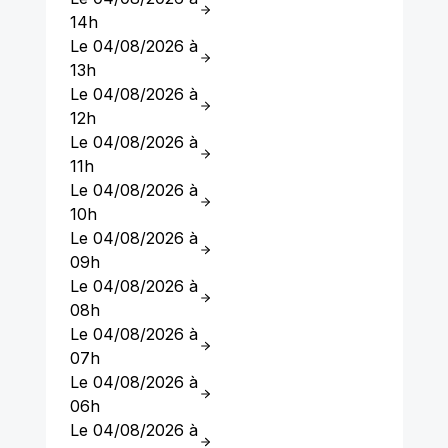
14h
Le 04/08/2026 à
13h
Le 04/08/2026 à
12h
Le 04/08/2026 à
11h
Le 04/08/2026 à
10h
Le 04/08/2026 à
09h
Le 04/08/2026 à
08h
Le 04/08/2026 à
07h
Le 04/08/2026 à
06h
Le 04/08/2026 à