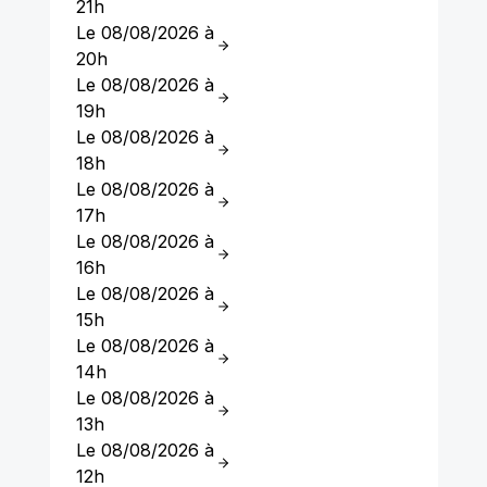
21h
Le 08/08/2026 à
20h
Le 08/08/2026 à
19h
Le 08/08/2026 à
18h
Le 08/08/2026 à
17h
Le 08/08/2026 à
16h
Le 08/08/2026 à
15h
Le 08/08/2026 à
14h
Le 08/08/2026 à
13h
Le 08/08/2026 à
12h