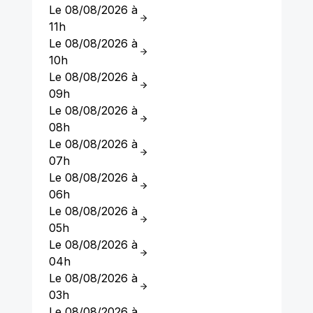
Le 08/08/2026 à
11h
Le 08/08/2026 à
10h
Le 08/08/2026 à
09h
Le 08/08/2026 à
08h
Le 08/08/2026 à
07h
Le 08/08/2026 à
06h
Le 08/08/2026 à
05h
Le 08/08/2026 à
04h
Le 08/08/2026 à
03h
Le 08/08/2026 à