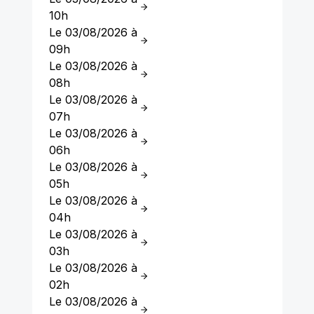
10h
Le 03/08/2026 à
09h
Le 03/08/2026 à
08h
Le 03/08/2026 à
07h
Le 03/08/2026 à
06h
Le 03/08/2026 à
05h
Le 03/08/2026 à
04h
Le 03/08/2026 à
03h
Le 03/08/2026 à
02h
Le 03/08/2026 à