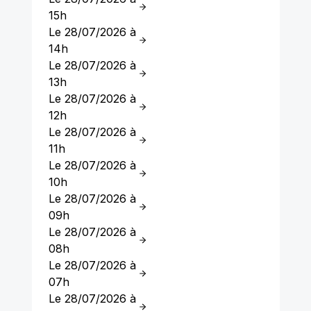
15h
Le 28/07/2026 à
14h
Le 28/07/2026 à
13h
Le 28/07/2026 à
12h
Le 28/07/2026 à
11h
Le 28/07/2026 à
10h
Le 28/07/2026 à
09h
Le 28/07/2026 à
08h
Le 28/07/2026 à
07h
Le 28/07/2026 à