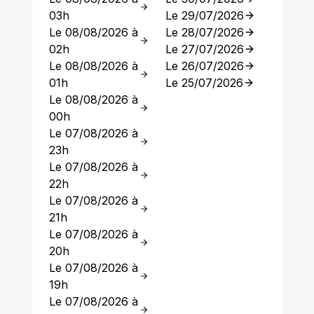
03h
Le 29/07/2026
Le 08/08/2026 à
Le 28/07/2026
02h
Le 27/07/2026
Le 08/08/2026 à
Le 26/07/2026
01h
Le 25/07/2026
Le 08/08/2026 à
00h
Le 07/08/2026 à
23h
Le 07/08/2026 à
22h
Le 07/08/2026 à
21h
Le 07/08/2026 à
20h
Le 07/08/2026 à
19h
Le 07/08/2026 à