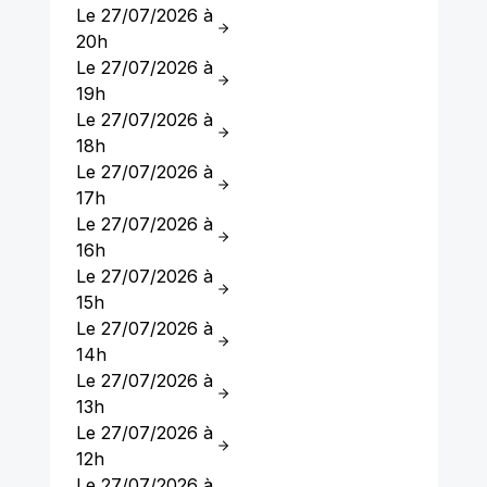
Le 27/07/2026 à
20h
Le 27/07/2026 à
19h
Le 27/07/2026 à
18h
Le 27/07/2026 à
17h
Le 27/07/2026 à
16h
Le 27/07/2026 à
15h
Le 27/07/2026 à
14h
Le 27/07/2026 à
13h
Le 27/07/2026 à
12h
Le 27/07/2026 à