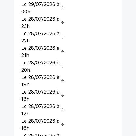
Le 29/07/2026 à
00h
Le 28/07/2026 à
23h
Le 28/07/2026 à
22h
Le 28/07/2026 à
21h
Le 28/07/2026 à
20h
Le 28/07/2026 à
19h
Le 28/07/2026 à
18h
Le 28/07/2026 à
17h
Le 28/07/2026 à
16h
Le 28/07/2026 à