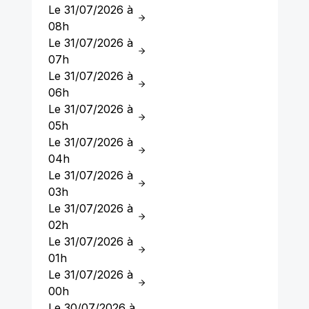
Le 31/07/2026 à
08h
Le 31/07/2026 à
07h
Le 31/07/2026 à
06h
Le 31/07/2026 à
05h
Le 31/07/2026 à
04h
Le 31/07/2026 à
03h
Le 31/07/2026 à
02h
Le 31/07/2026 à
01h
Le 31/07/2026 à
00h
Le 30/07/2026 à