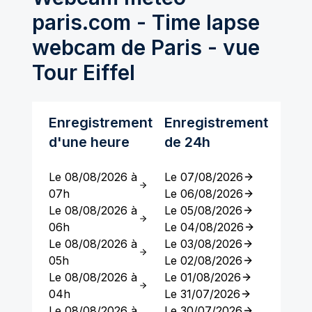
paris.com - Time lapse
webcam de Paris - vue
Tour Eiffel
Enregistrement
Enregistrement
d'une heure
de 24h
Le 08/08/2026 à
Le 07/08/2026
07h
Le 06/08/2026
Le 08/08/2026 à
Le 05/08/2026
06h
Le 04/08/2026
Le 08/08/2026 à
Le 03/08/2026
05h
Le 02/08/2026
Le 08/08/2026 à
Le 01/08/2026
04h
Le 31/07/2026
Le 08/08/2026 à
Le 30/07/2026