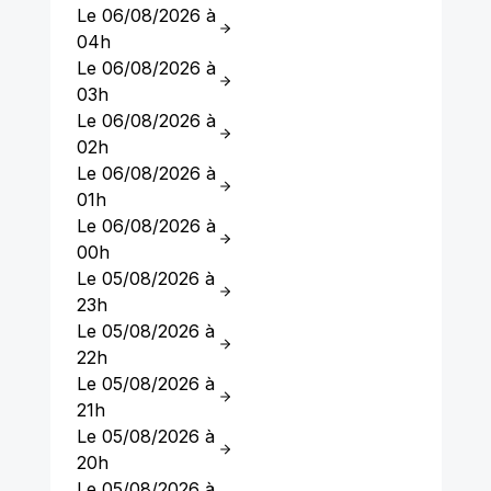
Le 06/08/2026 à
04h
Le 06/08/2026 à
03h
Le 06/08/2026 à
02h
Le 06/08/2026 à
01h
Le 06/08/2026 à
00h
Le 05/08/2026 à
23h
Le 05/08/2026 à
22h
Le 05/08/2026 à
21h
Le 05/08/2026 à
20h
Le 05/08/2026 à