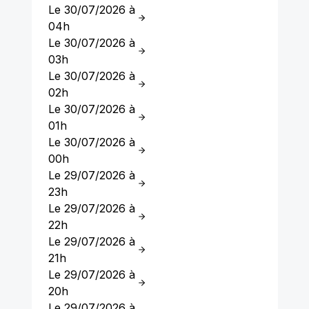
Le 30/07/2026 à
04h
Le 30/07/2026 à
03h
Le 30/07/2026 à
02h
Le 30/07/2026 à
01h
Le 30/07/2026 à
00h
Le 29/07/2026 à
23h
Le 29/07/2026 à
22h
Le 29/07/2026 à
21h
Le 29/07/2026 à
20h
Le 29/07/2026 à