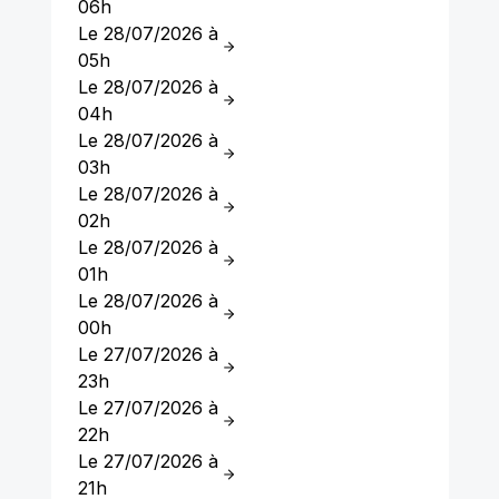
06h
Le 28/07/2026 à
05h
Le 28/07/2026 à
04h
Le 28/07/2026 à
03h
Le 28/07/2026 à
02h
Le 28/07/2026 à
01h
Le 28/07/2026 à
00h
Le 27/07/2026 à
23h
Le 27/07/2026 à
22h
Le 27/07/2026 à
21h