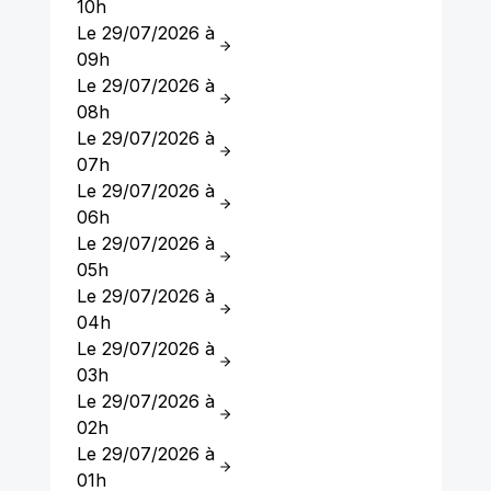
10h
Le 29/07/2026 à
09h
Le 29/07/2026 à
08h
Le 29/07/2026 à
07h
Le 29/07/2026 à
06h
Le 29/07/2026 à
05h
Le 29/07/2026 à
04h
Le 29/07/2026 à
03h
Le 29/07/2026 à
02h
Le 29/07/2026 à
01h