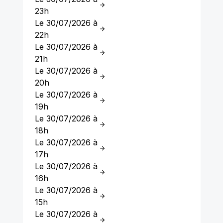
23h
Le 30/07/2026 à
22h
Le 30/07/2026 à
21h
Le 30/07/2026 à
20h
Le 30/07/2026 à
19h
Le 30/07/2026 à
18h
Le 30/07/2026 à
17h
Le 30/07/2026 à
16h
Le 30/07/2026 à
15h
Le 30/07/2026 à