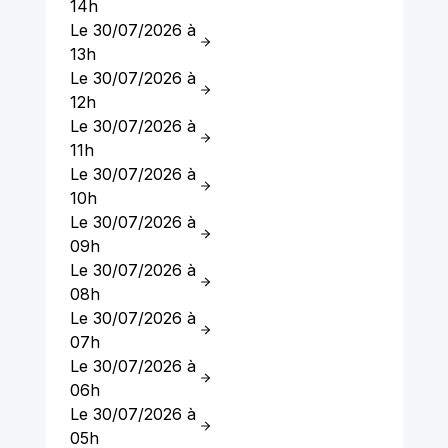
14h
Le 30/07/2026 à
13h
Le 30/07/2026 à
12h
Le 30/07/2026 à
11h
Le 30/07/2026 à
10h
Le 30/07/2026 à
09h
Le 30/07/2026 à
08h
Le 30/07/2026 à
07h
Le 30/07/2026 à
06h
Le 30/07/2026 à
05h