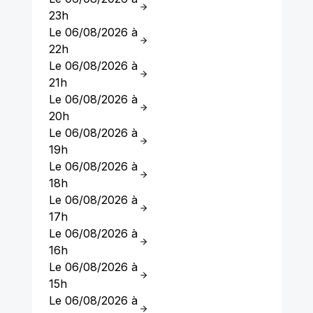
23h
Le 06/08/2026 à
22h
Le 06/08/2026 à
21h
Le 06/08/2026 à
20h
Le 06/08/2026 à
19h
Le 06/08/2026 à
18h
Le 06/08/2026 à
17h
Le 06/08/2026 à
16h
Le 06/08/2026 à
15h
Le 06/08/2026 à