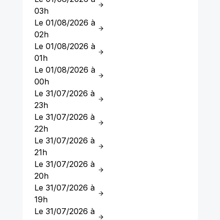
03h
Le 01/08/2026 à
02h
Le 01/08/2026 à
01h
Le 01/08/2026 à
00h
Le 31/07/2026 à
23h
Le 31/07/2026 à
22h
Le 31/07/2026 à
21h
Le 31/07/2026 à
20h
Le 31/07/2026 à
19h
Le 31/07/2026 à