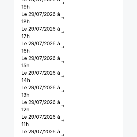
19h
Le 29/07/2026 à
18h
Le 29/07/2026 à
17h
Le 29/07/2026 à
16h
Le 29/07/2026 à
15h
Le 29/07/2026 à
14h
Le 29/07/2026 à
13h
Le 29/07/2026 à
12h
Le 29/07/2026 à
11h
Le 29/07/2026 à