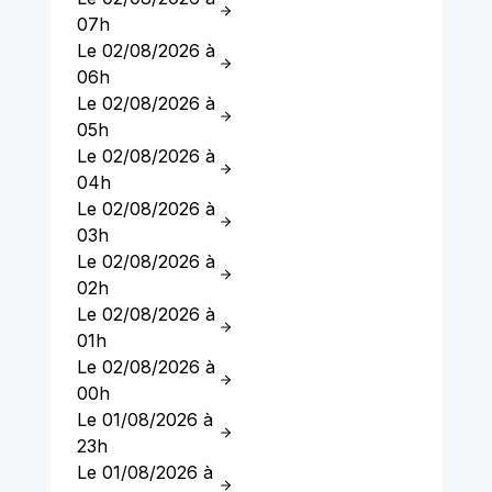
07h
Le 02/08/2026 à
06h
Le 02/08/2026 à
05h
Le 02/08/2026 à
04h
Le 02/08/2026 à
03h
Le 02/08/2026 à
02h
Le 02/08/2026 à
01h
Le 02/08/2026 à
00h
Le 01/08/2026 à
23h
Le 01/08/2026 à