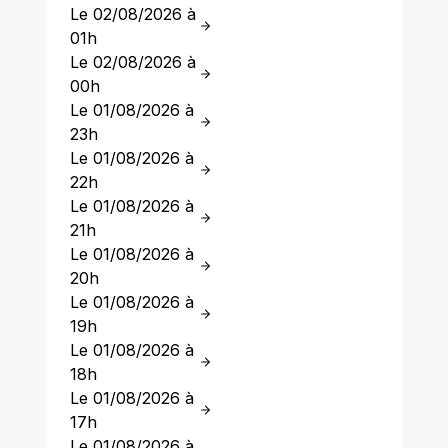
Le 02/08/2026 à
01h
Le 02/08/2026 à
00h
Le 01/08/2026 à
23h
Le 01/08/2026 à
22h
Le 01/08/2026 à
21h
Le 01/08/2026 à
20h
Le 01/08/2026 à
19h
Le 01/08/2026 à
18h
Le 01/08/2026 à
17h
Le 01/08/2026 à