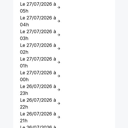
Le 27/07/2026 à
05h
Le 27/07/2026 à
04h
Le 27/07/2026 à
03h
Le 27/07/2026 à
02h
Le 27/07/2026 à
01h
Le 27/07/2026 à
00h
Le 26/07/2026 à
23h
Le 26/07/2026 à
22h
Le 26/07/2026 à
21h
Le 26/07/2026 à