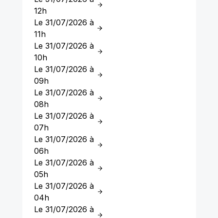
12h
Le 31/07/2026 à
11h
Le 31/07/2026 à
10h
Le 31/07/2026 à
09h
Le 31/07/2026 à
08h
Le 31/07/2026 à
07h
Le 31/07/2026 à
06h
Le 31/07/2026 à
05h
Le 31/07/2026 à
04h
Le 31/07/2026 à