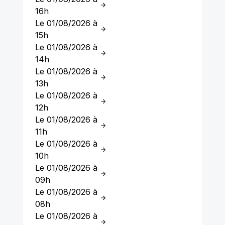
16h
Le 01/08/2026 à
15h
Le 01/08/2026 à
14h
Le 01/08/2026 à
13h
Le 01/08/2026 à
12h
Le 01/08/2026 à
11h
Le 01/08/2026 à
10h
Le 01/08/2026 à
09h
Le 01/08/2026 à
08h
Le 01/08/2026 à