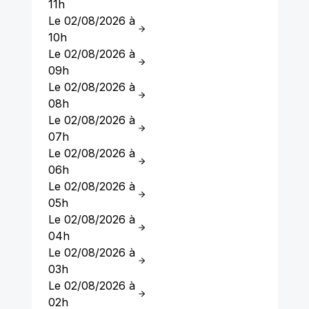
11h
Le 02/08/2026 à
10h
Le 02/08/2026 à
09h
Le 02/08/2026 à
08h
Le 02/08/2026 à
07h
Le 02/08/2026 à
06h
Le 02/08/2026 à
05h
Le 02/08/2026 à
04h
Le 02/08/2026 à
03h
Le 02/08/2026 à
02h