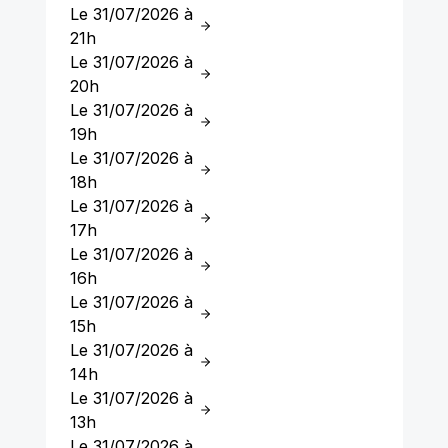
Le 31/07/2026 à
21h
Le 31/07/2026 à
20h
Le 31/07/2026 à
19h
Le 31/07/2026 à
18h
Le 31/07/2026 à
17h
Le 31/07/2026 à
16h
Le 31/07/2026 à
15h
Le 31/07/2026 à
14h
Le 31/07/2026 à
13h
Le 31/07/2026 à