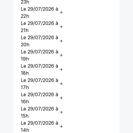
23h
Le 29/07/2026 à
22h
Le 29/07/2026 à
21h
Le 29/07/2026 à
20h
Le 29/07/2026 à
19h
Le 29/07/2026 à
18h
Le 29/07/2026 à
17h
Le 29/07/2026 à
16h
Le 29/07/2026 à
15h
Le 29/07/2026 à
14h