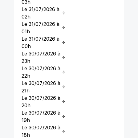
03h
Le 31/07/2026 à
02h
Le 31/07/2026 à
01h
Le 31/07/2026 à
00h
Le 30/07/2026 à
23h
Le 30/07/2026 à
22h
Le 30/07/2026 à
21h
Le 30/07/2026 à
20h
Le 30/07/2026 à
19h
Le 30/07/2026 à
18h