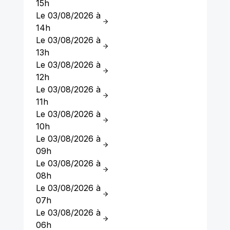
15h
Le 03/08/2026 à
14h
Le 03/08/2026 à
13h
Le 03/08/2026 à
12h
Le 03/08/2026 à
11h
Le 03/08/2026 à
10h
Le 03/08/2026 à
09h
Le 03/08/2026 à
08h
Le 03/08/2026 à
07h
Le 03/08/2026 à
06h