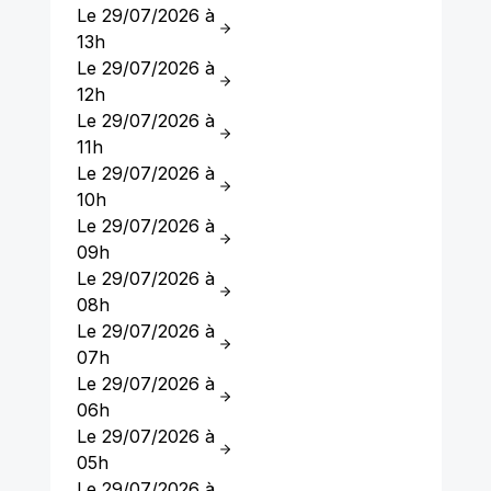
Le 29/07/2026 à
13h
Le 29/07/2026 à
12h
Le 29/07/2026 à
11h
Le 29/07/2026 à
10h
Le 29/07/2026 à
09h
Le 29/07/2026 à
08h
Le 29/07/2026 à
07h
Le 29/07/2026 à
06h
Le 29/07/2026 à
05h
Le 29/07/2026 à