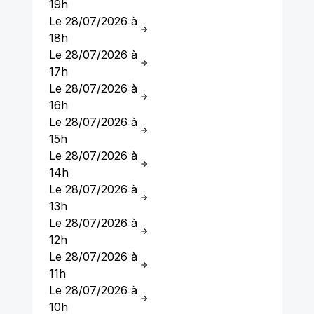
19h
Le 28/07/2026 à
18h
Le 28/07/2026 à
17h
Le 28/07/2026 à
16h
Le 28/07/2026 à
15h
Le 28/07/2026 à
14h
Le 28/07/2026 à
13h
Le 28/07/2026 à
12h
Le 28/07/2026 à
11h
Le 28/07/2026 à
10h