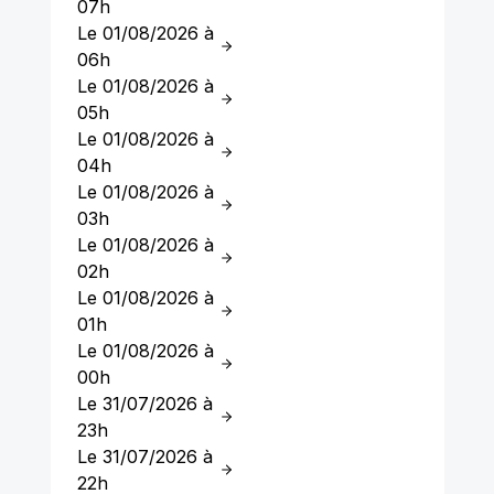
07h
Le 01/08/2026 à
06h
Le 01/08/2026 à
05h
Le 01/08/2026 à
04h
Le 01/08/2026 à
03h
Le 01/08/2026 à
02h
Le 01/08/2026 à
01h
Le 01/08/2026 à
00h
Le 31/07/2026 à
23h
Le 31/07/2026 à
22h