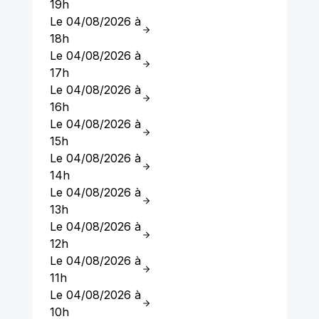
19h
Le 04/08/2026 à
18h
Le 04/08/2026 à
17h
Le 04/08/2026 à
16h
Le 04/08/2026 à
15h
Le 04/08/2026 à
14h
Le 04/08/2026 à
13h
Le 04/08/2026 à
12h
Le 04/08/2026 à
11h
Le 04/08/2026 à
10h