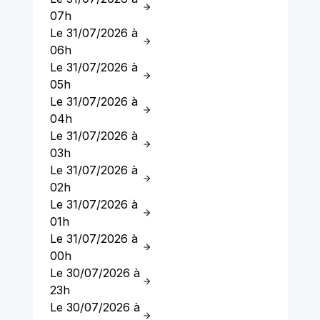
07h
Le 31/07/2026 à
06h
Le 31/07/2026 à
05h
Le 31/07/2026 à
04h
Le 31/07/2026 à
03h
Le 31/07/2026 à
02h
Le 31/07/2026 à
01h
Le 31/07/2026 à
00h
Le 30/07/2026 à
23h
Le 30/07/2026 à