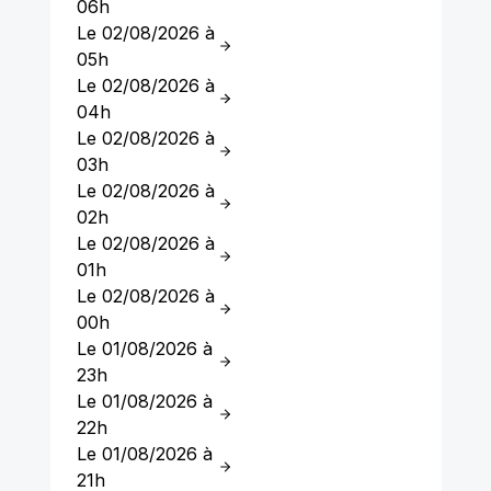
06h
Le 02/08/2026 à
05h
Le 02/08/2026 à
04h
Le 02/08/2026 à
03h
Le 02/08/2026 à
02h
Le 02/08/2026 à
01h
Le 02/08/2026 à
00h
Le 01/08/2026 à
23h
Le 01/08/2026 à
22h
Le 01/08/2026 à
21h