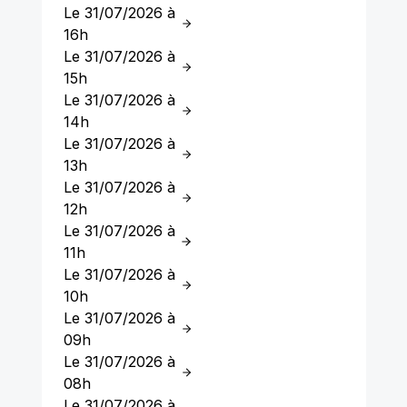
Le 31/07/2026 à
16h
Le 31/07/2026 à
15h
Le 31/07/2026 à
14h
Le 31/07/2026 à
13h
Le 31/07/2026 à
12h
Le 31/07/2026 à
11h
Le 31/07/2026 à
10h
Le 31/07/2026 à
09h
Le 31/07/2026 à
08h
Le 31/07/2026 à