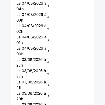
Le 04/08/2026 à
04h
Le 04/08/2026 à
03h
Le 04/08/2026 à
02h
Le 04/08/2026 à
01h
Le 04/08/2026 à
00h
Le 03/08/2026 à
23h
Le 03/08/2026 à
22h
Le 03/08/2026 à
21h
Le 03/08/2026 à
20h
Le 03/08/2026 à