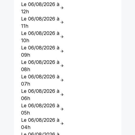
Le 06/08/2026 à
12h
Le 06/08/2026 à
11h
Le 06/08/2026 à
10h
Le 06/08/2026 à
09h
Le 06/08/2026 à
08h
Le 06/08/2026 à
07h
Le 06/08/2026 à
06h
Le 06/08/2026 à
05h
Le 06/08/2026 à
04h
Le 06/08/2026 à