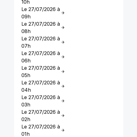
10h
Le 27/07/2026 à
09h
Le 27/07/2026 à
08h
Le 27/07/2026 à
07h
Le 27/07/2026 à
06h
Le 27/07/2026 à
05h
Le 27/07/2026 à
04h
Le 27/07/2026 à
03h
Le 27/07/2026 à
02h
Le 27/07/2026 à
01h