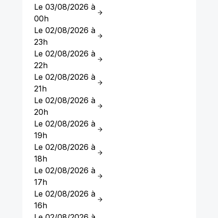
Le 03/08/2026 à
00h
Le 02/08/2026 à
23h
Le 02/08/2026 à
22h
Le 02/08/2026 à
21h
Le 02/08/2026 à
20h
Le 02/08/2026 à
19h
Le 02/08/2026 à
18h
Le 02/08/2026 à
17h
Le 02/08/2026 à
16h
Le 02/08/2026 à