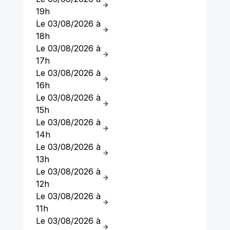
19h
Le 03/08/2026 à
18h
Le 03/08/2026 à
17h
Le 03/08/2026 à
16h
Le 03/08/2026 à
15h
Le 03/08/2026 à
14h
Le 03/08/2026 à
13h
Le 03/08/2026 à
12h
Le 03/08/2026 à
11h
Le 03/08/2026 à