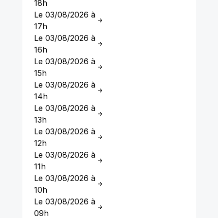
18h
Le 03/08/2026 à
17h
Le 03/08/2026 à
16h
Le 03/08/2026 à
15h
Le 03/08/2026 à
14h
Le 03/08/2026 à
13h
Le 03/08/2026 à
12h
Le 03/08/2026 à
11h
Le 03/08/2026 à
10h
Le 03/08/2026 à
09h