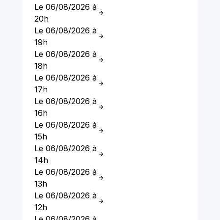
Le 06/08/2026 à
20h
Le 06/08/2026 à
19h
Le 06/08/2026 à
18h
Le 06/08/2026 à
17h
Le 06/08/2026 à
16h
Le 06/08/2026 à
15h
Le 06/08/2026 à
14h
Le 06/08/2026 à
13h
Le 06/08/2026 à
12h
Le 06/08/2026 à