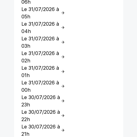
06h
Le 31/07/2026 à
05h
Le 31/07/2026 à
04h
Le 31/07/2026 à
03h
Le 31/07/2026 à
02h
Le 31/07/2026 à
01h
Le 31/07/2026 à
00h
Le 30/07/2026 à
23h
Le 30/07/2026 à
22h
Le 30/07/2026 à
21h