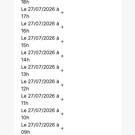
18h
Le 27/07/2026 à
17h
Le 27/07/2026 à
16h
Le 27/07/2026 à
15h
Le 27/07/2026 à
14h
Le 27/07/2026 à
13h
Le 27/07/2026 à
12h
Le 27/07/2026 à
11h
Le 27/07/2026 à
10h
Le 27/07/2026 à
09h