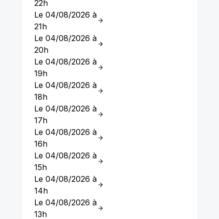
22h
Le 04/08/2026 à
21h
Le 04/08/2026 à
20h
Le 04/08/2026 à
19h
Le 04/08/2026 à
18h
Le 04/08/2026 à
17h
Le 04/08/2026 à
16h
Le 04/08/2026 à
15h
Le 04/08/2026 à
14h
Le 04/08/2026 à
13h