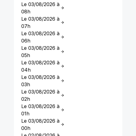
Le 03/08/2026 à
08h
Le 03/08/2026 à
07h
Le 03/08/2026 à
06h
Le 03/08/2026 à
05h
Le 03/08/2026 à
04h
Le 03/08/2026 à
03h
Le 03/08/2026 à
02h
Le 03/08/2026 à
01h
Le 03/08/2026 à
00h
Le 02/08/2026 à