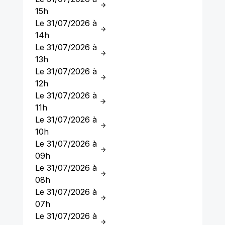
15h
Le 31/07/2026 à
14h
Le 31/07/2026 à
13h
Le 31/07/2026 à
12h
Le 31/07/2026 à
11h
Le 31/07/2026 à
10h
Le 31/07/2026 à
09h
Le 31/07/2026 à
08h
Le 31/07/2026 à
07h
Le 31/07/2026 à