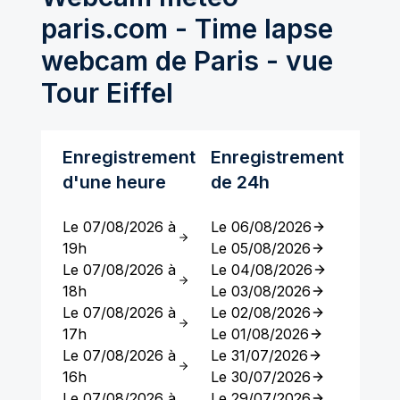
paris.com - Time lapse
webcam de Paris - vue
Tour Eiffel
Enregistrement
Enregistrement
d'une heure
de 24h
Le 07/08/2026 à
Le 06/08/2026
19h
Le 05/08/2026
Le 07/08/2026 à
Le 04/08/2026
18h
Le 03/08/2026
Le 07/08/2026 à
Le 02/08/2026
17h
Le 01/08/2026
Le 07/08/2026 à
Le 31/07/2026
16h
Le 30/07/2026
Le 07/08/2026 à
Le 29/07/2026