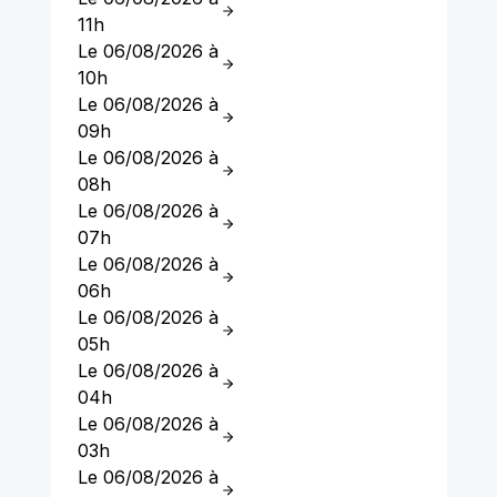
11h
Le 06/08/2026 à
10h
Le 06/08/2026 à
09h
Le 06/08/2026 à
08h
Le 06/08/2026 à
07h
Le 06/08/2026 à
06h
Le 06/08/2026 à
05h
Le 06/08/2026 à
04h
Le 06/08/2026 à
03h
Le 06/08/2026 à