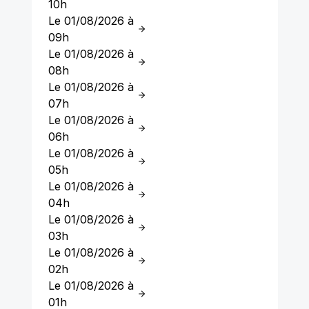
10h
Le 01/08/2026 à
09h
Le 01/08/2026 à
08h
Le 01/08/2026 à
07h
Le 01/08/2026 à
06h
Le 01/08/2026 à
05h
Le 01/08/2026 à
04h
Le 01/08/2026 à
03h
Le 01/08/2026 à
02h
Le 01/08/2026 à
01h