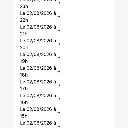
23h
Le 02/08/2026 à
22h
Le 02/08/2026 à
21h
Le 02/08/2026 à
20h
Le 02/08/2026 à
19h
Le 02/08/2026 à
18h
Le 02/08/2026 à
17h
Le 02/08/2026 à
16h
Le 02/08/2026 à
15h
Le 02/08/2026 à