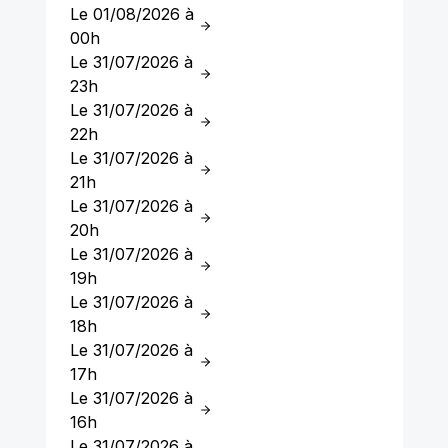
Le 01/08/2026 à
00h
Le 31/07/2026 à
23h
Le 31/07/2026 à
22h
Le 31/07/2026 à
21h
Le 31/07/2026 à
20h
Le 31/07/2026 à
19h
Le 31/07/2026 à
18h
Le 31/07/2026 à
17h
Le 31/07/2026 à
16h
Le 31/07/2026 à