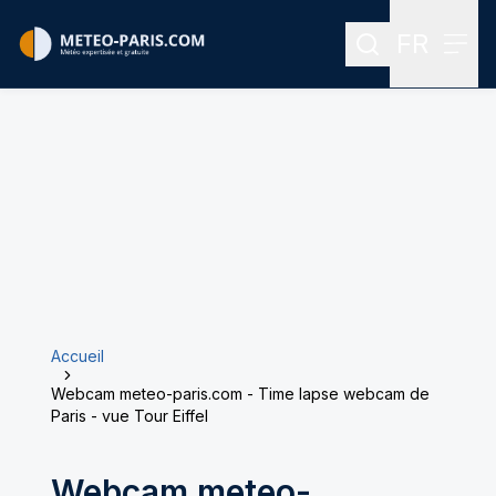
FR
Rechercher
Menu
Menu des
Accueil
Webcam meteo-paris.com - Time lapse webcam de
Paris - vue Tour Eiffel
Webcam meteo-