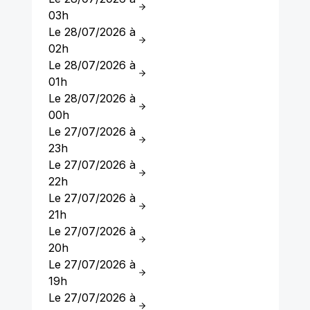
03h
Le 28/07/2026 à
02h
Le 28/07/2026 à
01h
Le 28/07/2026 à
00h
Le 27/07/2026 à
23h
Le 27/07/2026 à
22h
Le 27/07/2026 à
21h
Le 27/07/2026 à
20h
Le 27/07/2026 à
19h
Le 27/07/2026 à