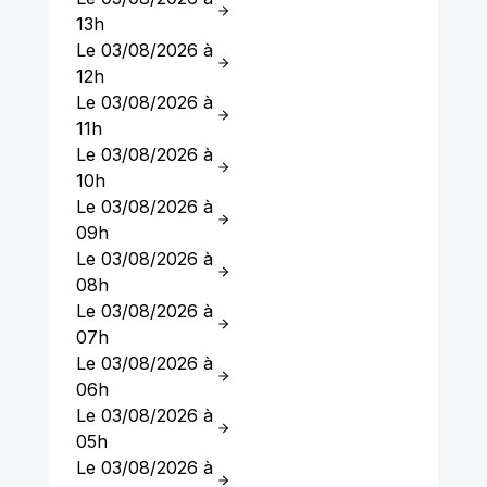
13h
Le 03/08/2026 à
12h
Le 03/08/2026 à
11h
Le 03/08/2026 à
10h
Le 03/08/2026 à
09h
Le 03/08/2026 à
08h
Le 03/08/2026 à
07h
Le 03/08/2026 à
06h
Le 03/08/2026 à
05h
Le 03/08/2026 à