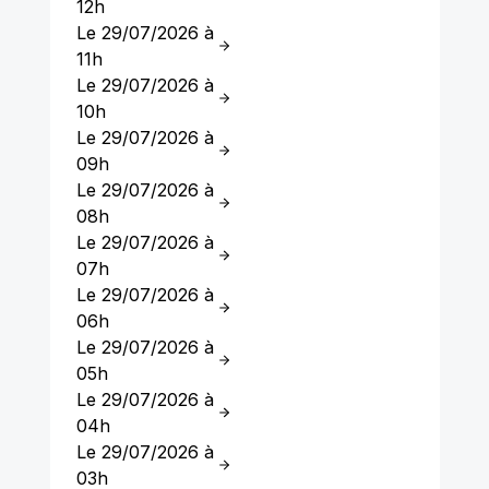
12h
Le 29/07/2026 à
11h
Le 29/07/2026 à
10h
Le 29/07/2026 à
09h
Le 29/07/2026 à
08h
Le 29/07/2026 à
07h
Le 29/07/2026 à
06h
Le 29/07/2026 à
05h
Le 29/07/2026 à
04h
Le 29/07/2026 à
03h