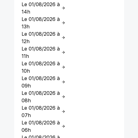
Le 01/08/2026 à
14h
Le 01/08/2026 à
13h
Le 01/08/2026 à
12h
Le 01/08/2026 à
11h
Le 01/08/2026 à
10h
Le 01/08/2026 à
09h
Le 01/08/2026 à
08h
Le 01/08/2026 à
07h
Le 01/08/2026 à
06h
Le 01/08/2026 à