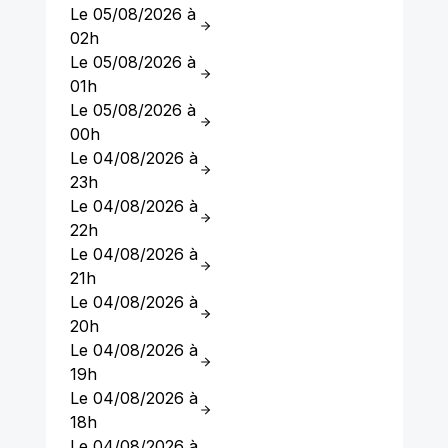
Le 05/08/2026 à
02h
Le 05/08/2026 à
01h
Le 05/08/2026 à
00h
Le 04/08/2026 à
23h
Le 04/08/2026 à
22h
Le 04/08/2026 à
21h
Le 04/08/2026 à
20h
Le 04/08/2026 à
19h
Le 04/08/2026 à
18h
Le 04/08/2026 à