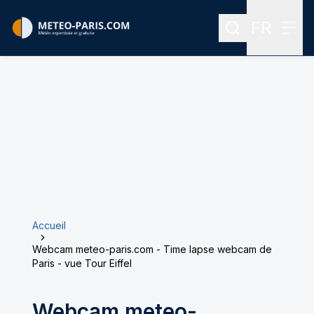
FR
Rechercher
Menu
Menu des
Accueil
Webcam meteo-paris.com - Time lapse webcam de
Paris - vue Tour Eiffel
Webcam meteo-