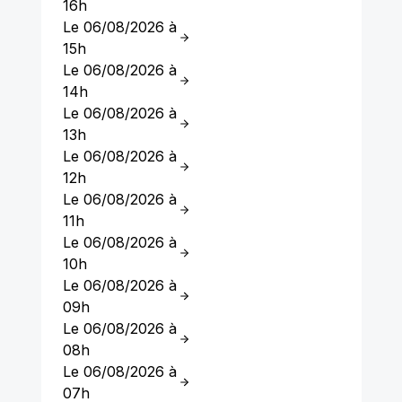
16h
Le 06/08/2026 à
15h
Le 06/08/2026 à
14h
Le 06/08/2026 à
13h
Le 06/08/2026 à
12h
Le 06/08/2026 à
11h
Le 06/08/2026 à
10h
Le 06/08/2026 à
09h
Le 06/08/2026 à
08h
Le 06/08/2026 à
07h