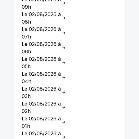
09h
Le 02/08/2026 à
08h
Le 02/08/2026 à
07h
Le 02/08/2026 à
06h
Le 02/08/2026 à
05h
Le 02/08/2026 à
04h
Le 02/08/2026 à
03h
Le 02/08/2026 à
02h
Le 02/08/2026 à
01h
Le 02/08/2026 à