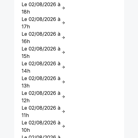
Le 02/08/2026 à
18h
Le 02/08/2026 à
17h
Le 02/08/2026 à
16h
Le 02/08/2026 à
15h
Le 02/08/2026 à
14h
Le 02/08/2026 à
13h
Le 02/08/2026 à
12h
Le 02/08/2026 à
11h
Le 02/08/2026 à
10h
Le 02/08/2026 à