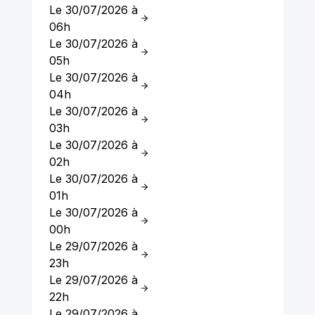
Le 30/07/2026 à
06h
Le 30/07/2026 à
05h
Le 30/07/2026 à
04h
Le 30/07/2026 à
03h
Le 30/07/2026 à
02h
Le 30/07/2026 à
01h
Le 30/07/2026 à
00h
Le 29/07/2026 à
23h
Le 29/07/2026 à
22h
Le 29/07/2026 à