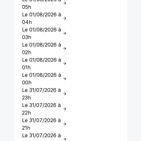
05h
Le 01/08/2026 à
04h
Le 01/08/2026 à
03h
Le 01/08/2026 à
02h
Le 01/08/2026 à
01h
Le 01/08/2026 à
00h
Le 31/07/2026 à
23h
Le 31/07/2026 à
22h
Le 31/07/2026 à
21h
Le 31/07/2026 à