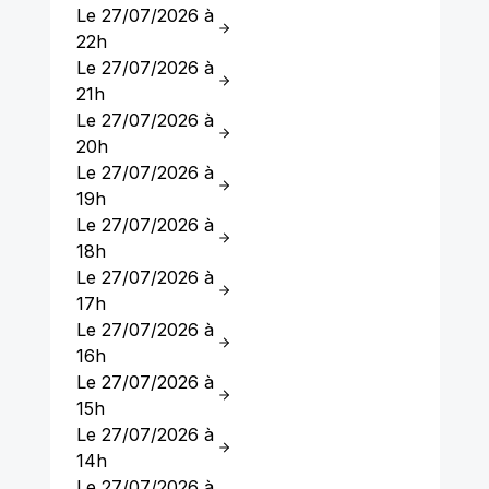
Le 27/07/2026 à
22h
Le 27/07/2026 à
21h
Le 27/07/2026 à
20h
Le 27/07/2026 à
19h
Le 27/07/2026 à
18h
Le 27/07/2026 à
17h
Le 27/07/2026 à
16h
Le 27/07/2026 à
15h
Le 27/07/2026 à
14h
Le 27/07/2026 à