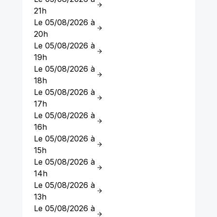
21h
Le 05/08/2026 à
20h
Le 05/08/2026 à
19h
Le 05/08/2026 à
18h
Le 05/08/2026 à
17h
Le 05/08/2026 à
16h
Le 05/08/2026 à
15h
Le 05/08/2026 à
14h
Le 05/08/2026 à
13h
Le 05/08/2026 à