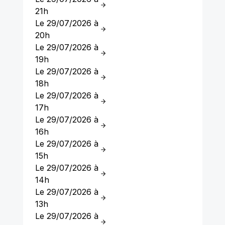
21h
Le 29/07/2026 à
20h
Le 29/07/2026 à
19h
Le 29/07/2026 à
18h
Le 29/07/2026 à
17h
Le 29/07/2026 à
16h
Le 29/07/2026 à
15h
Le 29/07/2026 à
14h
Le 29/07/2026 à
13h
Le 29/07/2026 à