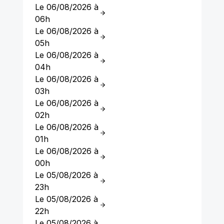
Le 06/08/2026 à
06h
Le 06/08/2026 à
05h
Le 06/08/2026 à
04h
Le 06/08/2026 à
03h
Le 06/08/2026 à
02h
Le 06/08/2026 à
01h
Le 06/08/2026 à
00h
Le 05/08/2026 à
23h
Le 05/08/2026 à
22h
Le 05/08/2026 à