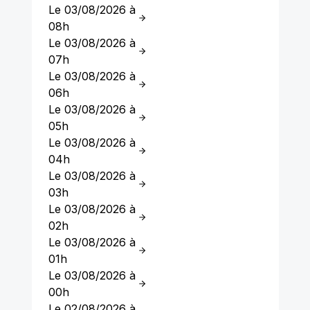
Le 03/08/2026 à
08h
Le 03/08/2026 à
07h
Le 03/08/2026 à
06h
Le 03/08/2026 à
05h
Le 03/08/2026 à
04h
Le 03/08/2026 à
03h
Le 03/08/2026 à
02h
Le 03/08/2026 à
01h
Le 03/08/2026 à
00h
Le 02/08/2026 à