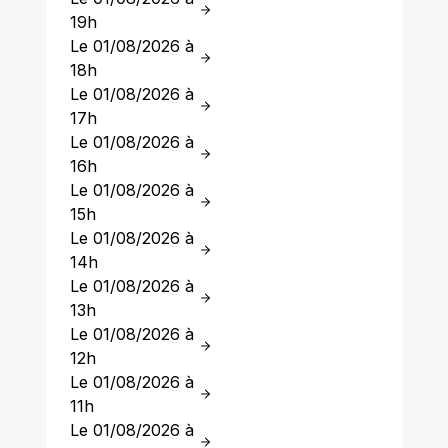
19h
Le 01/08/2026 à
18h
Le 01/08/2026 à
17h
Le 01/08/2026 à
16h
Le 01/08/2026 à
15h
Le 01/08/2026 à
14h
Le 01/08/2026 à
13h
Le 01/08/2026 à
12h
Le 01/08/2026 à
11h
Le 01/08/2026 à