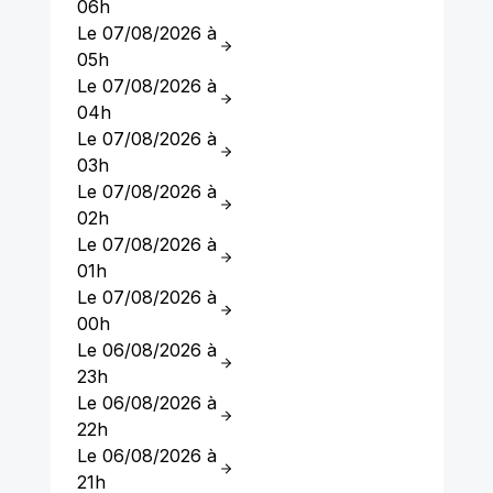
06h
Le 07/08/2026 à
05h
Le 07/08/2026 à
04h
Le 07/08/2026 à
03h
Le 07/08/2026 à
02h
Le 07/08/2026 à
01h
Le 07/08/2026 à
00h
Le 06/08/2026 à
23h
Le 06/08/2026 à
22h
Le 06/08/2026 à
21h