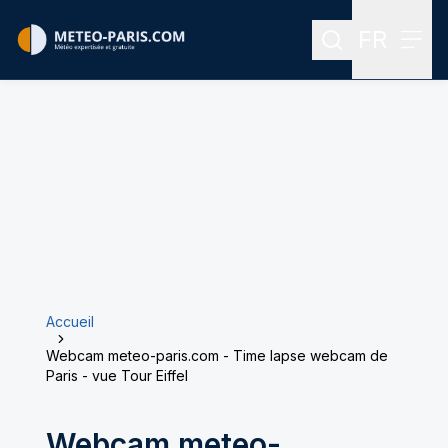
FR
Rechercher
Menu
Menu des
Accueil
Webcam meteo-paris.com - Time lapse webcam de
Paris - vue Tour Eiffel
Webcam meteo-