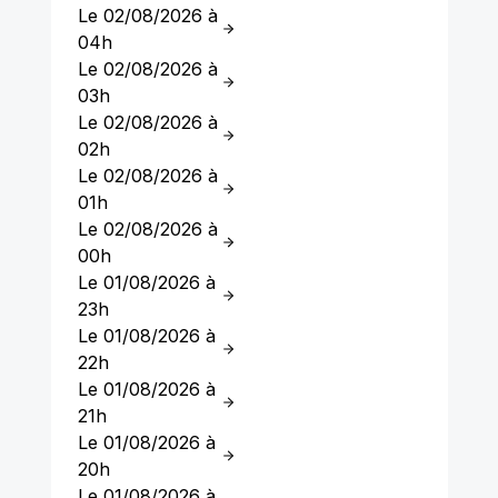
Le 02/08/2026 à
04h
Le 02/08/2026 à
03h
Le 02/08/2026 à
02h
Le 02/08/2026 à
01h
Le 02/08/2026 à
00h
Le 01/08/2026 à
23h
Le 01/08/2026 à
22h
Le 01/08/2026 à
21h
Le 01/08/2026 à
20h
Le 01/08/2026 à