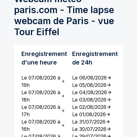
paris.com - Time lapse
webcam de Paris - vue
Tour Eiffel
Enregistrement
Enregistrement
d'une heure
de 24h
Le 07/08/2026 à
Le 06/08/2026
19h
Le 05/08/2026
Le 07/08/2026 à
Le 04/08/2026
18h
Le 03/08/2026
Le 07/08/2026 à
Le 02/08/2026
17h
Le 01/08/2026
Le 07/08/2026 à
Le 31/07/2026
16h
Le 30/07/2026
Le 07/08/2026 à
Le 29/07/2026