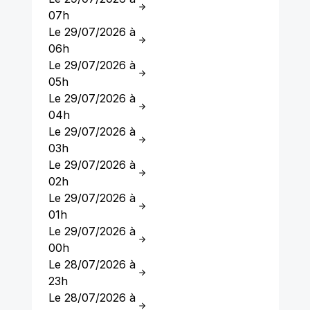
07h
Le 29/07/2026 à
06h
Le 29/07/2026 à
05h
Le 29/07/2026 à
04h
Le 29/07/2026 à
03h
Le 29/07/2026 à
02h
Le 29/07/2026 à
01h
Le 29/07/2026 à
00h
Le 28/07/2026 à
23h
Le 28/07/2026 à