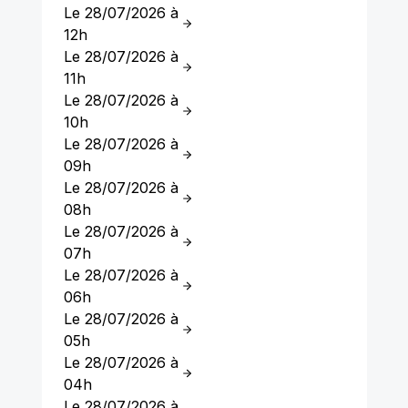
Le 28/07/2026 à
12h
Le 28/07/2026 à
11h
Le 28/07/2026 à
10h
Le 28/07/2026 à
09h
Le 28/07/2026 à
08h
Le 28/07/2026 à
07h
Le 28/07/2026 à
06h
Le 28/07/2026 à
05h
Le 28/07/2026 à
04h
Le 28/07/2026 à