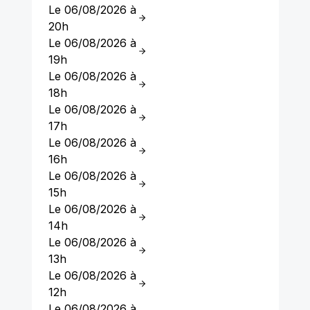
Le 06/08/2026 à
20h
Le 06/08/2026 à
19h
Le 06/08/2026 à
18h
Le 06/08/2026 à
17h
Le 06/08/2026 à
16h
Le 06/08/2026 à
15h
Le 06/08/2026 à
14h
Le 06/08/2026 à
13h
Le 06/08/2026 à
12h
Le 06/08/2026 à