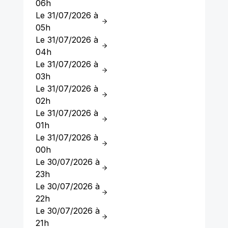
06h
Le 31/07/2026 à
05h
Le 31/07/2026 à
04h
Le 31/07/2026 à
03h
Le 31/07/2026 à
02h
Le 31/07/2026 à
01h
Le 31/07/2026 à
00h
Le 30/07/2026 à
23h
Le 30/07/2026 à
22h
Le 30/07/2026 à
21h