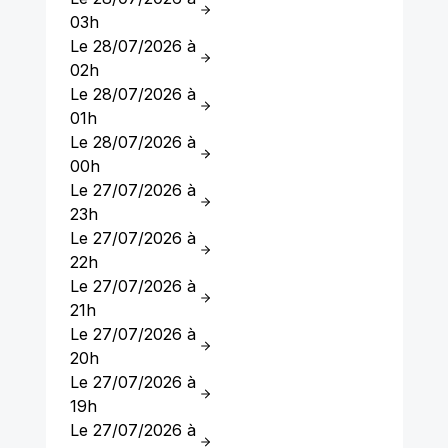
03h
Le 28/07/2026 à
02h
Le 28/07/2026 à
01h
Le 28/07/2026 à
00h
Le 27/07/2026 à
23h
Le 27/07/2026 à
22h
Le 27/07/2026 à
21h
Le 27/07/2026 à
20h
Le 27/07/2026 à
19h
Le 27/07/2026 à