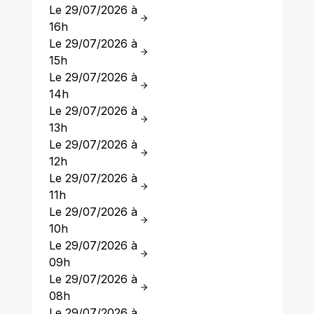
Le 29/07/2026 à
16h
Le 29/07/2026 à
15h
Le 29/07/2026 à
14h
Le 29/07/2026 à
13h
Le 29/07/2026 à
12h
Le 29/07/2026 à
11h
Le 29/07/2026 à
10h
Le 29/07/2026 à
09h
Le 29/07/2026 à
08h
Le 29/07/2026 à