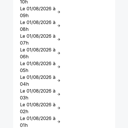
10h
Le 01/08/2026 à
09h
Le 01/08/2026 à
08h
Le 01/08/2026 à
07h
Le 01/08/2026 à
06h
Le 01/08/2026 à
05h
Le 01/08/2026 à
04h
Le 01/08/2026 à
03h
Le 01/08/2026 à
02h
Le 01/08/2026 à
01h