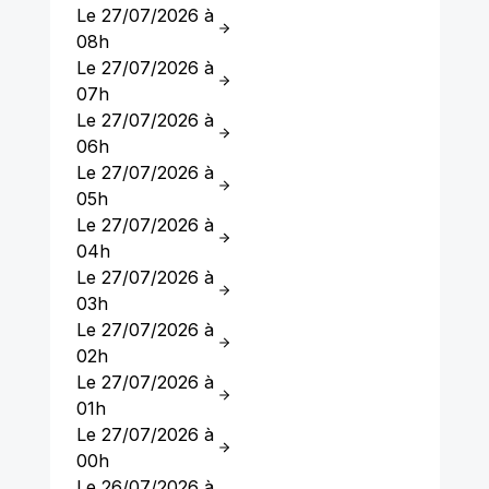
Le 27/07/2026 à
08h
Le 27/07/2026 à
07h
Le 27/07/2026 à
06h
Le 27/07/2026 à
05h
Le 27/07/2026 à
04h
Le 27/07/2026 à
03h
Le 27/07/2026 à
02h
Le 27/07/2026 à
01h
Le 27/07/2026 à
00h
Le 26/07/2026 à