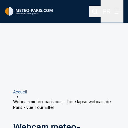
FR
Rechercher
Menu
Menu des
Accueil
Webcam meteo-paris.com - Time lapse webcam de
Paris - vue Tour Eiffel
Webcam meteo-