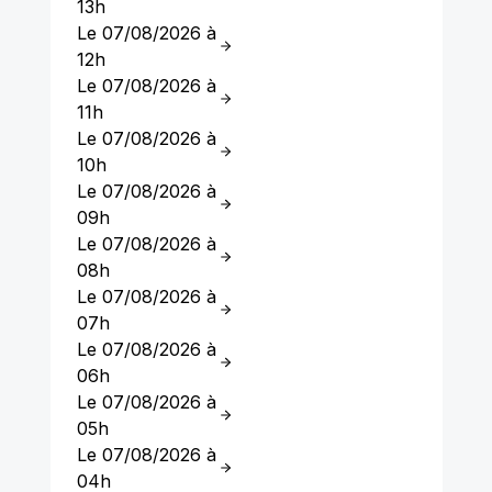
13h
Le 07/08/2026 à
12h
Le 07/08/2026 à
11h
Le 07/08/2026 à
10h
Le 07/08/2026 à
09h
Le 07/08/2026 à
08h
Le 07/08/2026 à
07h
Le 07/08/2026 à
06h
Le 07/08/2026 à
05h
Le 07/08/2026 à
04h