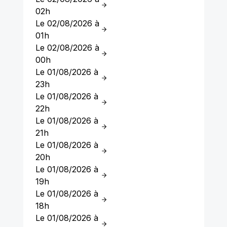
02h
Le 02/08/2026 à
01h
Le 02/08/2026 à
00h
Le 01/08/2026 à
23h
Le 01/08/2026 à
22h
Le 01/08/2026 à
21h
Le 01/08/2026 à
20h
Le 01/08/2026 à
19h
Le 01/08/2026 à
18h
Le 01/08/2026 à