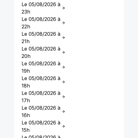
Le 05/08/2026 à
23h
Le 05/08/2026 à
22h
Le 05/08/2026 à
21h
Le 05/08/2026 à
20h
Le 05/08/2026 à
19h
Le 05/08/2026 à
18h
Le 05/08/2026 à
17h
Le 05/08/2026 à
16h
Le 05/08/2026 à
15h
Le 05/08/2026 à