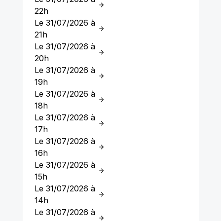
22h
Le 31/07/2026 à
21h
Le 31/07/2026 à
20h
Le 31/07/2026 à
19h
Le 31/07/2026 à
18h
Le 31/07/2026 à
17h
Le 31/07/2026 à
16h
Le 31/07/2026 à
15h
Le 31/07/2026 à
14h
Le 31/07/2026 à