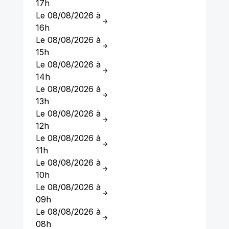
17h
Le 08/08/2026 à
16h
Le 08/08/2026 à
15h
Le 08/08/2026 à
14h
Le 08/08/2026 à
13h
Le 08/08/2026 à
12h
Le 08/08/2026 à
11h
Le 08/08/2026 à
10h
Le 08/08/2026 à
09h
Le 08/08/2026 à
08h