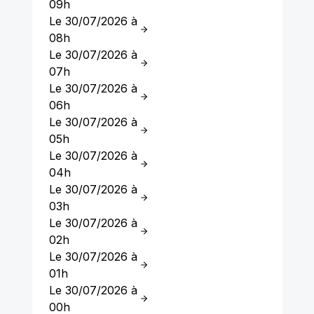
09h
Le 30/07/2026 à
08h
Le 30/07/2026 à
07h
Le 30/07/2026 à
06h
Le 30/07/2026 à
05h
Le 30/07/2026 à
04h
Le 30/07/2026 à
03h
Le 30/07/2026 à
02h
Le 30/07/2026 à
01h
Le 30/07/2026 à
00h