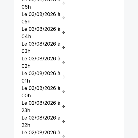
06h
Le 03/08/2026 à
05h
Le 03/08/2026 à
04h
Le 03/08/2026 à
03h
Le 03/08/2026 à
02h
Le 03/08/2026 à
01h
Le 03/08/2026 à
00h
Le 02/08/2026 à
23h
Le 02/08/2026 à
22h
Le 02/08/2026 à