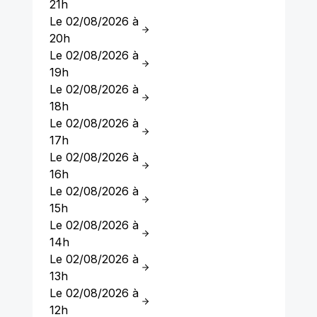
21h
Le 02/08/2026 à
20h
Le 02/08/2026 à
19h
Le 02/08/2026 à
18h
Le 02/08/2026 à
17h
Le 02/08/2026 à
16h
Le 02/08/2026 à
15h
Le 02/08/2026 à
14h
Le 02/08/2026 à
13h
Le 02/08/2026 à
12h