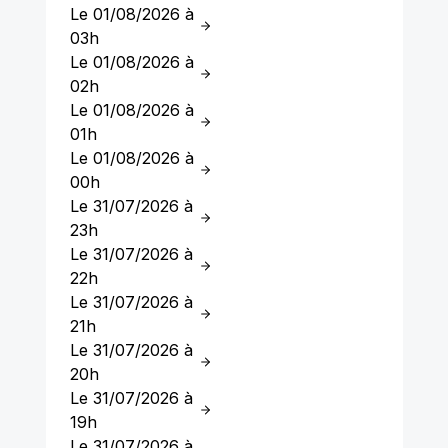
Le 01/08/2026 à
03h
Le 01/08/2026 à
02h
Le 01/08/2026 à
01h
Le 01/08/2026 à
00h
Le 31/07/2026 à
23h
Le 31/07/2026 à
22h
Le 31/07/2026 à
21h
Le 31/07/2026 à
20h
Le 31/07/2026 à
19h
Le 31/07/2026 à