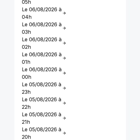
05h
Le 06/08/2026 à
04h
Le 06/08/2026 à
03h
Le 06/08/2026 à
02h
Le 06/08/2026 à
01h
Le 06/08/2026 à
00h
Le 05/08/2026 à
23h
Le 05/08/2026 à
22h
Le 05/08/2026 à
21h
Le 05/08/2026 à
20h