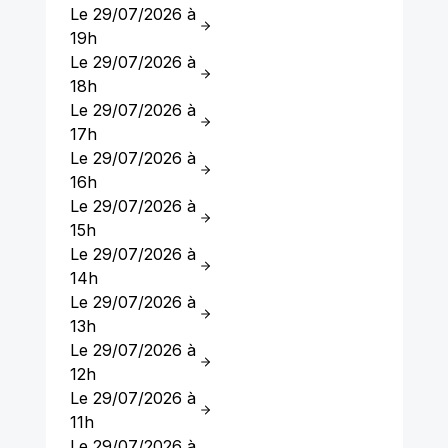
Le 29/07/2026 à
19h
Le 29/07/2026 à
18h
Le 29/07/2026 à
17h
Le 29/07/2026 à
16h
Le 29/07/2026 à
15h
Le 29/07/2026 à
14h
Le 29/07/2026 à
13h
Le 29/07/2026 à
12h
Le 29/07/2026 à
11h
Le 29/07/2026 à