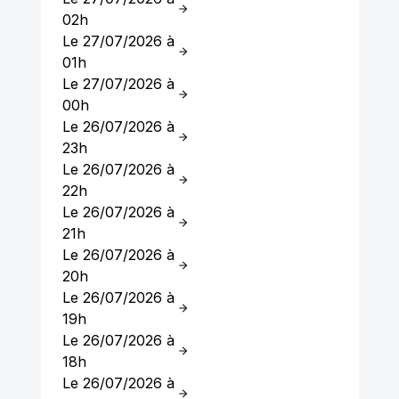
02h
Le 27/07/2026 à
01h
Le 27/07/2026 à
00h
Le 26/07/2026 à
23h
Le 26/07/2026 à
22h
Le 26/07/2026 à
21h
Le 26/07/2026 à
20h
Le 26/07/2026 à
19h
Le 26/07/2026 à
18h
Le 26/07/2026 à