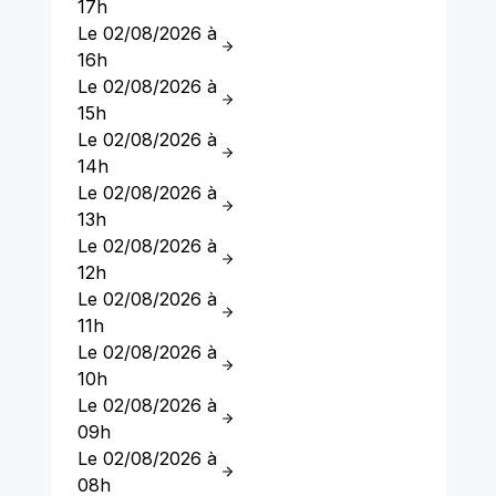
17h
Le 02/08/2026 à
16h
Le 02/08/2026 à
15h
Le 02/08/2026 à
14h
Le 02/08/2026 à
13h
Le 02/08/2026 à
12h
Le 02/08/2026 à
11h
Le 02/08/2026 à
10h
Le 02/08/2026 à
09h
Le 02/08/2026 à
08h