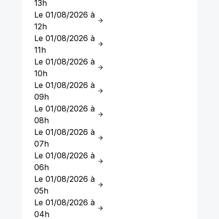
13h
Le 01/08/2026 à
12h
Le 01/08/2026 à
11h
Le 01/08/2026 à
10h
Le 01/08/2026 à
09h
Le 01/08/2026 à
08h
Le 01/08/2026 à
07h
Le 01/08/2026 à
06h
Le 01/08/2026 à
05h
Le 01/08/2026 à
04h