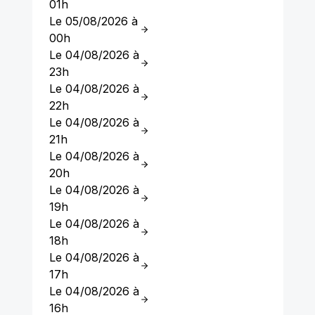
01h
Le 05/08/2026 à
00h
Le 04/08/2026 à
23h
Le 04/08/2026 à
22h
Le 04/08/2026 à
21h
Le 04/08/2026 à
20h
Le 04/08/2026 à
19h
Le 04/08/2026 à
18h
Le 04/08/2026 à
17h
Le 04/08/2026 à
16h