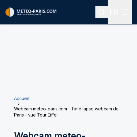
FR
Rechercher
Menu
Menu des
Accueil
Webcam meteo-paris.com - Time lapse webcam de
Paris - vue Tour Eiffel
Webcam meteo-