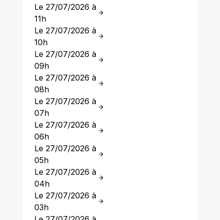
Le 27/07/2026 à
11h
Le 27/07/2026 à
10h
Le 27/07/2026 à
09h
Le 27/07/2026 à
08h
Le 27/07/2026 à
07h
Le 27/07/2026 à
06h
Le 27/07/2026 à
05h
Le 27/07/2026 à
04h
Le 27/07/2026 à
03h
Le 27/07/2026 à