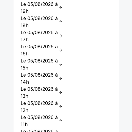
Le 05/08/2026 à
19h
Le 05/08/2026 à
18h
Le 05/08/2026 à
17h
Le 05/08/2026 à
16h
Le 05/08/2026 à
15h
Le 05/08/2026 à
14h
Le 05/08/2026 à
13h
Le 05/08/2026 à
12h
Le 05/08/2026 à
11h
Le 05/08/2026 à