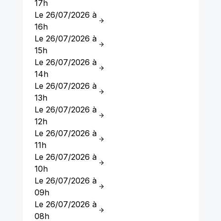
17h
Le 26/07/2026 à
16h
Le 26/07/2026 à
15h
Le 26/07/2026 à
14h
Le 26/07/2026 à
13h
Le 26/07/2026 à
12h
Le 26/07/2026 à
11h
Le 26/07/2026 à
10h
Le 26/07/2026 à
09h
Le 26/07/2026 à
08h