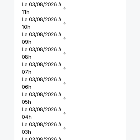
Le 03/08/2026 à
11h
Le 03/08/2026 à
10h
Le 03/08/2026 à
09h
Le 03/08/2026 à
08h
Le 03/08/2026 à
07h
Le 03/08/2026 à
06h
Le 03/08/2026 à
05h
Le 03/08/2026 à
04h
Le 03/08/2026 à
03h
Le 03/08/2026 à