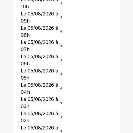
10h
Le 05/08/2026 à
09h
Le 05/08/2026 à
08h
Le 05/08/2026 à
07h
Le 05/08/2026 à
06h
Le 05/08/2026 à
05h
Le 05/08/2026 à
04h
Le 05/08/2026 à
03h
Le 05/08/2026 à
02h
Le 05/08/2026 à