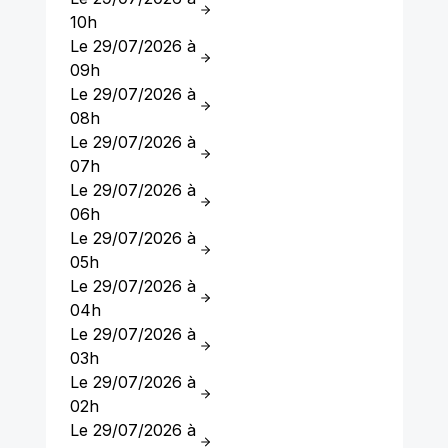
10h
Le 29/07/2026 à
09h
Le 29/07/2026 à
08h
Le 29/07/2026 à
07h
Le 29/07/2026 à
06h
Le 29/07/2026 à
05h
Le 29/07/2026 à
04h
Le 29/07/2026 à
03h
Le 29/07/2026 à
02h
Le 29/07/2026 à