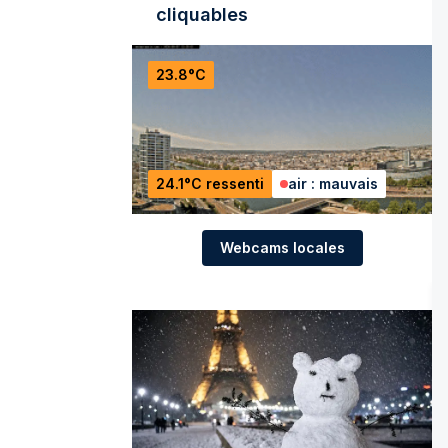
cliquables
23.8°C
24.1°C ressenti
air : mauvais
Webcams locales