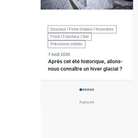
Douceur / Forte chaleur / Incendies
Froid / Fraîcheur / Gel
Prévisions météo
7 Août 2026
Après cet été historique, allons-
nous connaître un hiver glacial ?
0
1
2
3
4
5