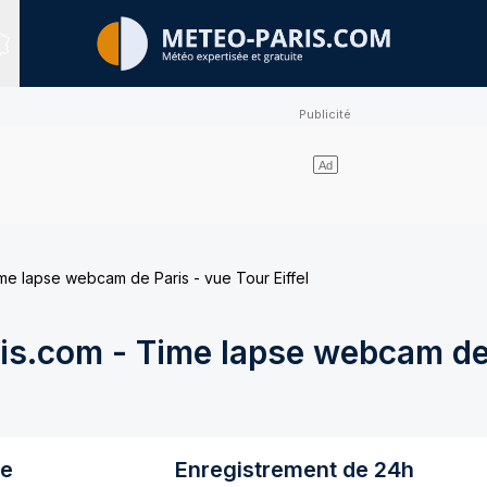
Sites expertisés
e lapse webcam de Paris - vue Tour Eiffel
s.com - Time lapse webcam de 
re
Enregistrement de 24h