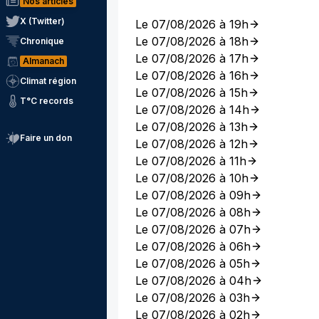
Nos articles
X (Twitter)
Le 07/08/2026 à 19h
Le 07/08/2026 à 18h
Chronique
Le 07/08/2026 à 17h
Almanach
Le 07/08/2026 à 16h
Climat région
Le 07/08/2026 à 15h
T°C records
Le 07/08/2026 à 14h
Le 07/08/2026 à 13h
Faire un don
Le 07/08/2026 à 12h
Le 07/08/2026 à 11h
Le 07/08/2026 à 10h
Le 07/08/2026 à 09h
Le 07/08/2026 à 08h
Le 07/08/2026 à 07h
Le 07/08/2026 à 06h
Le 07/08/2026 à 05h
Le 07/08/2026 à 04h
Le 07/08/2026 à 03h
Le 07/08/2026 à 02h