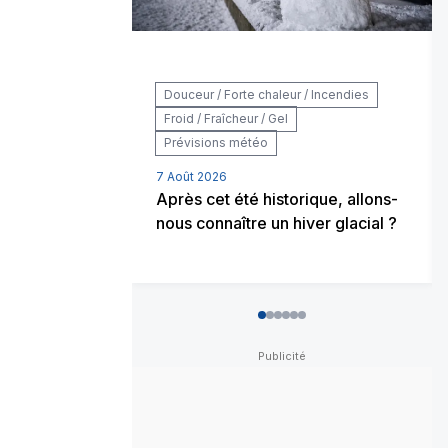
Douceur / Forte chaleur / Incendies
Froid / Fraîcheur / Gel
Prévisions météo
7 Août 2026
Après cet été historique, allons-
nous connaître un hiver glacial ?
0
1
2
3
4
5