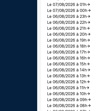
Le 07/08/2026 à 01h
Le 07/08/2026 à 00h
Le 06/08/2026 à 23h
Le 06/08/2026 à 22h
Le 06/08/2026 à 21h
Le 06/08/2026 à 20h
Le 06/08/2026 à 19h
Le 06/08/2026 à 18h
Le 06/08/2026 à 17h
Le 06/08/2026 à 16h
Le 06/08/2026 à 15h
Le 06/08/2026 à 14h
Le 06/08/2026 à 13h
Le 06/08/2026 à 12h
Le 06/08/2026 à 11h
Le 06/08/2026 à 10h
Le 06/08/2026 à 09h
Le 06/08/2026 à 08h