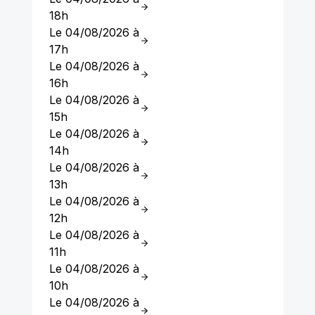
18h
Le 04/08/2026 à
17h
Le 04/08/2026 à
16h
Le 04/08/2026 à
15h
Le 04/08/2026 à
14h
Le 04/08/2026 à
13h
Le 04/08/2026 à
12h
Le 04/08/2026 à
11h
Le 04/08/2026 à
10h
Le 04/08/2026 à