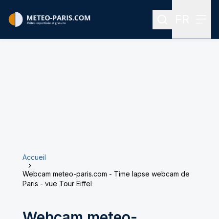
FR
Rechercher
Menu
Menu des
Accueil
Webcam meteo-paris.com - Time lapse webcam de
Paris - vue Tour Eiffel
Webcam meteo-