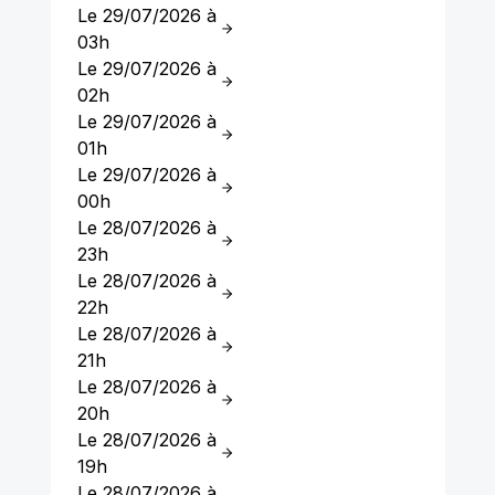
Le 29/07/2026 à
03h
Le 29/07/2026 à
02h
Le 29/07/2026 à
01h
Le 29/07/2026 à
00h
Le 28/07/2026 à
23h
Le 28/07/2026 à
22h
Le 28/07/2026 à
21h
Le 28/07/2026 à
20h
Le 28/07/2026 à
19h
Le 28/07/2026 à