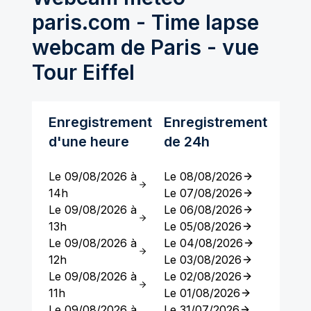
paris.com - Time lapse
webcam de Paris - vue
Tour Eiffel
Enregistrement
Enregistrement
d'une heure
de 24h
Le 09/08/2026 à
Le 08/08/2026
14h
Le 07/08/2026
Le 09/08/2026 à
Le 06/08/2026
13h
Le 05/08/2026
Le 09/08/2026 à
Le 04/08/2026
12h
Le 03/08/2026
Le 09/08/2026 à
Le 02/08/2026
11h
Le 01/08/2026
Le 09/08/2026 à
Le 31/07/2026