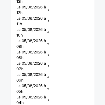
13h
Le 05/08/2026 à
12h
Le 05/08/2026 à
11h
Le 05/08/2026 à
10h
Le 05/08/2026 à
09h
Le 05/08/2026 à
08h
Le 05/08/2026 à
07h
Le 05/08/2026 à
06h
Le 05/08/2026 à
05h
Le 05/08/2026 à
04h