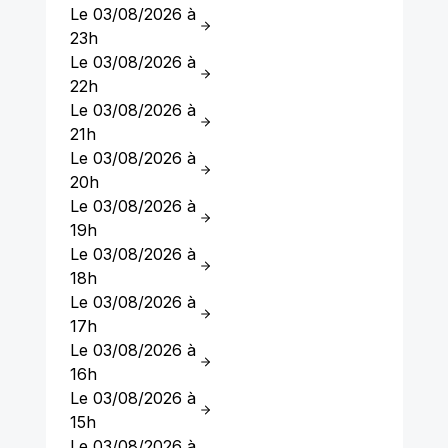
Le 03/08/2026 à
23h
Le 03/08/2026 à
22h
Le 03/08/2026 à
21h
Le 03/08/2026 à
20h
Le 03/08/2026 à
19h
Le 03/08/2026 à
18h
Le 03/08/2026 à
17h
Le 03/08/2026 à
16h
Le 03/08/2026 à
15h
Le 03/08/2026 à