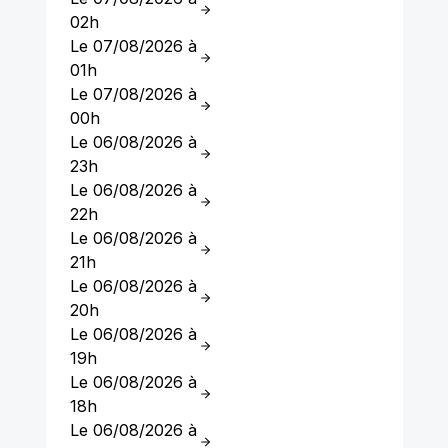
02h
Le 07/08/2026 à
01h
Le 07/08/2026 à
00h
Le 06/08/2026 à
23h
Le 06/08/2026 à
22h
Le 06/08/2026 à
21h
Le 06/08/2026 à
20h
Le 06/08/2026 à
19h
Le 06/08/2026 à
18h
Le 06/08/2026 à