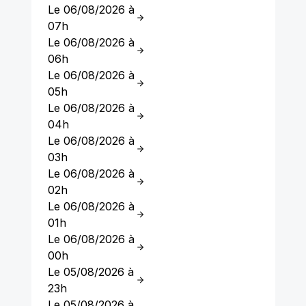
Le 06/08/2026 à
07h
Le 06/08/2026 à
06h
Le 06/08/2026 à
05h
Le 06/08/2026 à
04h
Le 06/08/2026 à
03h
Le 06/08/2026 à
02h
Le 06/08/2026 à
01h
Le 06/08/2026 à
00h
Le 05/08/2026 à
23h
Le 05/08/2026 à