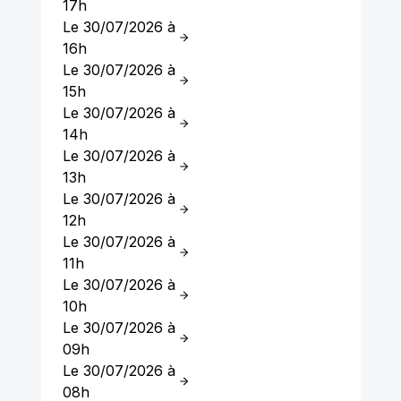
17h
Le 30/07/2026 à
16h
Le 30/07/2026 à
15h
Le 30/07/2026 à
14h
Le 30/07/2026 à
13h
Le 30/07/2026 à
12h
Le 30/07/2026 à
11h
Le 30/07/2026 à
10h
Le 30/07/2026 à
09h
Le 30/07/2026 à
08h