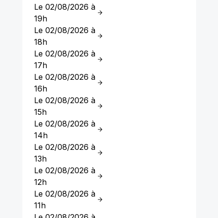
Le 02/08/2026 à
19h
Le 02/08/2026 à
18h
Le 02/08/2026 à
17h
Le 02/08/2026 à
16h
Le 02/08/2026 à
15h
Le 02/08/2026 à
14h
Le 02/08/2026 à
13h
Le 02/08/2026 à
12h
Le 02/08/2026 à
11h
Le 02/08/2026 à