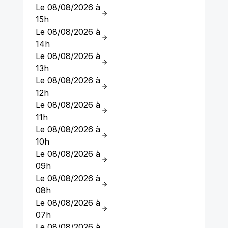
Le 08/08/2026 à
15h
Le 08/08/2026 à
14h
Le 08/08/2026 à
13h
Le 08/08/2026 à
12h
Le 08/08/2026 à
11h
Le 08/08/2026 à
10h
Le 08/08/2026 à
09h
Le 08/08/2026 à
08h
Le 08/08/2026 à
07h
Le 08/08/2026 à