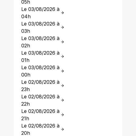
05h
Le 03/08/2026 à
04h
Le 03/08/2026 à
03h
Le 03/08/2026 à
02h
Le 03/08/2026 à
01h
Le 03/08/2026 à
00h
Le 02/08/2026 à
23h
Le 02/08/2026 à
22h
Le 02/08/2026 à
21h
Le 02/08/2026 à
20h