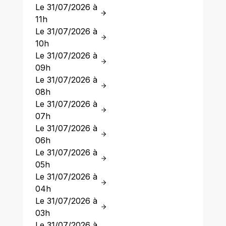
Le 31/07/2026 à
11h
Le 31/07/2026 à
10h
Le 31/07/2026 à
09h
Le 31/07/2026 à
08h
Le 31/07/2026 à
07h
Le 31/07/2026 à
06h
Le 31/07/2026 à
05h
Le 31/07/2026 à
04h
Le 31/07/2026 à
03h
Le 31/07/2026 à