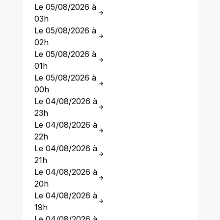
Le 05/08/2026 à
03h
Le 05/08/2026 à
02h
Le 05/08/2026 à
01h
Le 05/08/2026 à
00h
Le 04/08/2026 à
23h
Le 04/08/2026 à
22h
Le 04/08/2026 à
21h
Le 04/08/2026 à
20h
Le 04/08/2026 à
19h
Le 04/08/2026 à