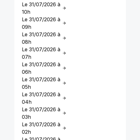
Le 31/07/2026 à
10h
Le 31/07/2026 à
09h
Le 31/07/2026 à
08h
Le 31/07/2026 à
07h
Le 31/07/2026 à
06h
Le 31/07/2026 à
05h
Le 31/07/2026 à
04h
Le 31/07/2026 à
03h
Le 31/07/2026 à
02h
Le 31/07/2026 à