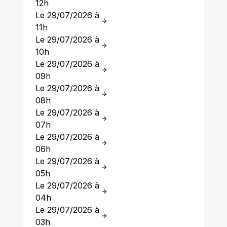
12h
Le 29/07/2026 à
11h
Le 29/07/2026 à
10h
Le 29/07/2026 à
09h
Le 29/07/2026 à
08h
Le 29/07/2026 à
07h
Le 29/07/2026 à
06h
Le 29/07/2026 à
05h
Le 29/07/2026 à
04h
Le 29/07/2026 à
03h