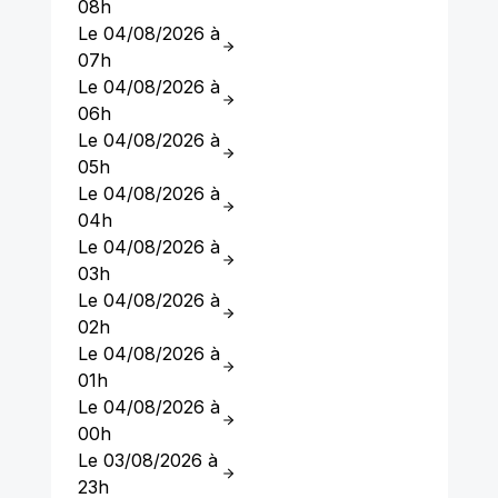
08h
Le 04/08/2026 à
07h
Le 04/08/2026 à
06h
Le 04/08/2026 à
05h
Le 04/08/2026 à
04h
Le 04/08/2026 à
03h
Le 04/08/2026 à
02h
Le 04/08/2026 à
01h
Le 04/08/2026 à
00h
Le 03/08/2026 à
23h