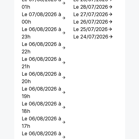
01h
Le 28/07/2026
Le 07/08/2026 à
Le 27/07/2026
00h
Le 26/07/2026
Le 06/08/2026 à
Le 25/07/2026
23h
Le 24/07/2026
Le 06/08/2026 à
22h
Le 06/08/2026 à
21h
Le 06/08/2026 à
20h
Le 06/08/2026 à
19h
Le 06/08/2026 à
18h
Le 06/08/2026 à
17h
Le 06/08/2026 à