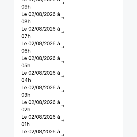
09h
Le 02/08/2026 à
08h
Le 02/08/2026 à
07h
Le 02/08/2026 à
06h
Le 02/08/2026 à
05h
Le 02/08/2026 à
04h
Le 02/08/2026 à
03h
Le 02/08/2026 à
02h
Le 02/08/2026 à
01h
Le 02/08/2026 à