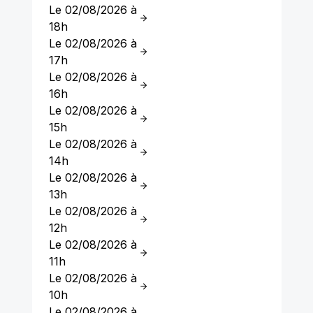
Le 02/08/2026 à
18h
Le 02/08/2026 à
17h
Le 02/08/2026 à
16h
Le 02/08/2026 à
15h
Le 02/08/2026 à
14h
Le 02/08/2026 à
13h
Le 02/08/2026 à
12h
Le 02/08/2026 à
11h
Le 02/08/2026 à
10h
Le 02/08/2026 à