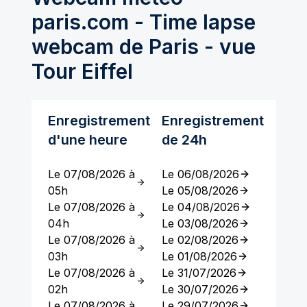
paris.com - Time lapse
webcam de Paris - vue
Tour Eiffel
Enregistrement
Enregistrement
d'une heure
de 24h
Le 07/08/2026 à
Le 06/08/2026
05h
Le 05/08/2026
Le 07/08/2026 à
Le 04/08/2026
04h
Le 03/08/2026
Le 07/08/2026 à
Le 02/08/2026
03h
Le 01/08/2026
Le 07/08/2026 à
Le 31/07/2026
02h
Le 30/07/2026
Le 07/08/2026 à
Le 29/07/2026