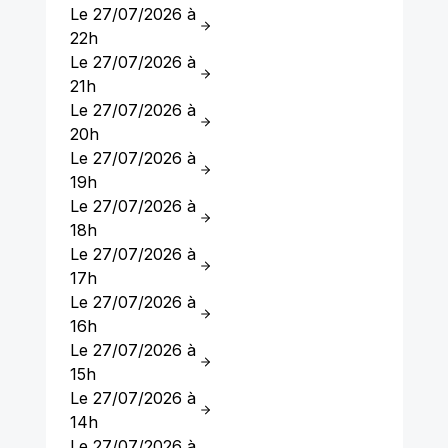
Le 27/07/2026 à
22h
Le 27/07/2026 à
21h
Le 27/07/2026 à
20h
Le 27/07/2026 à
19h
Le 27/07/2026 à
18h
Le 27/07/2026 à
17h
Le 27/07/2026 à
16h
Le 27/07/2026 à
15h
Le 27/07/2026 à
14h
Le 27/07/2026 à