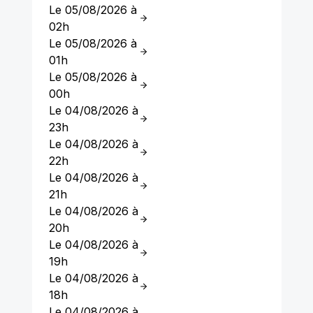
Le 05/08/2026 à
02h
Le 05/08/2026 à
01h
Le 05/08/2026 à
00h
Le 04/08/2026 à
23h
Le 04/08/2026 à
22h
Le 04/08/2026 à
21h
Le 04/08/2026 à
20h
Le 04/08/2026 à
19h
Le 04/08/2026 à
18h
Le 04/08/2026 à