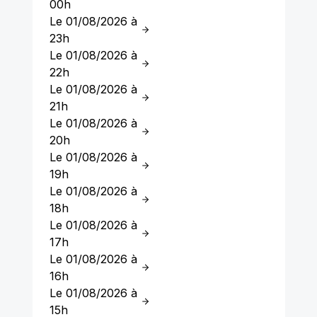
00h
Le 01/08/2026 à
23h
Le 01/08/2026 à
22h
Le 01/08/2026 à
21h
Le 01/08/2026 à
20h
Le 01/08/2026 à
19h
Le 01/08/2026 à
18h
Le 01/08/2026 à
17h
Le 01/08/2026 à
16h
Le 01/08/2026 à
15h